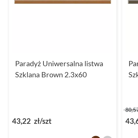
Dekoracje to propozycja dla tych, którzy ceni
Dostępne w różnych formatach i kolorach, d
aranżację.
Nie czekaj, odkryj kolekcję Uniwersalne Deko
przekonaj się, jak wiele oferuje Ci ta marka.
Paradyż Uniwersalna listwa
Pa
Szklana Brown 2.3x60
Sz
80,5
43,22 zł/szt
43,