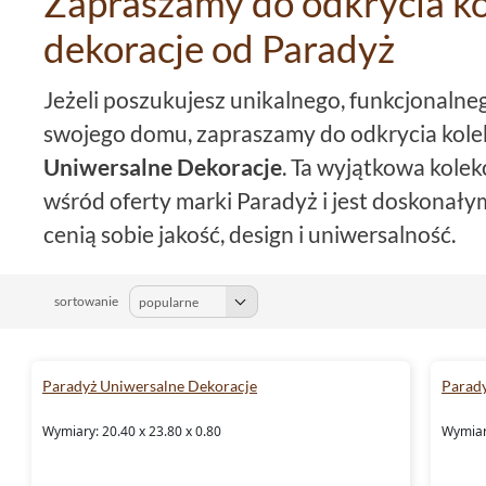
Zapraszamy do odkrycia ko
dekoracje od Paradyż
Jeżeli poszukujesz unikalnego, funkcjonalne
swojego domu, zapraszamy do odkrycia kolek
Uniwersalne Dekoracje
. Ta wyjątkowa kole
wśród oferty marki Paradyż i jest doskonały
cenią sobie jakość, design i uniwersalność.
Różnorodność formatów
sortowanie
Jednym z głównych atutów kolekcji
Paradyż 
jest bogactwo dostępnych formatów. W oferc
Paradyż Uniwersalne Dekoracje
Parady
płytki
29,5x59,5, płytki 6,5x29,8 czy płytki 2
Wymiary: 20.40 x 23.80 x 0.80
Wymiary
wymiarów Twojego pomieszczenia, z pewnośc
idealne dla siebie.