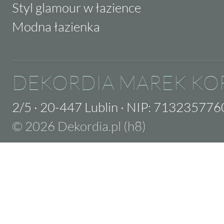
Styl glamour w łazience
Modna łazienka
DEKORDIA MAREK KO
2/5
·
20-447 Lublin
·
NIP: 713235776
© 2026 Dekordia.pl (h8)