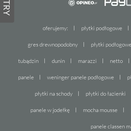
FILTRY
oferujemy:
płytki podłogowe
gres drewnopodobny
płytki podłogo
tubądzin
dunin
marazzi
netto
panele
weninger panele podłogowe
p
płytki na schody
płytki do łazienki
panele w jodełkę
mocha mousse
panele classen m