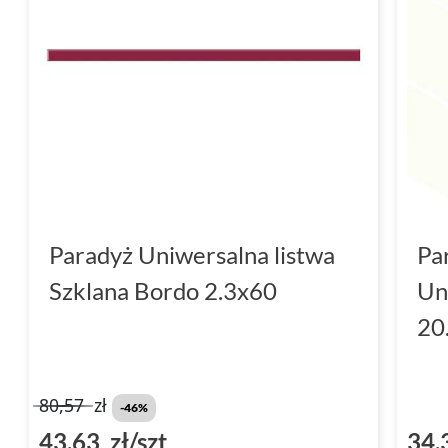
Paradyż Uniwersalna listwa
Pa
Szklana Bordo 2.3x60
Un
20
80,57
zł
-46%
43,63 zł/szt
34,