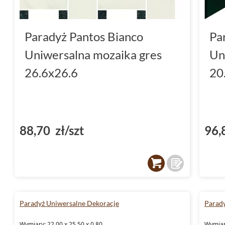
Paradyż Pantos Bianco
Pa
Uniwersalna mozaika gres
Un
26.6x26.6
20
88,70 zł/szt
96,
Paradyż Uniwersalne Dekoracje
Parady
Wymiary: 22.00 x 25.50 x 0.80
Wymiary