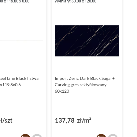
0 x 119.80 x 0.60
Wymiary: 60.00 x 120.00
eel Line Black listwa
Import Zeric Dark Black Sugar+
8x119.8x0.6
Carving gres rektyfikowany
60x120
ł/szt
137,78 zł/m²