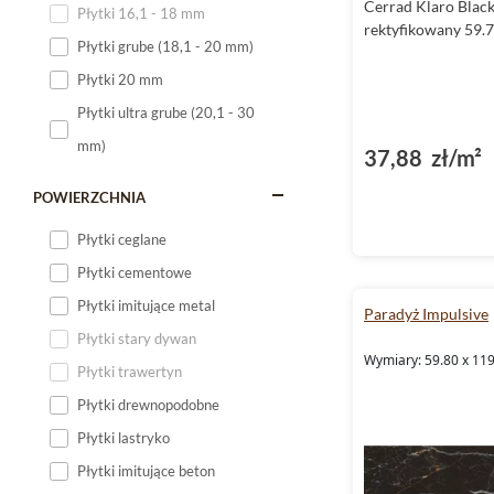
Cerrad Klaro Black
Płytki 16,1 - 18 mm
rektyfikowany 59.7
Płytki 120x60
Płytki grube (18,1 - 20 mm)
Płytki 75x75
Płytki 20 mm
Płytki 80x80
Płytki ultra grube (20,1 - 30
Płytki 90x90
mm)
37,88 zł/m²
Płytki 120x120
Płytki małe
POWIERZCHNIA
Płytki duże
Płytki ceglane
Płytki wielkoformatowe
Płytki cementowe
Płytki imitujące metal
Paradyż Impulsive
Płytki stary dywan
Wymiary: 59.80 x 119
Płytki trawertyn
Płytki drewnopodobne
Płytki lastryko
Płytki imitujące beton