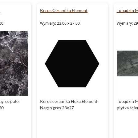
l
Keros Ceramika Element
Tubądzin M
00
Wymiary: 23.00 x 27.00
Wymiary: 29.
 gres poler
Keros ceramika Hexa Element
Tubądzin M
60
Negro gres 23x27
płytka ści