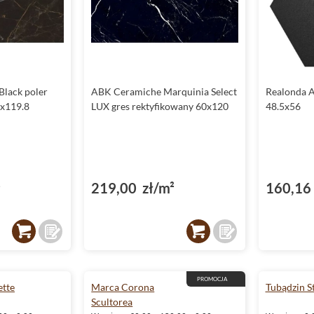
Black poler
ABK Ceramiche Marquinia Select
Realonda A
8x119.8
LUX gres rektyfikowany 60x120
48.5x56
²
219,00 zł/m²
160,16 
PROMOCJA
ette
Marca Corona
Tubądzin St
Scultorea