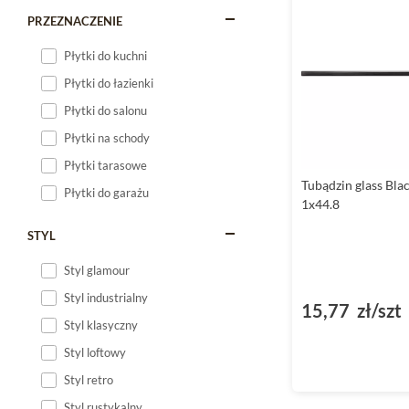
PRZEZNACZENIE
Płytki do kuchni
Płytki do łazienki
Płytki do salonu
Płytki na schody
Płytki tarasowe
Tubądzin glass Blac
Płytki do garażu
1x44.8
STYL
Styl glamour
Styl industrialny
15,77 zł/szt
Styl klasyczny
Styl loftowy
Styl retro
Styl rustykalny