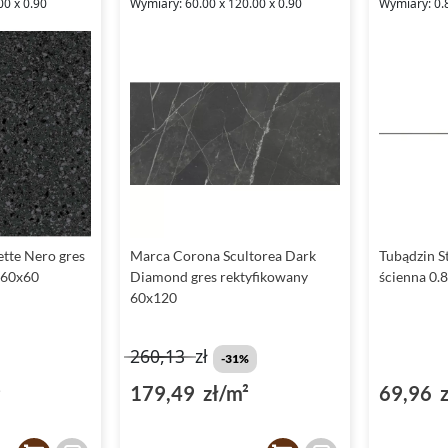
00 x 0.90
Wymiary: 60.00 x 120.00 x 0.90
Wymiary: 0.8
ette Nero gres
Marca Corona Scultorea Dark
Tubądzin St
 60x60
Diamond gres rektyfikowany
ścienna 0.
60x120
260,13
zł
-31%
²
179,49 zł/m²
69,96 z