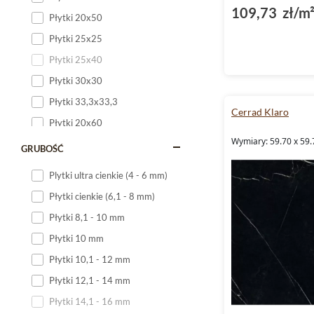
109,73 zł/m
Płytki 20x50
Płytki 25x25
Płytki 25x40
Płytki 30x30
Płytki 33,3x33,3
Cerrad Klaro
Płytki 20x60
Wymiary: 59.70 x 59.
Płytki 20x120
GRUBOŚĆ
Płytki 25x60
Plytki ultra cienkie (4 - 6 mm)
Płytki 25x75
Płytki cienkie (6,1 - 8 mm)
Płytki 30x60
Płytki 8,1 - 10 mm
Płytki 30x90
Płytki 10 mm
Płytki 30x120
Płytki 10,1 - 12 mm
Płytki 40x120
Płytki 12,1 - 14 mm
Płytki 45x45
Płytki 14,1 - 16 mm
Płytki 60x60