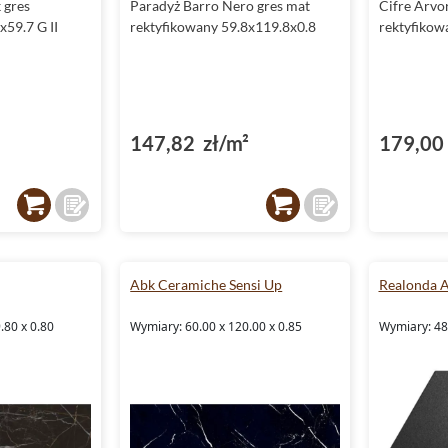
 gres
Paradyż Barro Nero gres mat
Cifre Arvo
x59.7 G II
rektyfikowany 59.8x119.8x0.8
rektyfikow
147,82 zł/m²
179,00 
Abk Ceramiche Sensi Up
Realonda 
.80 x 0.80
Wymiary: 60.00 x 120.00 x 0.85
Wymiary: 48.