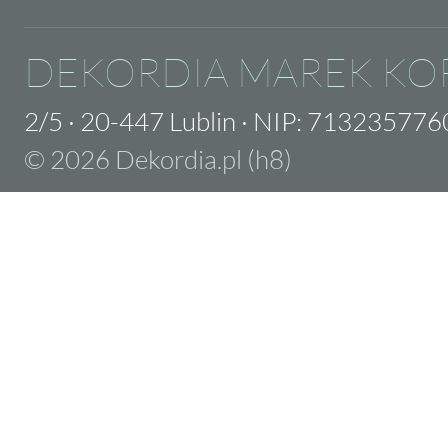
DEKORDIA MAREK KO
2/5
·
20-447 Lublin
·
NIP: 713235776
© 2026 Dekordia.pl (h8)