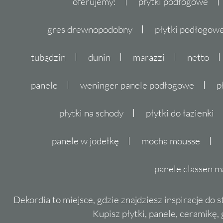
oferujemy:
płytki podłogowe
gres drewnopodobny
płytki podłogo
tubądzin
dunin
marazzi
netto
panele
weninger panele podłogowe
p
płytki na schody
płytki do łazienki
panele w jodełkę
mocha mousse
panele classen m
Dekordia to miejsce, gdzie znajdziesz inspiracje do 
Kupisz płytki, panele, ceramikę, g