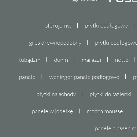
oferujemy:
płytki podłogowe
gres drewnopodobny
płytki podłogo
tubądzin
dunin
marazzi
netto
panele
weninger panele podłogowe
p
płytki na schody
płytki do łazienki
panele w jodełkę
mocha mousse
panele classen m