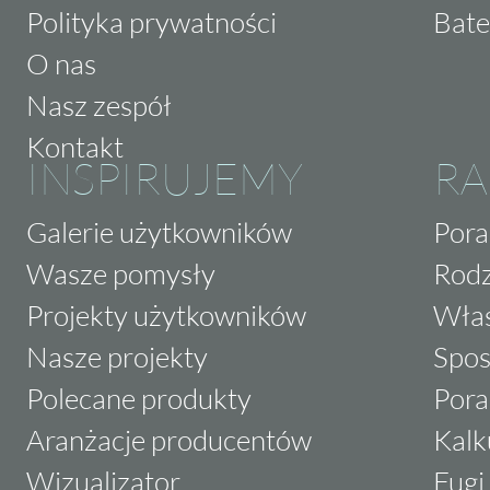
Polityka prywatności
Bate
O nas
Nasz zespół
Kontakt
INSPIRUJEMY
RA
Galerie użytkowników
Pora
Wasze pomysły
Rodz
Projekty użytkowników
Właś
Nasze projekty
Spos
Polecane produkty
Pora
Aranżacje producentów
Kalk
Wizualizator
Fugi 