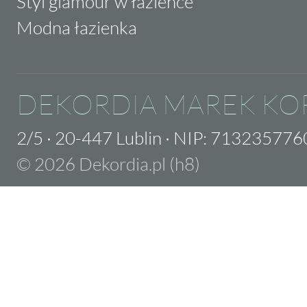
Styl glamour w łazience
Modna łazienka
DEKORDIA MAREK KO
2/5
·
20-447 Lublin
·
NIP: 713235776
© 2026 Dekordia.pl (h8)