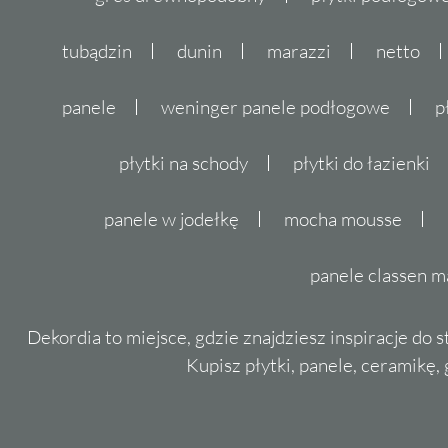
tubądzin
dunin
marazzi
netto
panele
weninger panele podłogowe
p
płytki na schody
płytki do łazienki
panele w jodełkę
mocha mousse
panele classen m
Dekordia to miejsce, gdzie znajdziesz inspiracje do 
Kupisz płytki, panele, ceramikę, g