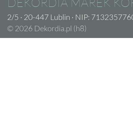
DEKORDIA MAREK KO
2/5
·
20-447 Lublin
·
NIP: 713235776
© 2026 Dekordia.pl (h8)