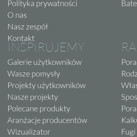
Polityka prywatności
Bate
O nas
Nasz zespół
Kontakt
INSPIRUJEMY
RA
Galerie użytkowników
Pora
Wasze pomysły
Rodz
Projekty użytkowników
Właś
Nasze projekty
Spos
Polecane produkty
Pora
Aranżacje producentów
Kalk
Wizualizator
Fugi 