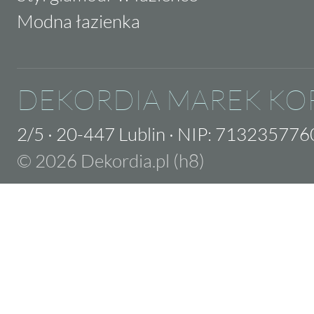
Modna łazienka
DEKORDIA MAREK KO
2/5
·
20-447 Lublin
·
NIP: 713235776
© 2026 Dekordia.pl (h8)