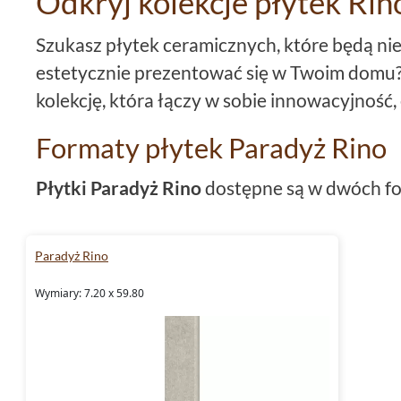
Odkryj kolekcje płytek Rin
Szukasz płytek ceramicznych, które będą nie 
estetycznie prezentować się w Twoim domu
kolekcję, która łączy w sobie innowacyjność,
Formaty płytek Paradyż Rino
Płytki Paradyż Rino
dostępne są w dwóch f
7,2x59,8. Ten wybór sprawia, że niezależnie o
pomieszczenia, z łatwością dobierzesz odp
Paradyż Rino
się w jego wystrój.
Wymiary: 7.20 x 59.80
Kolory i struktura płytek
Płytki szare
z kolekcji
Paradyż Rino
to dosko
minimalistycznego, ale stylowego designu. I