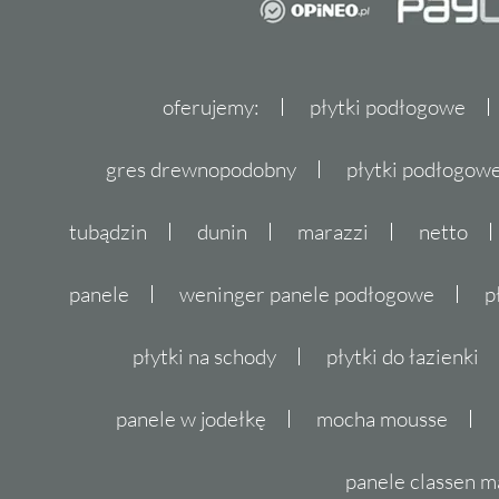
oferujemy:
płytki podłogowe
gres drewnopodobny
płytki podłogo
tubądzin
dunin
marazzi
netto
panele
weninger panele podłogowe
p
płytki na schody
płytki do łazienki
panele w jodełkę
mocha mousse
panele classen m