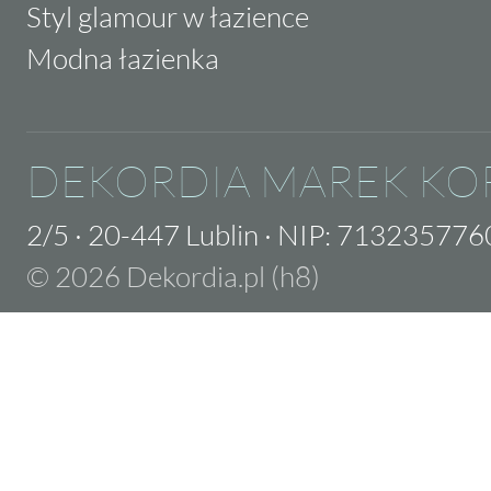
Styl glamour w łazience
Modna łazienka
DEKORDIA MAREK KO
2/5
·
20-447 Lublin
·
NIP: 713235776
© 2026 Dekordia.pl (h8)