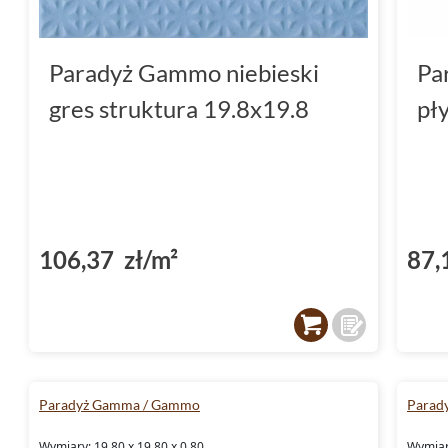
Paradyż Gammo niebieski
Pa
gres struktura 19.8x19.8
pł
106,37 zł/m²
87,
Paradyż Gamma / Gammo
Parad
Wymiary: 19.80 x 19.80 x 0.80
Wymiary