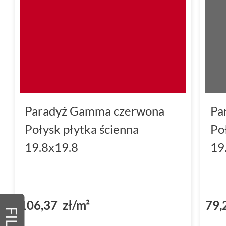
Paradyż Gamma czerwona
Pa
Połysk płytka ścienna
Po
19.8x19.8
19
106,37 zł/m²
79,