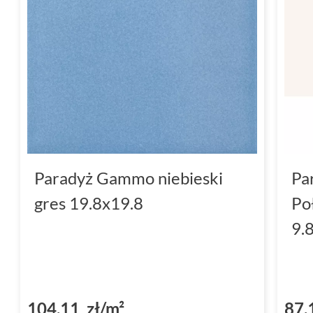
Paradyż Gammo niebieski
Pa
gres 19.8x19.8
Po
9.
104,11 zł/m²
87,