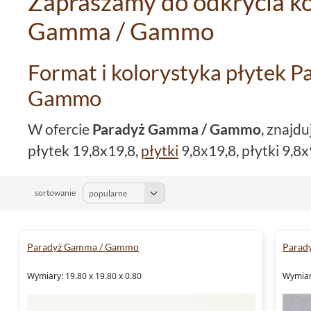
Zapraszamy do odkrycia ko
Gamma / Gammo
Format i kolorystyka płytek 
Gammo
W ofercie
Paradyż Gamma / Gammo
, znajd
płytek 19,8x19,8,
płytki
9,8x19,8, płytki 9,8x9
płytki 9,8x29,8, płytki 3x19,8. Dzięki temu 
dowolnej aranżacji, dostosowanej do indywid
sortowanie
Co więcej,
płytki Paradyż Gamma / Gammo
są dostępne w takich odcieniach jak: czarny,
Paradyż Gamma / Gammo
Parad
zielony, biały,
beżowy
, niebieski, czerwony, g
Wymiary: 19.80 x 19.80 x 0.80
Wymiary
nieograniczone możliwości w zakresie tworz
stylizacji wnętrz.