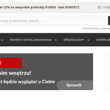
|
 na wszystkie produkty DUNIN - kod DUNIN12
info@dekord
Wyszukiwanie zaaw
KAMIEŃ I IMITACJA KAMIENIA
SPRZEDAJEMY
INSPIRUJ