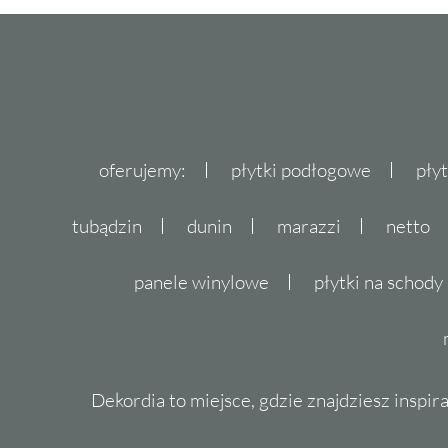
Fap
Flaviker
Fondovalle
Gayafores
Geotiles
Goetan
oferujemy:
płytki podłogowe
pły
Golden Tile
Grespania
tubądzin
dunin
marazzi
netto
Halcon
I.Tiles
panele winylowe
płytki na schody
Idea Ceramica
Import
Impronta
Indie
Dekordia to miejsce, gdzie znajdziesz inspira
Instal-Projekt