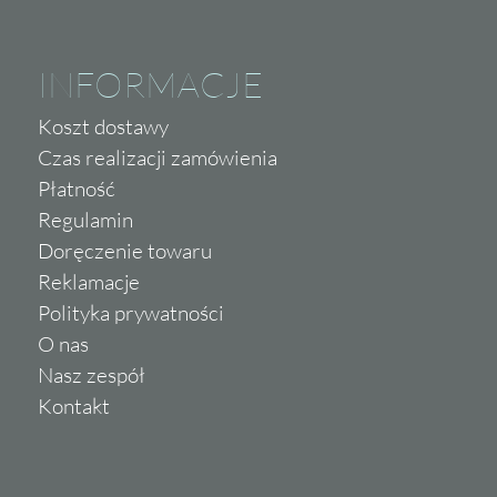
Invena
Ipc Ceramic
Italiane
INFORMACJE
Itt Ceramic
Koszt dostawy
Jawor-Parkiet
Czas realizacji zamówienia
Keramika Modus
Płatność
Kerasan
Regulamin
Keratile Ceramica
Doręczenie towaru
Keros Ceramika
Reklamacje
Korner
Polityka prywatności
Ktl Ceramica
O nas
La Fabbrica
Nasz zespół
Kontakt
La Fenice
Lagrus
Lamett Parquetvinyl