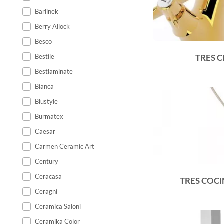
Barlinek
Berry Allock
Besco
Bestile
TRES C
Bestlaminate
Bianca
Blustyle
Burmatex
Caesar
Carmen Ceramic Art
Century
Ceracasa
TRES COC
Ceragni
Ceramica Saloni
Ceramika Color