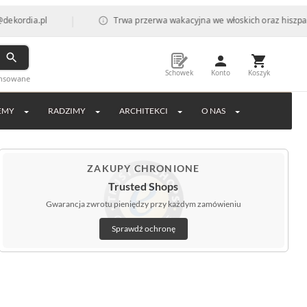
|
ia.pl
Trwa przerwa wakacyjna we włoskich oraz hiszpańskich 
Schowek
Konto
Koszyk
ansowane
EMY
RADZIMY
ARCHITEKCI
O NAS
ZAKUPY CHRONIONE
Trusted Shops
Gwarancja zwrotu pieniędzy przy każdym zamówieniu
Sprawdź ochronę