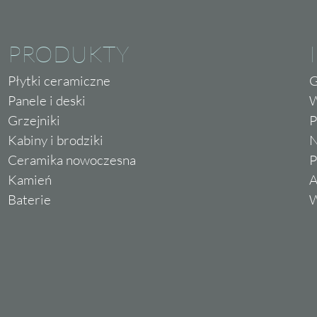
PRODUKTY
Płytki ceramiczne
G
Panele i deski
W
Grzejniki
P
Kabiny i brodziki
N
Ceramika nowoczesna
P
Kamień
A
Baterie
W