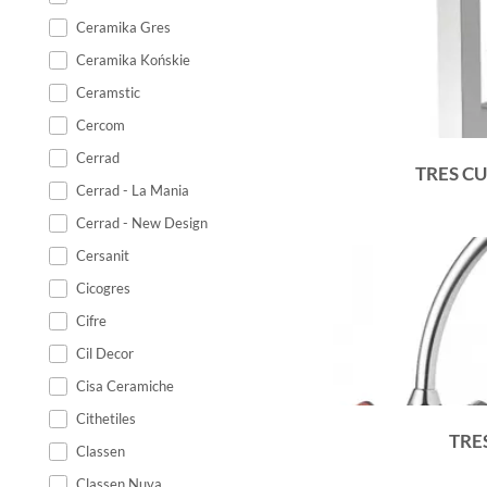
Ceramika Gres
Ceramika Końskie
Ceramstic
Cercom
Cerrad
TRES C
Cerrad - La Mania
Cerrad - New Design
Cersanit
Cicogres
Cifre
Cil Decor
Cisa Ceramiche
Cithetiles
TRE
Classen
Classen Nuva