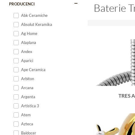
PRODUCENCI
Baterie T
Abk Ceramiche
Absolut Keramika
Ag Home
Alaplana
Andex
Aparici
Ape Ceramica
Arbiton
Arcana
TRES 
Argenta
Artistica 3
Atem
Azteca
Baldocer