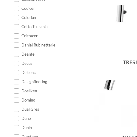
Codicer
Colorker
Cotto Tuscania
Cristacer
Daniel Rubinetterie
Deante
TRES
Decus
Delconca
Designflooring
Doellken
Domino
Dual Gres
Dune
Dunin
Durstone