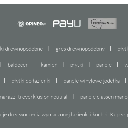
tki drewnopodobne
gres drewnopodobny
płyt
baldocer
kamień
płytki
panele
w
płytki do łazienki
panele winylowe jodełka
marazzi treverkfusion neutral
panele classen mano
cje do stworzenia wymarzonej łazienki i kuchni. Kupisz pł