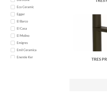
TRES 
Eco Ceramic
Egger
El Barco
El Casa
El Molino
Emigres
Emil Ceramica
Energie Ker
TRES P
Epicentr
Equipe Ceramicas
Ermes Aurelia
Estudio
Fabresa
Fanal