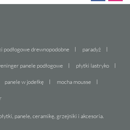
ki podłogowe drewnopodobne
paradyż
eninger panele podłogowe
płytki lastryko
panele w jodełkę
mocha mousse
r
ytki, panele, ceramikę, grzejniki i akcesoria.