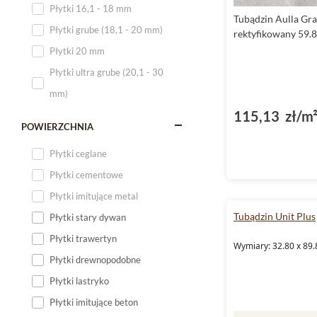
Płytki 16,1 - 18 mm
Tubądzin Aulla Gra
Płytki 120x60
Płytki grube (18,1 - 20 mm)
rektyfikowany 59.
Płytki 75x75
Płytki 20 mm
Płytki 80x80
Płytki ultra grube (20,1 - 30
Płytki 90x90
mm)
Płytki 120x120
115,13 zł/m
Płytki małe
POWIERZCHNIA
Płytki duże
Płytki ceglane
Płytki wielkoformatowe
Płytki cementowe
Płytki imitujące metal
Tubądzin Unit Plus
Płytki stary dywan
Płytki trawertyn
Wymiary: 32.80 x 89.
Płytki drewnopodobne
Płytki lastryko
Płytki imitujące beton