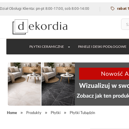
|
ugi Klienta: pn-pt 8:00-17:00, sob 8:00-14:00
rabat 12% na w
PŁYTKI CERAMICZNE
PANELE I DESKI PODŁOGOWE
Home
Produkty
Płytki
Płytki Tubądzin