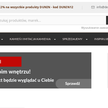
|
szystkie produkty DUNIN - kod DUNIN12
info@dekordia.pl
Wyszukiwanie zaaw
KAMIEŃ I IMITACJA KAMIENIA
SPRZEDAJEMY
INSPIRUJ