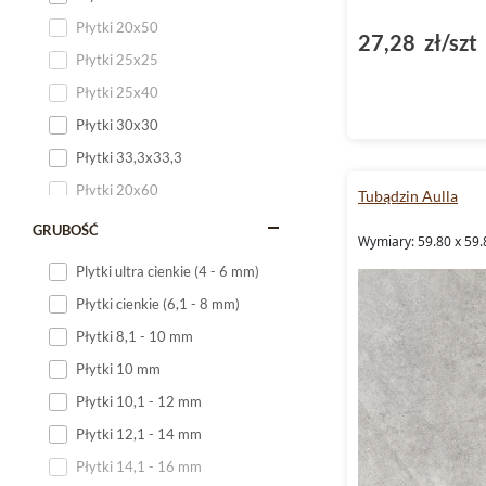
Płytki 20x50
27,28 zł/szt
Płytki 25x25
Płytki 25x40
Płytki 30x30
Płytki 33,3x33,3
Płytki 20x60
Tubądzin Aulla
Płytki 20x120
GRUBOŚĆ
Wymiary: 59.80 x 59.
Płytki 25x60
Plytki ultra cienkie (4 - 6 mm)
Płytki 25x75
Płytki cienkie (6,1 - 8 mm)
Płytki 30x60
Płytki 8,1 - 10 mm
Płytki 30x90
Płytki 10 mm
Płytki 30x120
Płytki 10,1 - 12 mm
Płytki 40x120
Płytki 12,1 - 14 mm
Płytki 45x45
Płytki 14,1 - 16 mm
Płytki 60x60