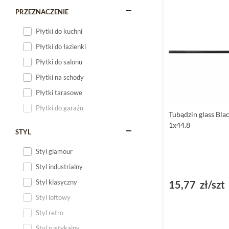
PRZEZNACZENIE
Płytki do kuchni
Płytki do łazienki
Płytki do salonu
Płytki na schody
Płytki tarasowe
Płytki do garażu
Tubądzin glass Blac
1x44.8
STYL
Styl glamour
Styl industrialny
Styl klasyczny
15,77 zł/szt
Styl loftowy
Styl retro
Styl rustykalny