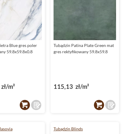
etra Blue gres poler
Tubądzin Patina Plate Green mat
any 59.8x59.8x0.8
gres rektyfikowany 59.8x59.8
zł/m²
115,13 zł/m²
asovia
Tubądzin Blinds