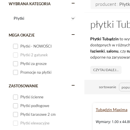
producent :
Płytk
WYBRANA KATEGORIA
płytki Tu
MEGA OKAZJE
Płytki Tubądzin
to wys
dostępnych w różnych 
Płytki - NOWOŚCI
łazienki
,
salonu
, czy
n
Płytki 2 gatunek
odporne na zarysowani
Płytki za grosze
CZYTAJ DALEJ...
Promocje na płytki
ZASTOSOWANIE
sortowanie
Płytki ścienne
Płytki podłogowe
Tubądzin Maxima
Płytki tarasowe 2 cm
Wymiary: 1.00 x 44.8
Płytki elewacyjne