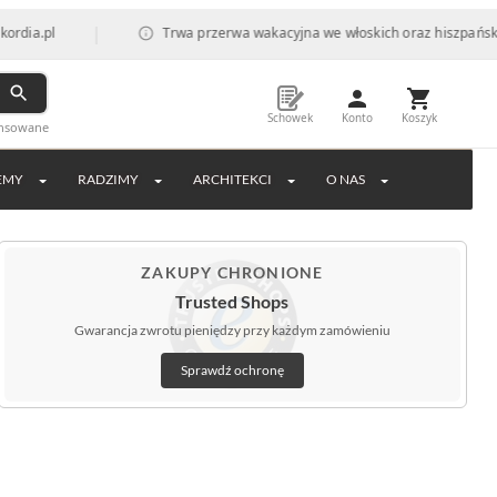
|
Trwa przerwa wakacyjna we włoskich oraz hiszpańskich fabry
Schowek
Konto
Koszyk
ansowane
EMY
RADZIMY
ARCHITEKCI
O NAS
ZAKUPY CHRONIONE
Trusted Shops
Gwarancja zwrotu pieniędzy przy każdym zamówieniu
Sprawdź ochronę