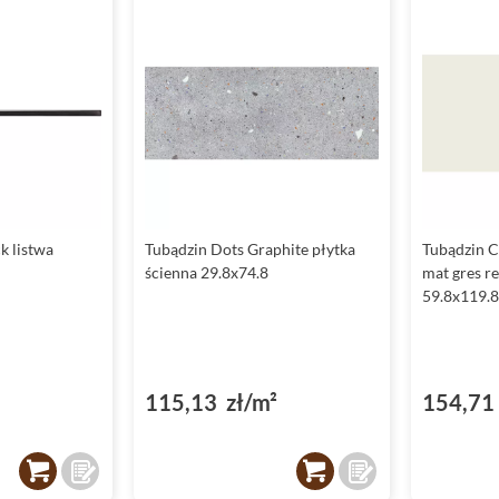
k listwa
Tubądzin Dots Graphite płytka
Tubądzin C
ścienna 29.8x74.8
mat gres r
59.8x119.8
115,13 zł/m²
154,71 