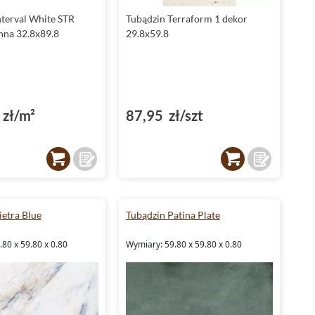
nterval White STR
Tubądzin Terraform 1 dekor
enna 32.8x89.8
29.8x59.8
zł/m²
87,95 zł/szt
ietra Blue
Tubądzin Patina Plate
80 x 59.80 x 0.80
Wymiary: 59.80 x 59.80 x 0.80