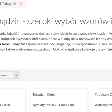
i Tubądzin
bądzin - szeroki wybór wzorów 
oka jakość i nowoczesny design, który idealnie sprawdza się w każdym 
kolorach i wzorach, które doskonale wpisują się w najnowsze trendy wnęt
a taras
,
Tubądzin
zapewnia trwałość, elegancję i funkcjonalność. Dzięki
a i łatwe w utrzymaniu czystości. Odkryj wyjątkowe kolekcje płytek
Tub
Tubądzin Dots
Tubądzin Ci
0 x 0.80
Wymiary: 29.80 x 74.80 x 1.00
Wymiary: 59.