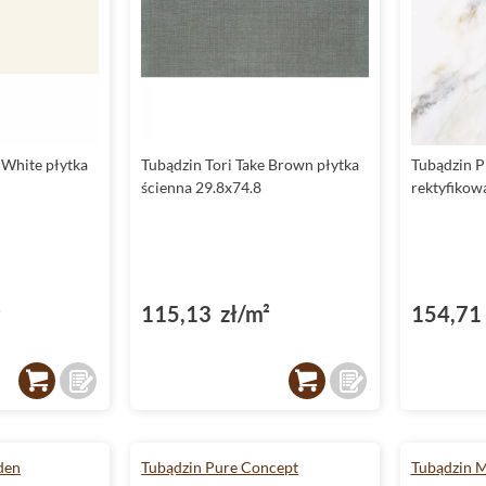
 White płytka
Tubądzin Tori Take Brown płytka
Tubądzin Pi
ścienna 29.8x74.8
rektyfikow
²
115,13 zł/m²
154,71 
den
Tubądzin Pure Concept
Tubądzin M