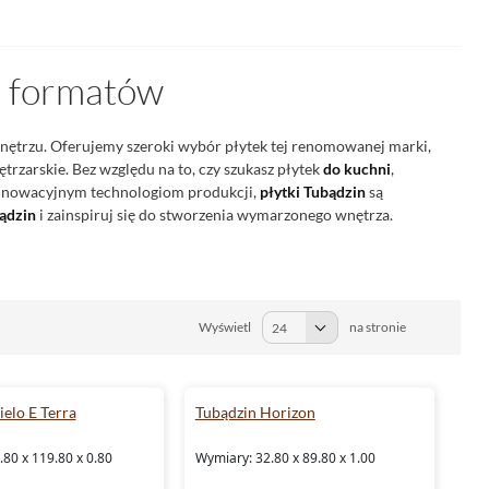
i formatów
wnętrzu. Oferujemy szeroki wybór płytek tej renomowanej marki,
rzarskie. Bez względu na to, czy szukasz płytek
do kuchni
,
 innowacyjnym technologiom produkcji,
płytki Tubądzin
są
ądzin
i zainspiruj się do stworzenia wymarzonego wnętrza.
Wyświetl
na stronie
elo E Terra
Tubądzin Horizon
80 x 119.80 x 0.80
Wymiary: 32.80 x 89.80 x 1.00