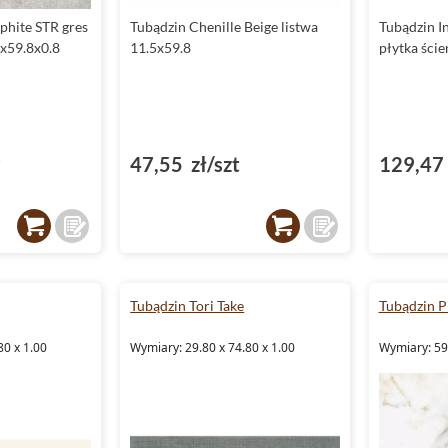
phite STR gres
Tubądzin Chenille Beige listwa
Tubądzin I
8x59.8x0.8
11.5x59.8
płytka ści
²
47,55 zł/szt
129,47 
Tubądzin Tori Take
Tubądzin P
80 x 1.00
Wymiary: 29.80 x 74.80 x 1.00
Wymiary: 59.