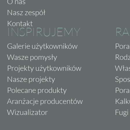
O nas
Nasz zespół
Kontakt
INSPIRUJEMY
RA
Galerie użytkowników
Pora
Wasze pomysły
Rodz
Projekty użytkowników
Właś
Nasze projekty
Spos
Polecane produkty
Pora
Aranżacje producentów
Kalk
Wizualizator
Fugi 