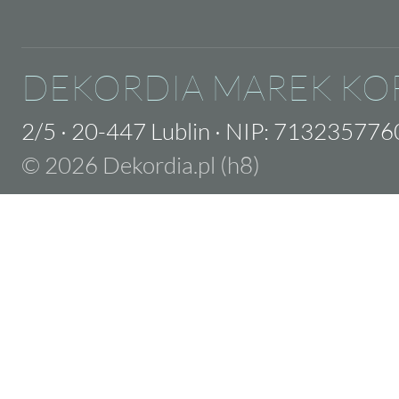
DEKORDIA MAREK KO
2/5
·
20-447 Lublin
·
NIP: 713235776
© 2026 Dekordia.pl (h8)