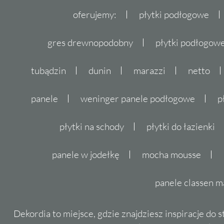
oferujemy:
płytki podłogowe
gres drewnopodobny
płytki podłogo
tubądzin
dunin
marazzi
netto
panele
weninger panele podłogowe
p
płytki na schody
płytki do łazienki
panele w jodełkę
mocha mousse
panele classen m
Dekordia to miejsce, gdzie znajdziesz inspiracje do 