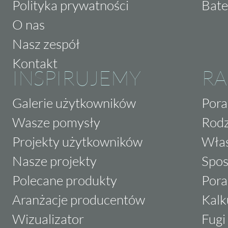
Polityka prywatności
Bate
O nas
Nasz zespół
Kontakt
INSPIRUJEMY
RA
Galerie użytkowników
Pora
Wasze pomysły
Rodz
Projekty użytkowników
Właś
Nasze projekty
Spos
Polecane produkty
Pora
Aranżacje producentów
Kalk
Wizualizator
Fugi 