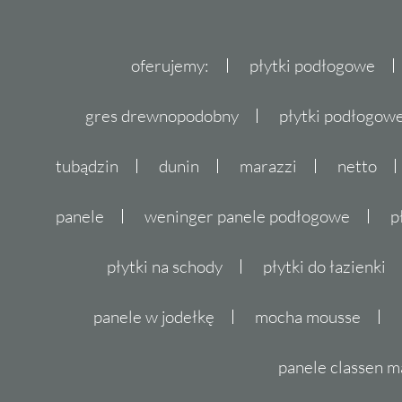
oferujemy:
płytki podłogowe
gres drewnopodobny
płytki podłogo
tubądzin
dunin
marazzi
netto
panele
weninger panele podłogowe
p
płytki na schody
płytki do łazienki
panele w jodełkę
mocha mousse
panele classen m