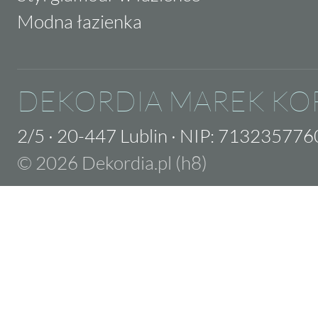
Modna łazienka
DEKORDIA MAREK KO
2/5
·
20-447 Lublin
·
NIP: 713235776
© 2026 Dekordia.pl (h8)