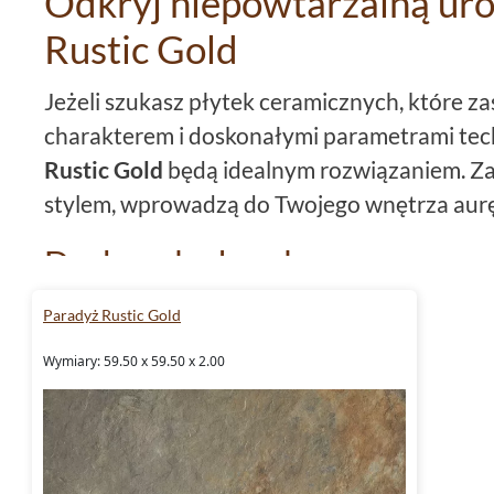
Odkryj niepowtarzalną uro
Rustic Gold
Jeżeli szukasz płytek ceramicznych, które z
charakterem i doskonałymi parametrami tec
Rustic Gold
będą idealnym rozwiązaniem. Z
stylem, wprowadzą do Twojego wnętrza aurę 
Doskonale do salonu
Płytki Paradyż Rustic Gold
są nie tylko pięk
Paradyż Rustic Gold
praktyczne. Ich format 59,5x59,5 sprawia, ż
Wymiary: 59.50 x 59.50 x 2.00
Matowe
wykończenie oraz rustykalna struk
klimatyczne i ciepłe wnętrze. Dodatkowo, d
szkliwionego
płytki te są niezwykle odporne
Ich klasa ścieralności wynosi 4, co świadczy o