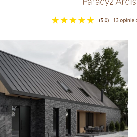
Paradyż Ardis
(5.0)
13 opinie