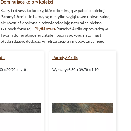
Dominujące kolory kolekcji
Szary i rdzawy to kolory, które dominują w palecie kolekcji
Paradyż Ardis
. Te barwy są nie tylko wyjątkowo uniwersalne,
ale również doskonale odzwierciedlają naturalne piękno
skalnych formacji.
Płytki szare
Paradyż Ardis wprowadzą w
Twoim domu atmosferę stabilności i spokoju, natomiast
płytki rdzawe dodadzą wnętrzu ciepła i niepowtarzalnego
charakteru.
dis
Paradyż Ardis
Wytrzymałość i funkcjonalność w każdym detalu
Wybierając
płytki Paradyż Ardis
, zyskujesz nie tylko estetykę,
0 x 39.70 x 1.10
Wymiary: 6.50 x 39.70 x 1.10
ale również funkcjonalność. Dzięki zastosowaniu klinkieru,
który jest znany ze swojej trwałości, płytki te są
mrozoodporne
i idealnie sprawdzają się jako
płytki
elewacyjne
. Ponadto,
matowe
wykończenie i struktura łupka
gwarantują niepowtarzalny efekt wizualny oraz zapewniają
właściwości
antypoślizgowe
z klasą R10, zwiększając
bezpieczeństwo użytkowania.
Stworzone do łazienki - płytki Paradyż Ardis