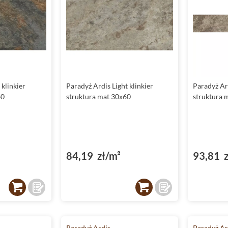
 klinkier
Paradyż Ardis Light klinkier
Paradyż Ar
60
struktura mat 30x60
struktura 
84,19 zł/m²
93,81 z
Paradyż Ardis
Paradyż Ar