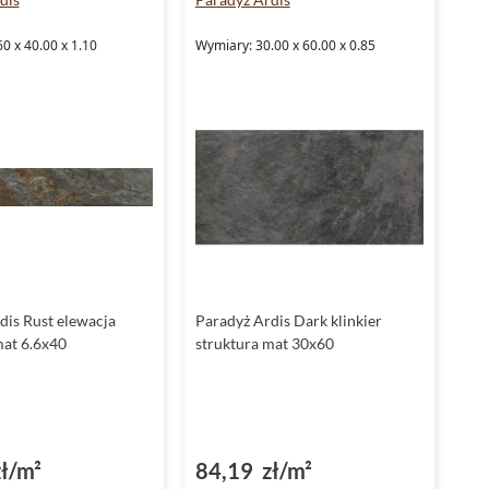
Stopnica
to jeden z elementów dekoracyjnych wchodzących
w skład kolekcji Paradyż Ardis, umożliwiających stworzenie
0 x 40.00 x 1.10
Wymiary: 30.00 x 60.00 x 0.85
spójnej i funkcjonalnej aranżacji przestrzeni. Dzięki temu
możesz być pewien, że każdy zakątek Twojego domu będzie
harmonijnie współgrał z resztą aranżacji.
Zaproszenie do akcji
Poznaj wszystkie możliwości, jakie oferują Ci
płytki Paradyż
Ardis
i przekonaj się, jak łatwo można przemienić swoje
wnętrza w oazy spokoju i elegancji. Zapraszamy do kontaktu i
skorzystania z naszej oferty - zadbaj o to, aby Twoje
przestrzenie stały się nie tylko piękne, ale także funkcjonalne
i bezpieczne.
dis Rust elewacja
Paradyż Ardis Dark klinkier
mat 6.6x40
struktura mat 30x60
ł/m²
84,19 zł/m²