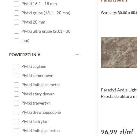
Płytki 16,1 - 18 mm
Płytki 120x60
Wymiary: 30.00 x 60.
Płytki grube (18,1 - 20 mm)
Płytki 75x75
Płytki 20 mm
Płytki 80x80
Płytki ultra grube (20,1 - 30
Płytki 90x90
mm)
Płytki 120x120
Płytki małe
POWIERZCHNIA
Płytki duże
Płytki ceglane
Płytki wielkoformatowe
Płytki cementowe
Płytki imitujące metal
Paradyż Ardis Ligh
Płytki stary dywan
Prosta struktura 
Płytki trawertyn
Płytki drewnopodobne
Płytki lastryko
96,99 zł/m²
Płytki imitujące beton