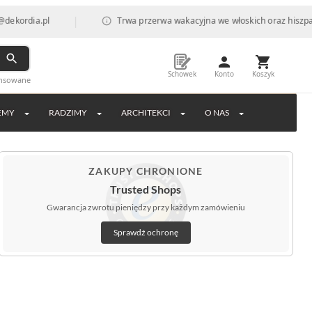
|
a.pl
Trwa przerwa wakacyjna we włoskich oraz hiszpańskich f
Schowek
Konto
Koszyk
ansowane
EMY
RADZIMY
ARCHITEKCI
O NAS
ZAKUPY CHRONIONE
Trusted Shops
Gwarancja zwrotu pieniędzy przy każdym zamówieniu
Sprawdź ochronę