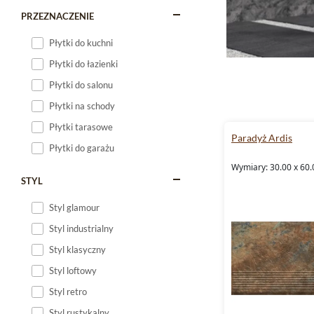
PRZEZNACZENIE
Płytki do kuchni
Płytki do łazienki
Płytki do salonu
Płytki na schody
Płytki tarasowe
Paradyż Ardis
Płytki do garażu
Wymiary: 30.00 x 60.
STYL
Styl glamour
Styl industrialny
Styl klasyczny
Styl loftowy
Styl retro
Styl rustykalny