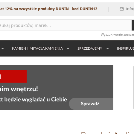
|
na wszystkie produkty DUNIN - kod DUNIN12
info@dekordi
Wyszukiwanie zaaw
KAMIEŃ I IMITACJA KAMIENIA
SPRZEDAJEMY
INSPIRUJ