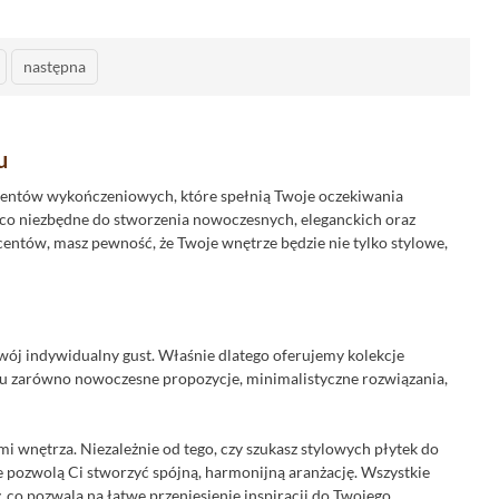
następna
u
ementów wykończeniowych, które spełnią Twoje oczekiwania
o, co niezbędne do stworzenia nowoczesnych, eleganckich oraz
tów, masz pewność, że Twoje wnętrze będzie nie tylko stylowe,
wój indywidualny gust. Właśnie dlatego oferujemy kolekcje
z tu zarówno nowoczesne propozycje, minimalistyczne rozwiązania,
i wnętrza. Niezależnie od tego, czy szukasz stylowych płytek do
je pozwolą Ci stworzyć spójną, harmonijną aranżację. Wszystkie
 co pozwala na łatwe przeniesienie inspiracji do Twojego