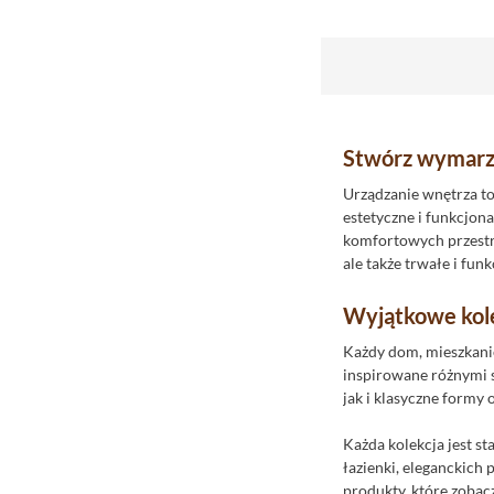
Fap
Flaviker
Fondovalle
Gayafores
Geotiles
Stwórz wymarz
Goetan
Urządzanie wnętrza to
Golden Tile
estetyczne i funkcjon
Grespania
komfortowych przestr
ale także trwałe i fun
Halcon
I.Tiles
Wyjątkowe kole
Idea Ceramica
Każdy dom, mieszkanie
Import
inspirowane różnymi s
jak i klasyczne formy
Impronta
Indie
Każda kolekcja jest s
Instal-Projekt
łazienki, eleganckich
produkty, które zobac