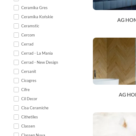
Ceramika Gres
Ceramika Końskie
AG HO
Ceramstic
Cercom
Cerrad
Cerrad - La Mania
Cerrad - New Design
Cersanit
Cicogres
Cifre
AG HO
Cil Decor
Cisa Ceramiche
Cithetiles
Classen
Classen Nuva