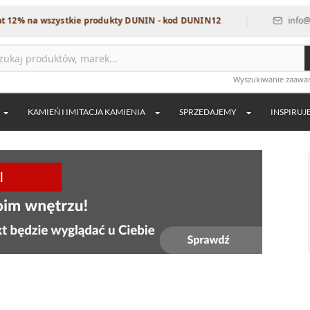
|
wszystkie produkty DUNIN - kod DUNIN12
info@dekordia.pl
Wyszukiwanie zaaw
KAMIEŃ I IMITACJA KAMIENIA
SPRZEDAJEMY
INSPIRUJ