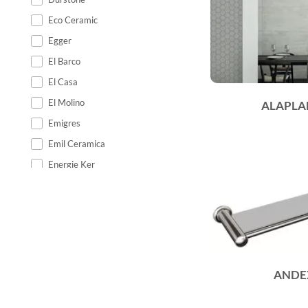
Eco Ceramic
Egger
El Barco
El Casa
El Molino
ALAPLA
Emigres
Emil Ceramica
Energie Ker
Epicentr
Equipe Ceramicas
Ermes Aurelia
Estudio
Fabresa
ANDEX
Fanal