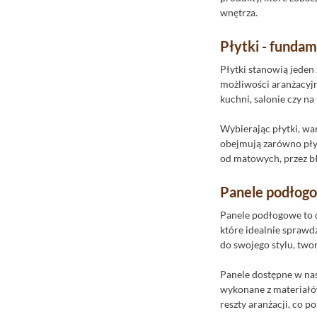
Invena
wnętrza.
Ipc Ceramic
Płytki - funda
Italiane
Itt Ceramic
Płytki stanowią jeden
możliwości aranżacyjne
Jawor-Parkiet
kuchni, salonie czy na 
Keramika Modus
Wybierając płytki, wa
Kerasan
obejmują zarówno pły
Keratile Ceramica
od matowych, przez bł
Keros Ceramika
Panele podłogow
Korner
Ktl Ceramica
Panele podłogowe to d
które idealnie sprawd
La Fabbrica
do swojego stylu, two
La Fenice
Panele dostępne w nas
Lagrus
wykonane z materiałów
Lamett Parquetvinyl
reszty aranżacji, co p