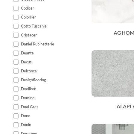
Codicer
Colorker
Cotto Tuscania
AG HOM
Cristacer
Daniel Rubinetterie
Deante
Decus
Delconca
Designflooring
Doellken
Domino
ALAPL
Dual Gres
Dune
Dunin
Durstone