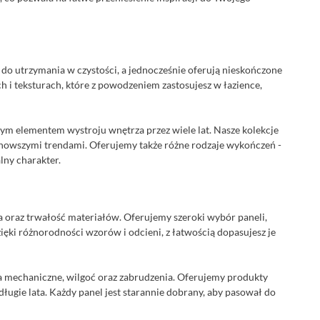
 do utrzymania w czystości, a jednocześnie oferują nieskończone
ch i teksturach, które z powodzeniem zastosujesz w łazience,
ym elementem wystroju wnętrza przez wiele lat. Nasze kolekcje
jnowszymi trendami. Oferujemy także różne rodzaje wykończeń -
lny charakter.
 oraz trwałość materiałów. Oferujemy szeroki wybór paneli,
ięki różnorodności wzorów i odcieni, z łatwością dopasujesz je
ia mechaniczne, wilgoć oraz zabrudzenia. Oferujemy produkty
ługie lata. Każdy panel jest starannie dobrany, aby pasował do