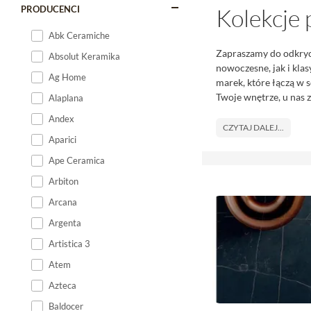
PRODUCENCI
Kolekcje 
Abk Ceramiche
Zapraszamy do odkryci
Absolut Keramika
nowoczesne, jak i kla
Ag Home
marek, które łączą w s
Twoje wnętrze, u nas 
Alaplana
Andex
CZYTAJ DALEJ...
Aparici
Ape Ceramica
Arbiton
Arcana
Argenta
Artistica 3
Atem
Azteca
Baldocer