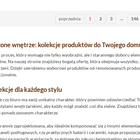
...
poprzednia
1
2
3
146
one wnętrze: kolekcje produktów do Twojego dom
 proces, który wymaga nie tylko wyobraźni, ale i starannego doboru el
alne. Na naszej stronie znajdziesz bogatą ofertę, która obejmuje wszystk
zeni. Dzięki szerokiemu wyborowi produktów od renomowanych producen
kcjonalne.
kcje dla każdego stylu
 czy biuro ma swój unikalny charakter, który powinien odzwierciedlać T
tylami wnętrzarskimi, aby każdy mógł znaleźć coś dla siebie. Znajdzies
 o ponadczasowym charakterze.
tarannie zaprojektowana, aby idealnie komponować się z innymi elementam
 paneli podłogowych, czy praktycznych baterii i ceramiki, nasze propozyc
zysz na naszych aranżacjach, są gotowe do zakupu bezpośrednio ze strony,