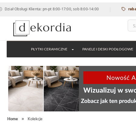
|
ługi Klienta: pn-pt 8:00-17:00, sob 8:00-14:00
rabat 12% na 
PŁYTKI CERAMICZNE
PANELE I DESKI PODŁOGOWE
Home
Kolekcje