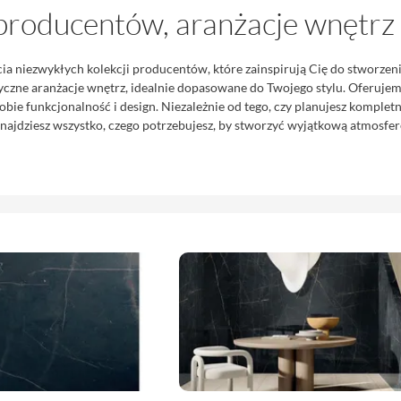
producentów, aranżacje wnętrz
a niezwykłych kolekcji producentów, które zainspirują Cię do stworzen
syczne aranżacje wnętrz, idealnie dopasowane do Twojego stylu. Oferuj
obie funkcjonalność i design. Niezależnie od tego, czy planujesz komplet
znajdziesz wszystko, czego potrzebujesz, by stworzyć wyjątkową atmosf