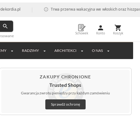
|
Trwa przerwa wakacyjna we włoskich oraz hiszpańskich fabry
Schowek
Konto
Koszyk
ansowane
EMY
RADZIMY
ARCHITEKCI
O NAS
ZAKUPY CHRONIONE
Trusted Shops
Gwarancja zwrotu pieniędzy przy każdym zamówieniu
Sprawdź ochronę