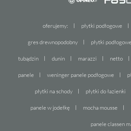
oferujemy:
płytki podłogowe
gres drewnopodobny
płytki podłogo
tubądzin
dunin
marazzi
netto
panele
weninger panele podłogowe
p
płytki na schody
płytki do łazienki
panele w jodełkę
mocha mousse
panele classen m