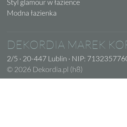
Styl glamour w łazience
Modna łazienka
DEKORDIA MAREK KO
2/5
·
20-447 Lublin
·
NIP: 713235776
© 2026 Dekordia.pl (h8)