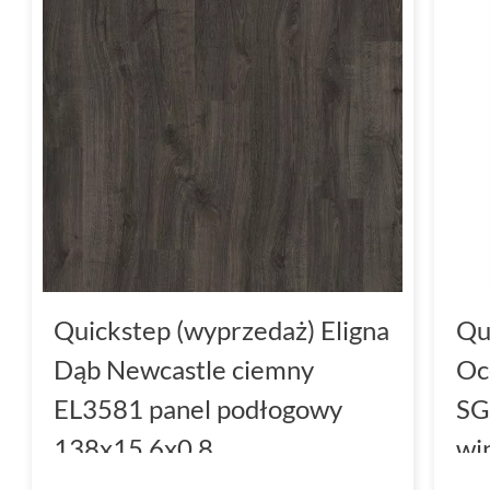
Quickstep (wyprzedaż) Eligna
Qu
Dąb Newcastle ciemny
Oc
EL3581 panel podłogowy
SG
138x15.6x0.8
wi
12