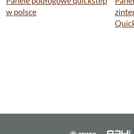
Panele podłogowe quickstep
Pane
w polsce
zint
Quic