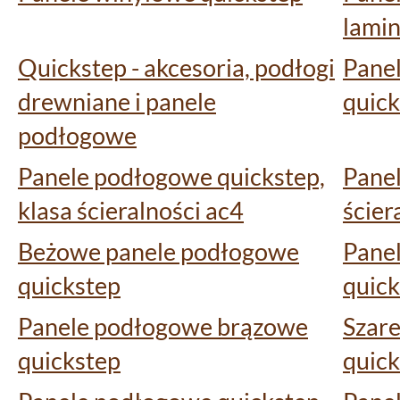
lami
Quickstep - akcesoria, podłogi
Pane
drewniane i panele
quick
podłogowe
Panele podłogowe quickstep,
Pane
klasa ścieralności ac4
ścier
Beżowe panele podłogowe
Pane
quickstep
quick
Panele podłogowe brązowe
Szar
quickstep
quick