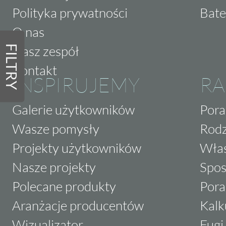
Polityka prywatności
Bate
O nas
Nasz zespół
FILTRY
Kontakt
INSPIRUJEMY
RA
Galerie użytkowników
Pora
Wasze pomysły
Rodz
Projekty użytkowników
Właś
Nasze projekty
Spos
Polecane produkty
Pora
Aranżacje producentów
Kalk
Wizualizator
Fugi 