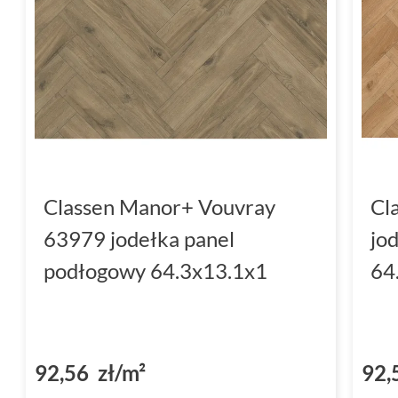
Classen Manor+ Vouvray
Cl
63979 jodełka panel
jo
podłogowy 64.3x13.1x1
64
92,56 zł/m²
92,