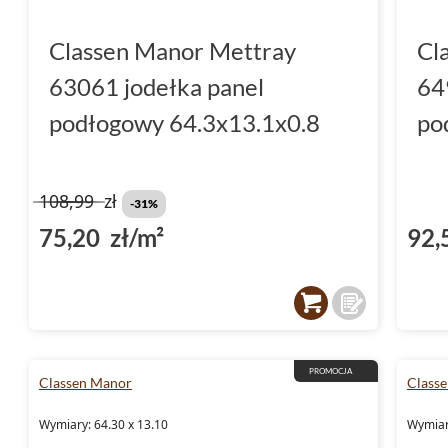
Classen Manor Mettray
Cl
63061 jodełka panel
64
podłogowy 64.3x13.1x0.8
po
108,99
zł
-31%
75,20 zł/m²
92,
PROMOCJA
Classen Manor
Class
Wymiary: 64.30 x 13.10
Wymiar