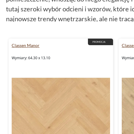
tutaj szeroki wybór odcieni i wzorów, które i
najnowsze trendy wnętrzarskie, ale nie tra
charakteru.
PROMOCJA
Panele Classen Manor Cham
Classen Manor
Class
Wymiary: 64.30 x 13.10
Wymiar
w każdym calu
Jednym z najpopularniejszych wariantów tej 
Manor
Chambord. Ich głęboki, naturalny od
dębowe deski, które przez dekady zachowują
nowoczesnej technologii synchronicznego tło
odwzorowuje strukturę drewna - możesz niem
Nie bez powodu Classen Manor Chambord opi