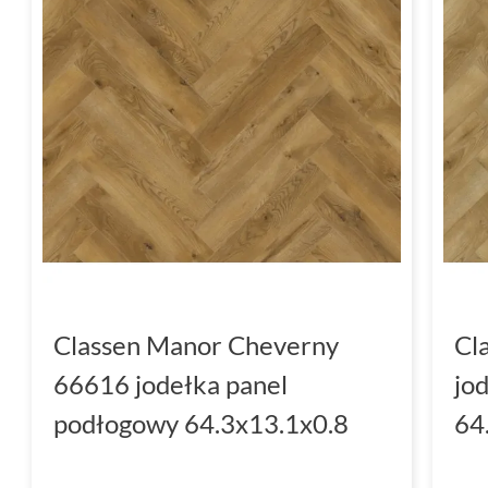
nowoczesności. Wyrazisty wzór drewna z de
nadaje panelom elegancki, a zarazem surowy 
się w styl loftowy.
Vouvray doskonale komponuje się z betono
akcentami i dużymi oknami, które wpuszczają
wysokiej klasie użyteczności (AC5) to także 
miejscach o dużym natężeniu ruchu, jak biura
Czym wyróżnia się Classe
Classen Manor Cheverny
Cl
Classen Manor Jodeka to propozycja dla osób,
66616 jodełka panel
jo
ciemnobrązowy odcień i klasyczny charakter.
podłogowy 64.3x13.1x0.8
64
urządzonych w stylu vintage lub boho, gdzie
główną rolę. Panele te wyróżniają się nie ty