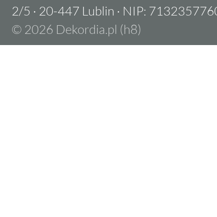
2/5
·
20-447 Lublin
·
NIP: 713235776
© 2026 Dekordia.pl (h8)