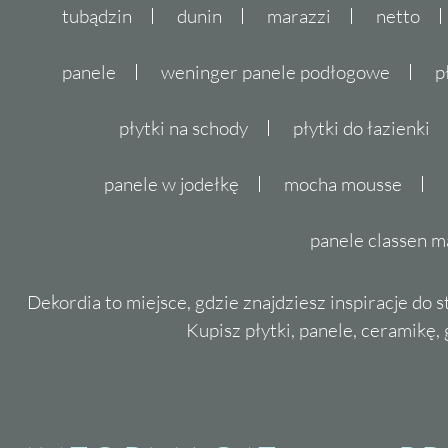
tubądzin
dunin
marazzi
netto
panele
weninger panele podłogowe
p
płytki na schody
płytki do łazienki
panele w jodełkę
mocha mousse
panele classen m
Dekordia to miejsce, gdzie znajdziesz inspiracje do 
Kupisz płytki, panele, ceramikę, g