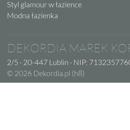
Styl glamour w łazience
Modna łazienka
DEKORDIA MAREK KO
2/5
·
20-447 Lublin
·
NIP: 713235776
© 2026 Dekordia.pl (h8)