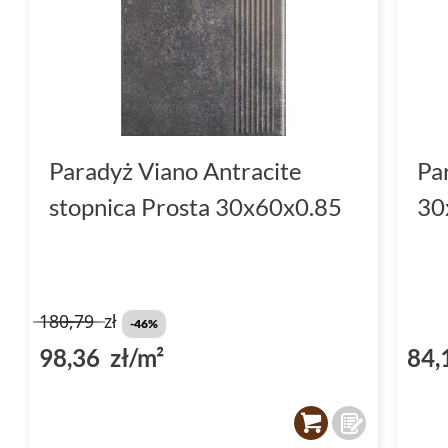
Paradyż Viano Antracite
Pa
stopnica Prosta 30x60x0.85
30
180,79
zł
-46%
98,36 zł/m²
84,