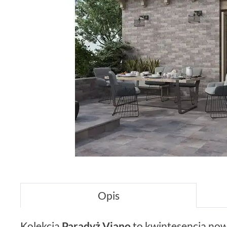
Opis
Kolekcja
Paradyż Viano
to kwintesencja no