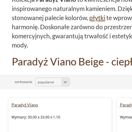
inspirowanego naturalnym kamieniem. Dzięk
stonowanej palecie kolorów,
płytki
te wprowa
harmonię. Doskonałe zarówno do przestrzeni
komercyjnych, gwarantują trwałość i estetyk
mody.
Paradyż Viano Beige - ciepł
elegancja
sortowanie
Odcień beige z kolekcji Viano to idealne roz
ciepłe, neutralne barwy. Płytki te świetnie s
Paradyż Viano
czy łazience, dodając przestrzeni przytulnoś
Parad
Delikatne,
kamienne
wzory dodają im charak
Wymiary: 30.00 x 33.00 x 1.10
Wymiary
na tworzenie harmonijnych i spójnych aranża