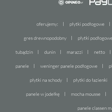
oferujemy:
płytki podłogowe
gres drewnopodobny
płytki podłogo
tubądzin
dunin
marazzi
netto
panele
weninger panele podłogowe
p
płytki na schody
płytki do łazienki
panele w jodełkę
mocha mousse
panele classen m