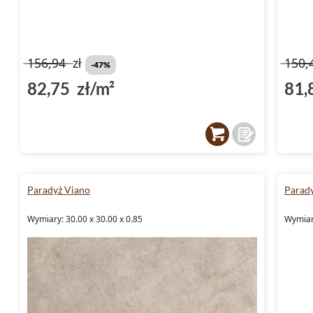
156,94
zł
150,
-47%
82,75 zł/m²
81,
Paradyż Viano
Parad
Wymiary: 30.00 x 30.00 x 0.85
Wymiary