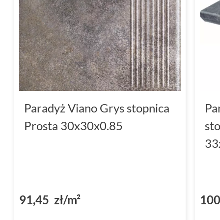
Paradyż Viano Grys stopnica
Pa
Prosta 30x30x0.85
st
33
91,45 zł/m²
100