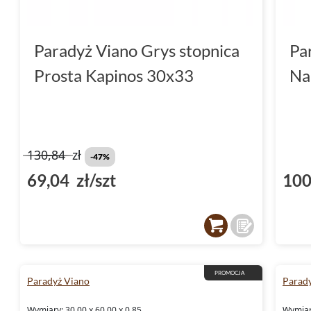
Paradyż Viano Grys stopnica
Pa
Prosta Kapinos 30x33
Na
130,84
zł
-47%
69,04 zł/szt
100
PROMOCJA
Paradyż Viano
Parad
Wymiary: 30.00 x 60.00 x 0.85
Wymiary