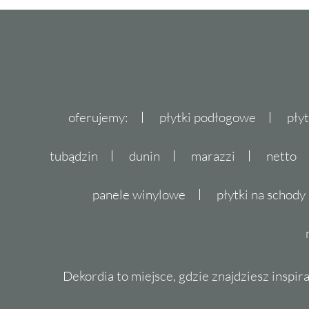
Fap
Flaviker
Fondovalle
Gayafores
Geotiles
Goetan
oferujemy:
płytki podłogowe
pły
Golden Tile
Grespania
tubądzin
dunin
marazzi
netto
Halcon
I.Tiles
panele winylowe
płytki na schody
Idea Ceramica
Import
Impronta
Indie
Dekordia to miejsce, gdzie znajdziesz inspira
Instal-Projekt