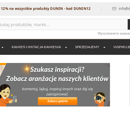
|
szystkie produkty DUNIN - kod DUNIN12
info@dekordia.pl
Wyszukiwanie zaaw
KAMIEŃ I IMITACJA KAMIENIA
SPRZEDAJEMY
INSPIRUJ