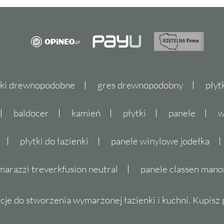
tki drewnopodobne
gres drewnopodobny
płyt
baldocer
kamień
płytki
panele
w
płytki do łazienki
panele winylowe jodełka
marazzi treverkfusion neutral
panele classen mano
cje do stworzenia wymarzonej łazienki i kuchni. Kupisz pł