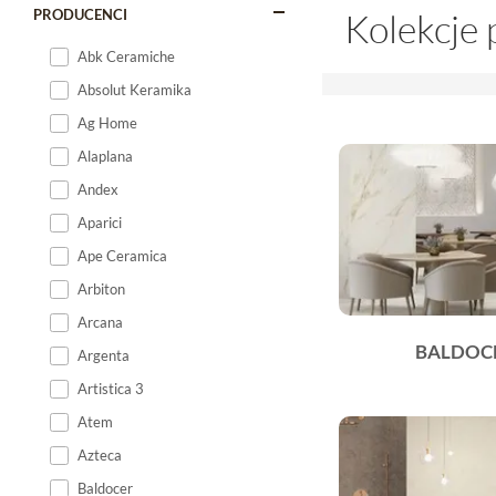
PRODUCENCI
Kolekcje 
Abk Ceramiche
Absolut Keramika
Ag Home
Alaplana
Andex
Aparici
Ape Ceramica
Arbiton
Arcana
BALDOC
Argenta
Artistica 3
Atem
Azteca
Baldocer