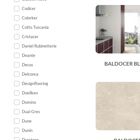
Codicer
Colorker
Cotto Tuscania
Cristacer
Daniel Rubinetterie
Deante
BALDOCER BL
Decus
Delconca
Designflooring
Doellken
Domino
Dual Gres
Dune
Dunin
Durstone