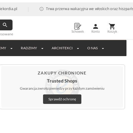
|
Trwa przerwa wakacyjna we włoskich oraz hiszpańskich fabryk
Schowek
Konto
Koszyk
ansowane
EMY
RADZIMY
ARCHITEKCI
O NAS
ZAKUPY CHRONIONE
Trusted Shops
Gwarancja zwrotu pieniędzy przy każdym zamówieniu
Sprawdź ochronę