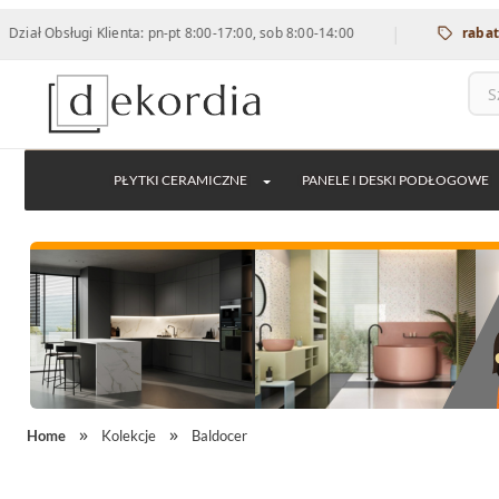
|
ugi Klienta: pn-pt 8:00-17:00, sob 8:00-14:00
rabat 12% na w
PŁYTKI CERAMICZNE
PANELE I DESKI PODŁOGOWE
Home
Kolekcje
Baldocer