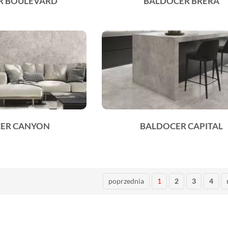
R BOULEVARD
BALDOCER BRERA
ER CANYON
BALDOCER CAPITAL
poprzednia
1
2
3
4