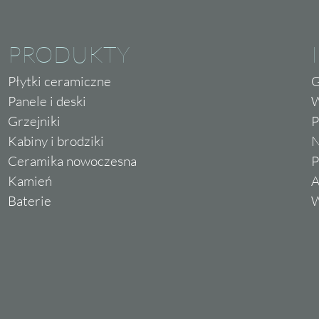
PRODUKTY
Płytki ceramiczne
G
Panele i deski
W
Grzejniki
P
Kabiny i brodziki
N
Ceramika nowoczesna
P
Kamień
A
Baterie
W