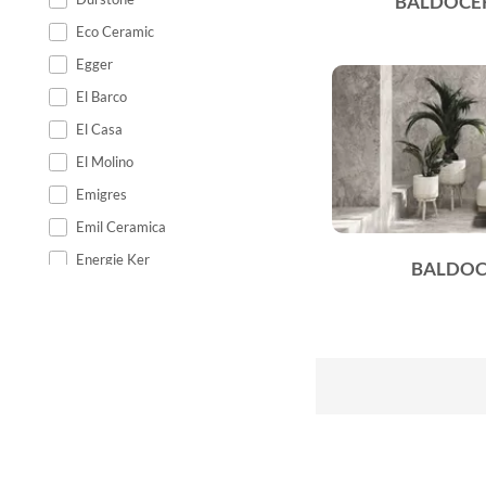
BALDOCE
Eco Ceramic
Egger
El Barco
El Casa
El Molino
Emigres
Emil Ceramica
Energie Ker
BALDOC
Epicentr
Equipe Ceramicas
Ermes Aurelia
Estudio
Fabresa
Fanal