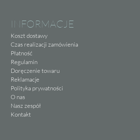
Invena
Ipc Ceramic
Italiane
INFORMACJE
Itt Ceramic
Koszt dostawy
Jawor-Parkiet
Czas realizacji zamówienia
Keramika Modus
Płatność
Kerasan
Regulamin
Keratile Ceramica
Doręczenie towaru
Keros Ceramika
Reklamacje
Korner
Polityka prywatności
Ktl Ceramica
O nas
La Fabbrica
Nasz zespół
Kontakt
La Fenice
Lagrus
Lamett Parquetvinyl