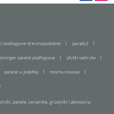
ki podłogowe drewnopodobne
paradyż
eninger panele podłogowe
płytki lastryko
panele w jodełkę
mocha mousse
r
ytki, panele, ceramikę, grzejniki i akcesoria.