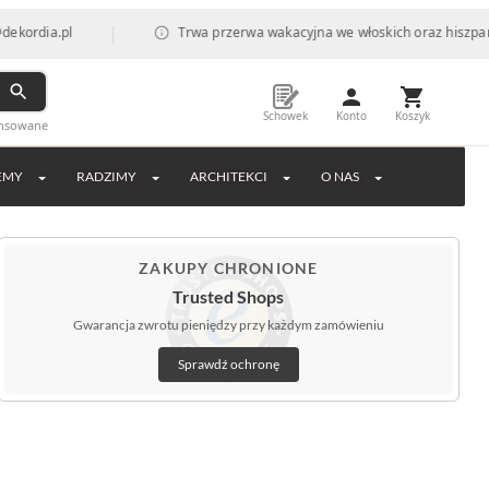
|
pl
Trwa przerwa wakacyjna we włoskich oraz hiszpańskich fab
Schowek
Konto
Koszyk
ansowane
EMY
RADZIMY
ARCHITEKCI
O NAS
ZAKUPY CHRONIONE
Trusted Shops
Gwarancja zwrotu pieniędzy przy każdym zamówieniu
Sprawdź ochronę