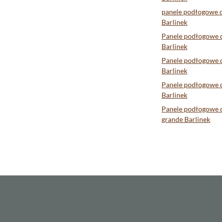
Invena
panele podłogowe 
Ipc Ceramic
Barlinek
Italiane
Panele podłogowe 
Itt Ceramic
Barlinek
Panele podłogowe d
Jawor-Parkiet
Barlinek
Keramika Modus
Panele podłogowe 
Kerasan
Barlinek
Keratile Ceramica
Panele podłogowe 
grande Barlinek
Keros Ceramika
Korner
Ktl Ceramica
La Fabbrica
La Fenice
Lagrus
Lamett Parquetvinyl