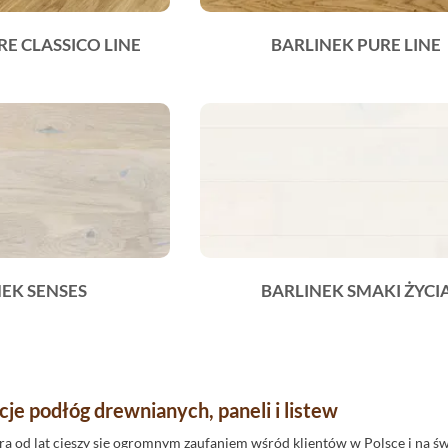
RE CLASSICO LINE
BARLINEK PURE LINE
EK SENSES
BARLINEK SMAKI ŻYCI
kcje podłóg drewnianych, paneli i listew
ra od lat cieszy się ogromnym zaufaniem wśród klientów w Polsce i na świe