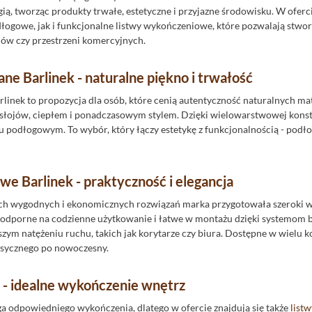
ą, tworząc produkty trwałe, estetyczne i przyjazne środowisku. W oferc
łogowe, jak i funkcjonalne listwy wykończeniowe, które pozwalają stwor
mów czy przestrzeni komercyjnych.
ne Barlinek - naturalne piękno i trwałość
linek to propozycja dla osób, które cenią autentyczność naturalnych m
słojów, ciepłem i ponadczasowym stylem. Dzięki wielowarstwowej konstr
 podłogowym. To wybór, który łączy estetykę z funkcjonalnością - podłog
e Barlinek - praktyczność i elegancja
ch wygodnych i ekonomicznych rozwiązań marka przygotowała szeroki wy
 odporne na codzienne użytkowanie i łatwe w montażu dzięki systemom be
szym natężeniu ruchu, takich jak korytarze czy biura. Dostępne w wielu 
klasycznego po nowoczesny.
k - idealne wykończenie wnętrz
 odpowiedniego wykończenia, dlatego w ofercie znajdują się także
listw