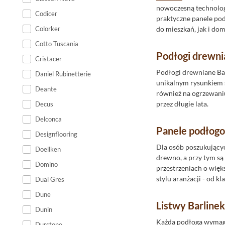
nowoczesną technologi
Codicer
praktyczne panele pod
Colorker
do mieszkań, jak i do
Cotto Tuscania
Podłogi drewnia
Cristacer
Podłogi drewniane Bar
Daniel Rubinetterie
unikalnym rysunkiem 
Deante
również na ogrzewaniu
przez długie lata.
Decus
Delconca
Panele podłogow
Designflooring
Dla osób poszukujący
Doellken
drewno, a przy tym są
Domino
przestrzeniach o więk
stylu aranżacji - od 
Dual Gres
Dune
Listwy Barline
Dunin
Każda podłoga wymaga
Durstone