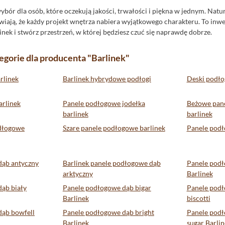
wybór dla osób, które oczekują jakości, trwałości i piękna w jednym. Na
wiają, że każdy projekt wnętrza nabiera wyjątkowego charakteru. To inwest
nek i stwórz przestrzeń, w której będziesz czuć się naprawdę dobrze.
egorie dla producenta "Barlinek"
rlinek
Barlinek hybrydowe podłogi
Deski podło
arlinek
Panele podłogowe jodełka
Beżowe pan
barlinek
barlinek
dłogowe
Szare panele podłogowe barlinek
Panele podł
dąb antyczny
Barlinek panele podłogowe dąb
Panele podł
arktyczny
Barlinek
ąb biały
Panele podłogowe dąb bigar
Panele podł
Barlinek
biscotti
dąb bowfell
Panele podłogowe dąb bright
Panele pod
Barlinek
sugar Barlin