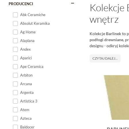
PRODUCENCI
Kolekcje 
Abk Ceramiche
wnętrz
Absolut Keramika
Ag Home
Kolekcje
Barlinek
to p
podłogi drewniane
, p
Alaplana
designu - odkryj kole
Andex
Aparici
CZYTAJ DALEJ...
Ape Ceramica
Arbiton
Arcana
Argenta
Artistica 3
Atem
Azteca
Baldocer