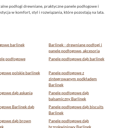
turalne podłogi drewniane, praktyczne panele podłogowe i
ycja w komfort, styl i rozwiązania, które pozostają na lata.
gowe barlinek
Barlinek - drewniane podłogi i
panele podłogowe, akcesoria
ele podłogowe
Panele podłogowe dąb barlinek
ogowe polskie barlinek
Panele podłogowe z
zintegrowanym podkładem
Barlinek
ogowe dąb askania
Panele podłogowe dąb
balsamiczny Barlinek
ogowe Barlinek dąb
Panele podłogowe dąb biscuits
Barlinek
łogowe dąb brown
Panele podłogowe dąb
ek
brzoskwiniowy Barlinek