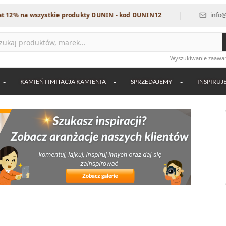
|
a wszystkie produkty DUNIN - kod DUNIN12
info@dekordia.
Wyszukiwanie zaaw
KAMIEŃ I IMITACJA KAMIENIA
SPRZEDAJEMY
INSPIRUJ