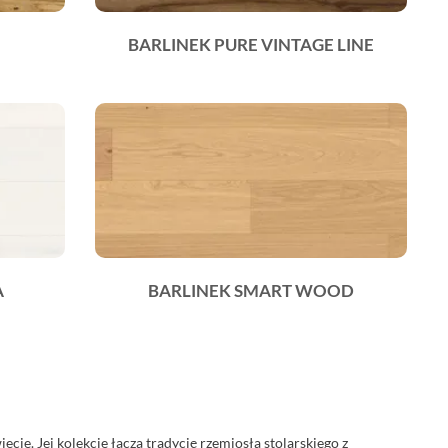
BARLINEK PURE VINTAGE LINE
A
BARLINEK SMART WOOD
cie. Jej kolekcje łączą tradycję rzemiosła stolarskiego z