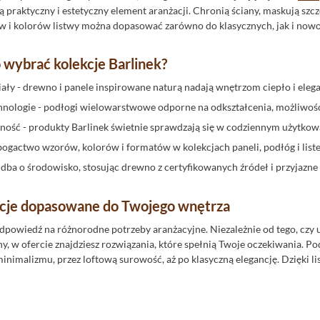
praktyczny i estetyczny element aranżacji. Chronią ściany, maskują szcz
ów i kolorów listwy można dopasować zarówno do klasycznych, jak i now
 wybrać kolekcje Barlinek?
ały - drewno i panele inspirowane naturą nadają wnętrzom ciepło i elega
nologie - podłogi wielowarstwowe odporne na odkształcenia, możliwo
ność - produkty Barlinek świetnie sprawdzają się w codziennym użytkow
 bogactwo wzorów, kolorów i formatów w kolekcjach paneli, podłóg i list
 dba o środowisko, stosując drewno z certyfikowanych źródeł i przyjazne
ekcje dopasowane do Twojego wnętrza
odpowiedź na różnorodne potrzeby aranżacyjne. Niezależnie od tego, czy
, w ofercie znajdziesz rozwiązania, które spełnią Twoje oczekiwania. Pod
nimalizmu, przez loftową surowość, aż po klasyczną elegancję. Dzięki