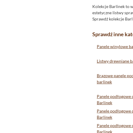
Fap
Kolekcje Barlinek to 
Flaviker
estetyczne listwy spra
Fondovalle
Sprawdź kolekcje Barli
Gayafores
Sprawdź inne kat
Geotiles
Goetan
Panele winylowe ba
Golden Tile
Listwy drewniane b
Grespania
Halcon
Brązowe panele po
I.Tiles
barlinek
Idea Ceramica
Panele podłogowe 
Import
Barlinek
Impronta
Panele podłogowe d
Indie
Barlinek
Instal-Projekt
Panele podłogowe 
Barlinek