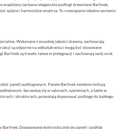
ie znajdziesz zarówno eleganckie podłogi drewniane Barlinek,
zyć spójne i harmonijne wnętrza. To rozwiązania idealne zarówno
ateriałów. Wykonane z wysokiej jakości drewna, zachwycają
ukcji są odporne na odkształcenia i mogą być stosowane
i Barlinek są trwałe, łatwe w pielęgnacji i zachowują swój urok
bór paneli podłogowych. Panele Barlinek świetnie imitują
zklejowym. Sprawdzą się w salonach, sypialniach, a także w
kolorach i strukturach, pozwalają dopasować podłogę do każdego
y Barlinek
. Dopasowane kolorystycznie do paneli i podłóg