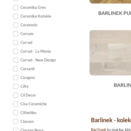
Ceramika Gres
BARLINEK PU
Ceramika Końskie
Ceramstic
Cercom
Cerrad
Cerrad - La Mania
Cerrad - New Design
Cersanit
Cicogres
BARLIN
Cifre
Cil Decor
Cisa Ceramiche
Cithetiles
Barlinek - kole
Classen
Barlinek
to marka, któ
Classen Nuva