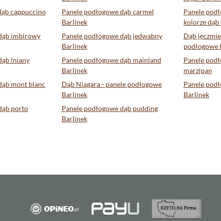
dąb cappuccino
Panele podłogowe dąb carmel
Panele podł
Barlinek
kolorze dą
dąb imbirowy
Panele podłogowe dąb jedwabny
Dąb jęczmie
Barlinek
podłogowe B
ąb lniany
Panele podłogowe dąb mainland
Panele podł
Barlinek
marzipan
dąb mont blanc
Dąb Niagara - panele podłogowe
Panele pod
Barlinek
Barlinek
dąb porto
Panele podłogowe dąb pudding
Barlinek