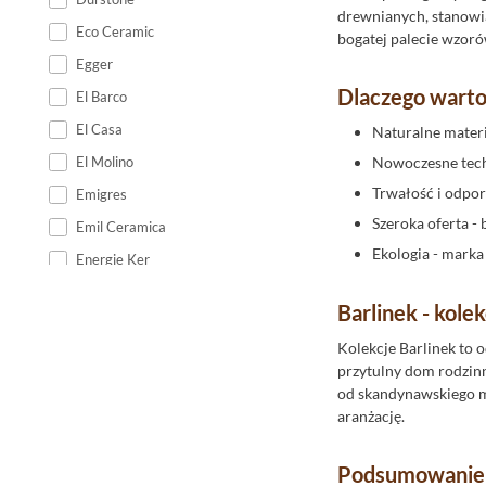
drewnianych, stanowią 
Eco Ceramic
bogatej palecie wzor
Egger
Dlaczego warto
El Barco
El Casa
Naturalne materi
El Molino
Nowoczesne tech
Trwałość i odpor
Emigres
Szeroka oferta -
Emil Ceramica
Ekologia - marka
Energie Ker
Epicentr
Barlinek - kol
Equipe Ceramicas
Kolekcje Barlinek to 
Ermes Aurelia
przytulny dom rodzinny
Estudio
od skandynawskiego mi
aranżację.
Fabresa
Fanal
Podsumowanie