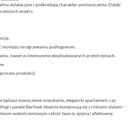
eliny dylatacyjne i podkreślają charakter pomieszczenia. Dzięki
oczesnych wnętrz.
ncję.
ść montażu na ogrzewaniu podłogowym.
aniu, nawet w intensywnie eksploatowanych przestrzeniach.
ew.
 procesy produkcji.
 urządzasz nowoczesne mieszkanie, elegancki apartament, czy
łogi i panele Barlinek idealnie komponują się z różnymi stylami -
 listwom wykończeniowym całość tworzy spójną i efektowną