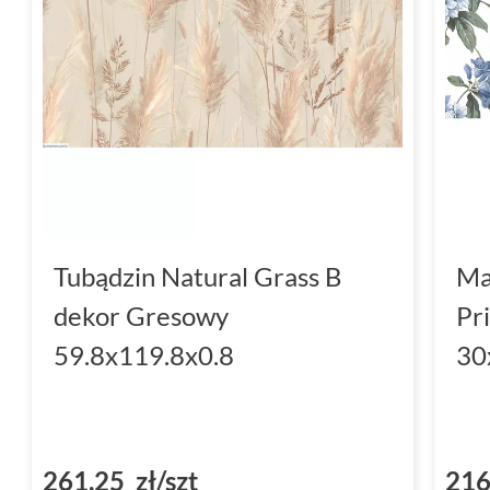
Tubądzin Natural Grass B
Ma
dekor Gresowy
Pr
59.8x119.8x0.8
30
261,25 zł/szt
216