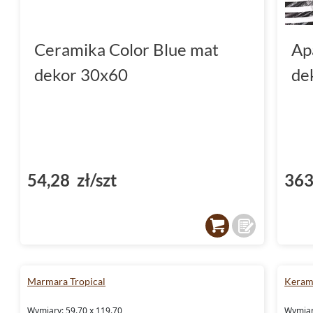
Ceramika Color Blue mat
Ap
dekor 30x60
de
54,28 zł/szt
363
Marmara Tropical
Keram
Wymiary: 59.70 x 119.70
Wymiary