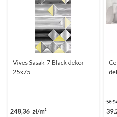
Vives Sasak-7 Black dekor
Ce
25x75
de
56,9
248,36 zł/m²
39,