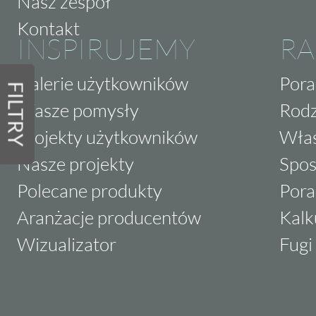
Nasz zespół
Kontakt
INSPIRUJEMY
RA
Galerie użytkowników
Pora
FILTRY
Wasze pomysły
Rodz
Projekty użytkowników
Właś
Nasze projekty
Spos
Polecane produkty
Pora
Aranżacje producentów
Kalk
Wizualizator
Fugi 