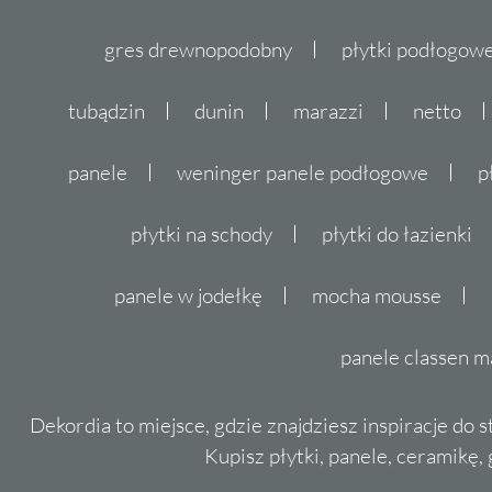
gres drewnopodobny
płytki podłogo
tubądzin
dunin
marazzi
netto
panele
weninger panele podłogowe
p
płytki na schody
płytki do łazienki
panele w jodełkę
mocha mousse
panele classen m
Dekordia to miejsce, gdzie znajdziesz inspiracje do 
Kupisz płytki, panele, ceramikę, g