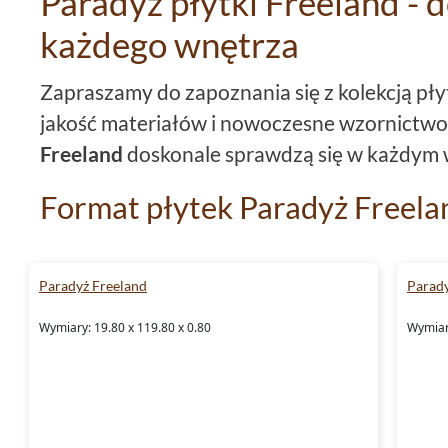
Paradyż płytki Freeland - 
każdego wnętrza
Zapraszamy do zapoznania się z kolekcją pł
jakość materiałów i nowoczesne wzornictwo 
Freeland
doskonale sprawdzą się w każdym 
Format płytek Paradyż Freela
W kolekcji
Paradyż Freeland
znajdziemy
płyt
9,8x59,8 doskonale sprawdzą się w małych p
Paradyż Freeland
Parady
ich przestrzeń. Natomiast płytki 19,8x119,8 
Wymiary: 19.80 x 119.80 x 0.80
Wymiary
przestronnych wnętrz, które podkreślą ich c
Mrozoodporność i rektyfikacj
Freeland