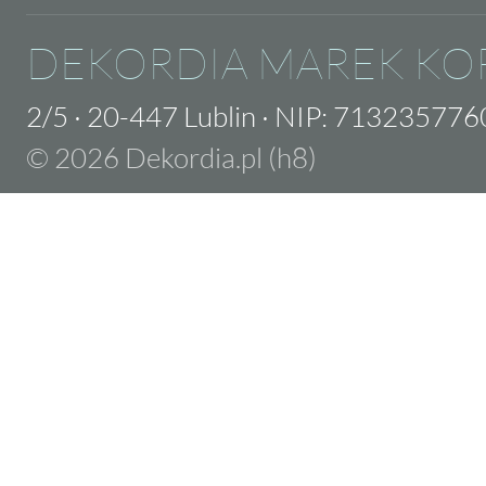
DEKORDIA MAREK KO
2/5
·
20-447 Lublin
·
NIP: 713235776
© 2026 Dekordia.pl (h8)