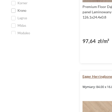
Dąb Porto Grande
Korner
Premium Floor Dą
Dąb Pudding
Krono
panel Laminowany
Dąb Salt
126.1x24.4x0.8
Lagrus
Dąb Serene
Midas
Dąb Tender
Moduleo
Dąb Toffee
97,64 zł/m²
Multicontract
Dąb Touch
Panele ścienne. podłogowe.
Dąb Trivor
deski Lamett Parquetvinyl
Dąb Złoty
Premium Floor
Szary
Quickstep
Egger Herringbon
Stegu
Tarkett
Wymiary: 84.00 x 16.
Ter Hurne
Villerock
Vincore