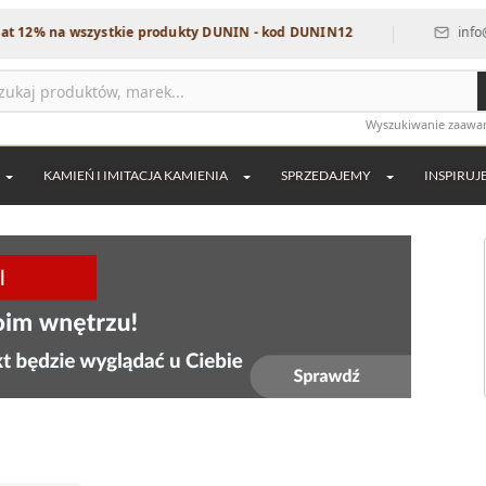
|
wszystkie produkty DUNIN - kod DUNIN12
info@dekordia.pl
Wyszukiwanie zaaw
KAMIEŃ I IMITACJA KAMIENIA
SPRZEDAJEMY
INSPIRUJ