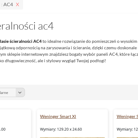
 :
AC4
eralności ac4
lasie ścieralności AC4
to idealne rozwiązanie do pomieszczeń o wysokim na
jątkową odpornością na zarysowania i ścieranie, dzięki czemu doskonale
m sklepie internetowym znajdziesz bogaty wybór paneli AC4, które łącz
lko długowieczność, ale i stylowy wygląd Twojej podłogi!
Weninger Smart Xl
Weninger 
8.00
Wymiary: 129.20 x 24.60
Wymiary: 12