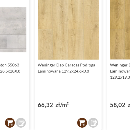
Beton 55063
Weninger Dąb Caracas Podłoga
Weninger 
128.5x28X.8
Laminowana 129.2x24.6x0.8
Laminowa
129.2x19.3
66,32 zł/m²
58,02 z