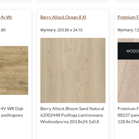
 4v Wr
Berry Allock Ocean 8 Xl
Premium F
5.80
Wymiary: 203.80 x 24.10
Wymiary: 12
e 4V WR Dąb
Berry Allock Bloom Sand Natural
Premium F
l podłogowy
62002448 Podłoga Laminowana
88237 pan
Wodoodporna 203.8x24.1x0.8
128.8x19x