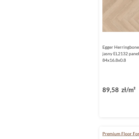
Vinyltechlab
Weninger
Wineo
Egger Herringbone
jasny EL2132 pane
84x16.8x0.8
89,58 zł/m²
Premium Floor Fo