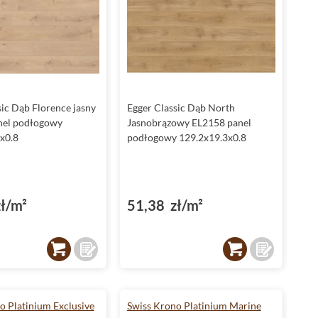
sic Dąb Florence jasny
Egger Classic Dąb North
nel podłogowy
Jasnobrązowy EL2158 panel
x0.8
podłogowy 129.2x19.3x0.8
ł/m²
51,38 zł/m²
o Platinium Exclusive
Swiss Krono Platinium Marine