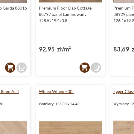
b Garda 88016
Premium Floor Dąb Cottage
Premium F
88797 panel Laminowany
88929 pan
128.5x19.4x0.8
126.1x19.2
92,95 zł/m²
83,69 z
e 8mm Ac4
Wineo Wineo 500l
Egger Cla
80
Wymiary: 138.00 x 24.40
Wymiary: 12