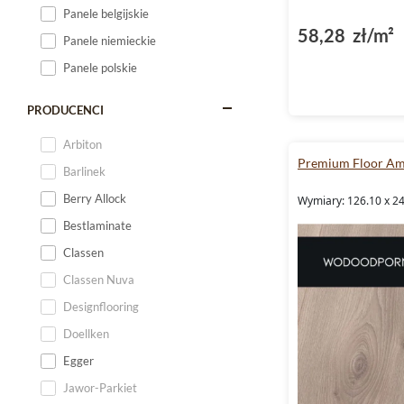
Dąb Carmel
Panele belgijskie
Dąb Cynamonowy
58,28 zł/m²
Panele niemieckie
Dąb Gentle
Panele polskie
Dąb Imbirowy
Dąb Jedwabny
PRODUCENCI
Dąb Jęczmienny
Arbiton
Premium Floor Am
Dąb Kawowy
Barlinek
Dąb Lniany
Berry Allock
Wymiary: 126.10 x 2
Dąb Mainland
Bestlaminate
Dąb Marzipan
Classen
Dąb Migdałowy
Classen Nuva
Dąb Mont Blanc
Designflooring
Dąb Niagara
Doellken
Dąb Perłowy
Egger
Dąb Piaskowy
Jawor-Parkiet