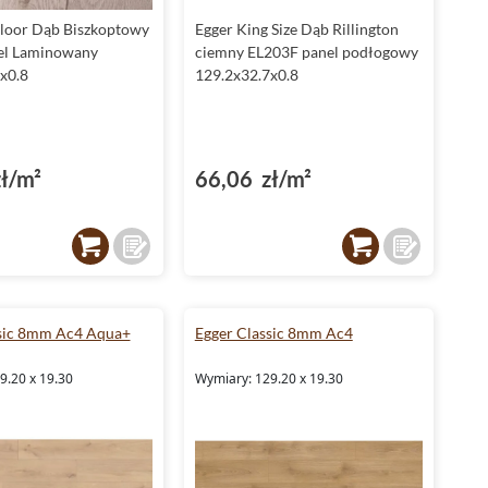
loor Dąb Biszkoptowy
Egger King Size Dąb Rillington
el Laminowany
ciemny EL203F panel podłogowy
x0.8
129.2x32.7x0.8
ł/m²
66,06 zł/m²
ssic 8mm Ac4 Aqua+
Egger Classic 8mm Ac4
9.20 x 19.30
Wymiary: 129.20 x 19.30