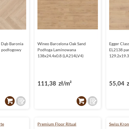
 Dąb Baronia
Wineo Barcelona Oak Sand
Egger Clas
l podłogowy
Podłoga Laminowana
EL2138 pa
138x24.4x0.8 (LA214LV4)
129.2x19.3
111,38 zł/m²
55,04 z
rte
Premium Floor Ritual
Swiss Kron