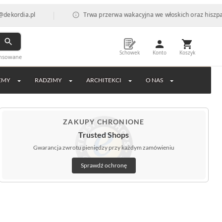
|
Trwa przerwa wakacyjna we włoskich oraz hiszpańskich fabr
Schowek
Konto
Koszyk
ansowane
EMY
RADZIMY
ARCHITEKCI
O NAS
ZAKUPY CHRONIONE
Trusted Shops
Gwarancja zwrotu pieniędzy przy każdym zamówieniu
Sprawdź ochronę