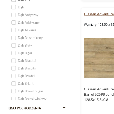
Dąb
Classen Adventure
Dąb Antyczny
Dąb Arktyczny
Wymiary: 128.50 x 1
Dąb Askania
Dąb Balsamiczny
Dąb Biały
Dąb Bigar
Dąb Biscotti
Dąb Biscuits
Dąb Bowfell
Dąb Bright
Classen Adventur
Dąb Brown Sugar
Barrel 62598 pane
Dąb Brzoskwiniowy
128.5x15.8x0.8
Dąb Cappuccino
KRAJ POCHODZENIA