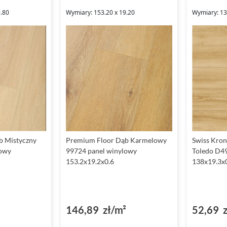
9.80
Wymiary: 153.20 x 19.20
Wymiary: 13
b Mistyczny
Premium Floor Dąb Karmelowy
Swiss Kron
lowy
99724 panel winylowy
Toledo D4
153.2x19.2x0.6
138x19.3x
²
146,89 zł/m²
52,69 z