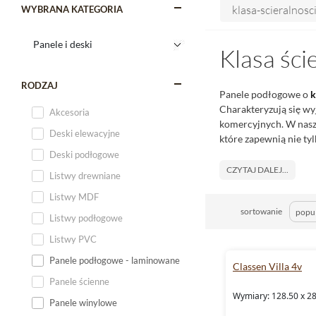
klasa-scieralnosci
WYBRANA KATEGORIA
Klasa ści
RODZAJ
Panele podłogowe o
k
Charakteryzują się wy
Akcesoria
komercyjnych. W naszy
Deski elewacyjne
które zapewnią nie ty
Deski podłogowe
CZYTAJ DALEJ...
Listwy drewniane
Listwy MDF
sortowanie
Listwy podłogowe
Listwy PVC
Panele podłogowe - laminowane
Classen Villa 4v
Panele ścienne
Wymiary: 128.50 x 2
Panele winylowe