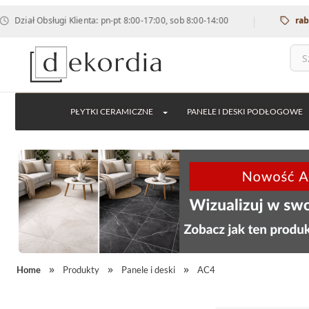
|
ługi Klienta: pn-pt 8:00-17:00, sob 8:00-14:00
rabat 12% na 
PŁYTKI CERAMICZNE
PANELE I DESKI PODŁOGOWE
Home
Produkty
Panele i deski
AC4