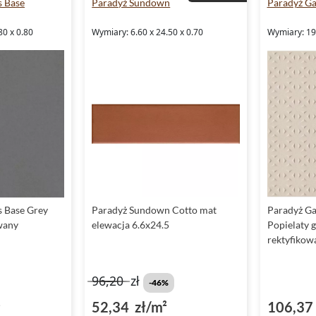
s Base
Paradyż Sundown
Paradyż G
80 x 0.80
Wymiary: 6.60 x 24.50 x 0.70
Wymiary: 19.
s Base Grey
Paradyż Sundown Cotto mat
Paradyż G
wany
elewacja 6.6x24.5
Popielaty g
rektyfikow
96,20
zł
-46%
²
52,34 zł/m²
106,37 