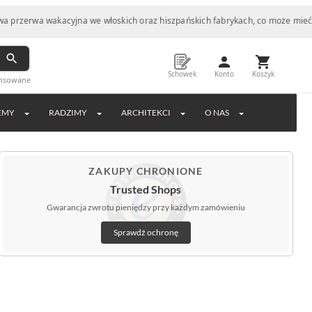
 wakacyjna we włoskich oraz hiszpańskich fabrykach, co może mieć wpływ na 
Schowek
Konto
Koszyk
ansowane
EMY
RADZIMY
ARCHITEKCI
O NAS
ZAKUPY CHRONIONE
Trusted Shops
Gwarancja zwrotu pieniędzy przy każdym zamówieniu
Sprawdź ochronę