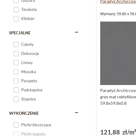
Glazura
Paradyż Archicros
Terakota
Wymiary: 59.80 x 59.
Klinkier
SPECJALNE
Cokoły
Dekoracje
Listwy
Mozaika
Parapety
Podstopnice
Paradyż Archicros
gres mat rektyfiko
Stopnice
59.8x59.8x0.8
WYKOŃCZENIE
Płytki błyszczące
121,88 zł/m
Płytki lappato