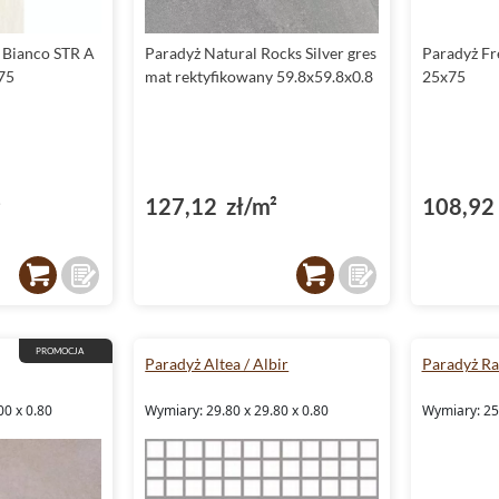
 Bianco STR A
Paradyż Natural Rocks Silver gres
Paradyż Fr
75
mat rektyfikowany 59.8x59.8x0.8
25x75
²
127,12 zł/m²
108,92 
PROMOCJA
Paradyż Altea / Albir
Paradyż Ra
00 x 0.80
Wymiary: 29.80 x 29.80 x 0.80
Wymiary: 25.