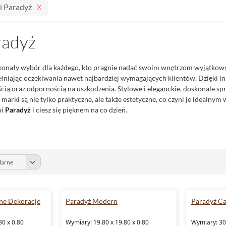
i Paradyż
radyż
konały wybór dla każdego, kto pragnie nadać swoim wnętrzom wyjątkowy 
ełniając oczekiwania nawet najbardziej wymagających klientów. Dzięki
ścią oraz odpornością na uszkodzenia. Stylowe i eleganckie, doskonale s
 marki są nie tylko praktyczne, ale także estetyczne, co czyni je ideal
mi
Paradyż
i ciesz się pięknem na co dzień.
ne Dekoracje
Paradyż Modern
Paradyż C
80 x 0.80
Wymiary: 19.80 x 19.80 x 0.80
Wymiary: 30.