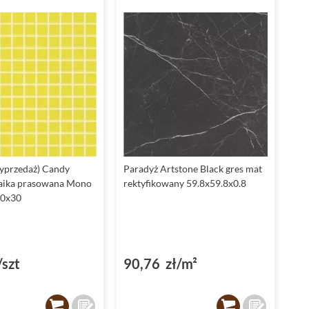
yprzedaż) Candy
Paradyż Artstone Black gres mat
zaika prasowana Mono
rektyfikowany 59.8x59.8x0.8
30x30
/szt
90,76 zł/m²