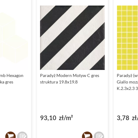
omb Hexagon
Paradyż Modern Motyw C gres
Paradyż (w
ka gres
struktura 19.8x19.8
Giallo mo
K.2.3x2.3 
93,10 zł/m²
3,78 zł