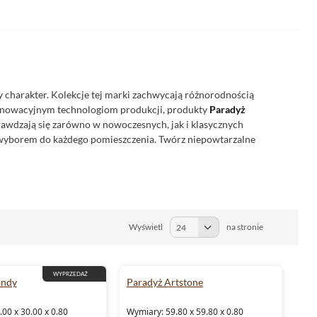
charakter. Kolekcje tej marki zachwycają różnorodnością
 innowacyjnym technologiom produkcji, produkty
Paradyż
prawdzają się zarówno w nowoczesnych, jak i klasycznych
nym wyborem do każdego pomieszczenia. Twórz niepowtarzalne
Wyświetl
na stronie
WYPRZEDAŻ
andy
Paradyż Artstone
00 x 30.00 x 0.80
Wymiary: 59.80 x 59.80 x 0.80