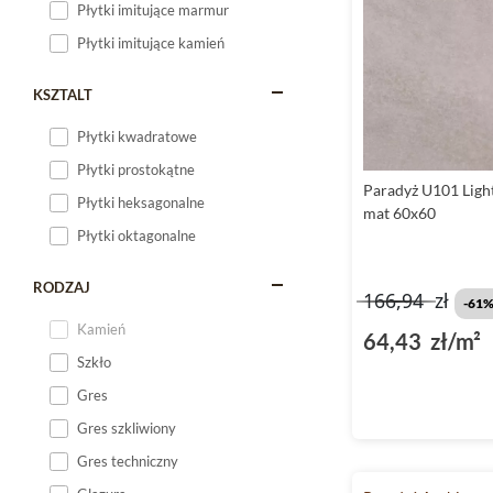
Płytki imitujące marmur
Płytki imitujące kamień
KSZTALT
Płytki kwadratowe
Płytki prostokątne
Paradyż U101 Light
Płytki heksagonalne
mat 60x60
Płytki oktagonalne
RODZAJ
166,94
zł
-61
Kamień
64,43 zł/m²
Szkło
Gres
Gres szkliwiony
Gres techniczny