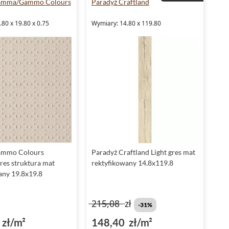
amma/Gammo Colours
Paradyż Craftland
80 x 19.80 x 0.75
Wymiary: 14.80 x 119.80
ammo Colours
Paradyż Craftland Light gres mat
res struktura mat
rektyfikowany 14.8x119.8
any 19.8x19.8
215,08
zł
-31%
zł/m²
148,40 zł/m²