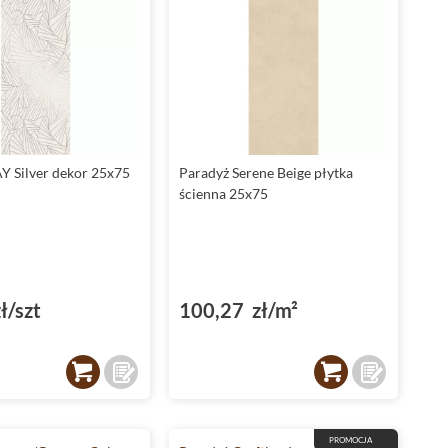
Y Silver dekor 25x75
Paradyż Serene Beige płytka
ścienna 25x75
ł/szt
100,27 zł/m²
PROMOCJA