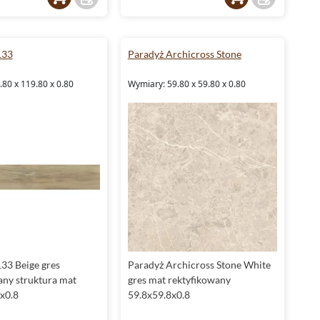
133
Paradyż Archicross Stone
80 x 119.80 x 0.80
Wymiary: 59.80 x 59.80 x 0.80
33 Beige gres
Paradyż Archicross Stone White
any struktura mat
gres mat rektyfikowany
x0.8
59.8x59.8x0.8