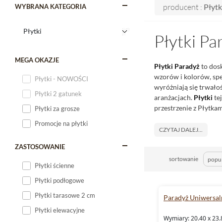
producent :
Płytk
WYBRANA KATEGORIA
Płytki Pa
MEGA OKAZJE
Płytki Paradyż
to dos
wzorów i kolorów, sp
Płytki - NOWOŚCI
wyróżniają się trwało
Płytki 2 gatunek
aranżacjach.
Płytki
tej
przestrzenie z Płytka
Płytki za grosze
Promocje na płytki
CZYTAJ DALEJ...
ZASTOSOWANIE
sortowanie
Płytki ścienne
Płytki podłogowe
Płytki tarasowe 2 cm
Paradyż Uniwersal
Płytki elewacyjne
Wymiary: 20.40 x 23.