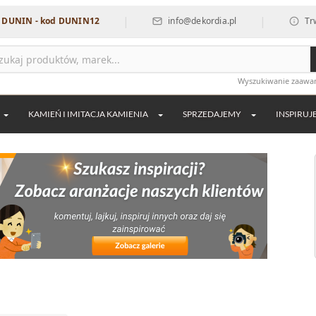
|
|
 kod DUNIN12
info@dekordia.pl
Trwa przerwa
Wyszukiwanie zaaw
KAMIEŃ I IMITACJA KAMIENIA
SPRZEDAJEMY
INSPIRUJ