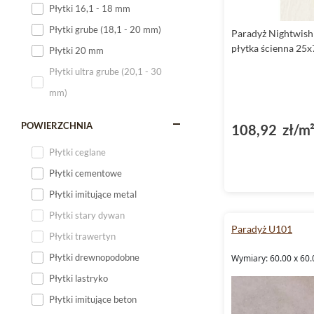
Płytki 16,1 - 18 mm
Płytki 120x60
Płytki grube (18,1 - 20 mm)
Paradyż Nightwish
Płytki 75x75
płytka ścienna 25x
Płytki 20 mm
Płytki 80x80
Płytki ultra grube (20,1 - 30
Płytki 90x90
mm)
Płytki 120x120
Płytki małe
POWIERZCHNIA
108,92 zł/m
Płytki duże
Płytki ceglane
Płytki wielkoformatowe
Płytki cementowe
Płytki imitujące metal
Płytki stary dywan
Paradyż U101
Płytki trawertyn
Płytki drewnopodobne
Wymiary: 60.00 x 60.
Płytki lastryko
Płytki imitujące beton