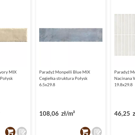
Ivory MIX
Paradyż Monpelli Blue MIX
Paradyż Mo
 Połysk
Cegiełka struktura Połysk
Nacinana 
6.5x29.8
19.8x29.8
²
108,06 zł/m²
46,25 z