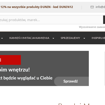
|
szystkie produkty DUNIN - kod DUNIN12
info@dekordia.pl
Wyszukiwanie zaaw
KAMIEŃ I IMITACJA KAMIENIA
SPRZEDAJEMY
INSPIRUJ