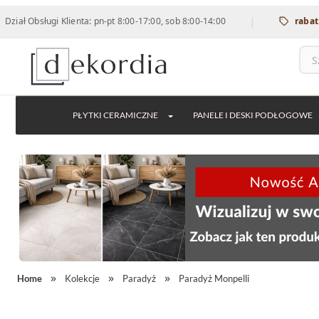
|
ługi Klienta: pn-pt 8:00-17:00, sob 8:00-14:00
rabat 12% na w
PŁYTKI CERAMICZNE
PANELE I DESKI PODŁOGOWE
Home
Kolekcje
Paradyż
Paradyż Monpelli