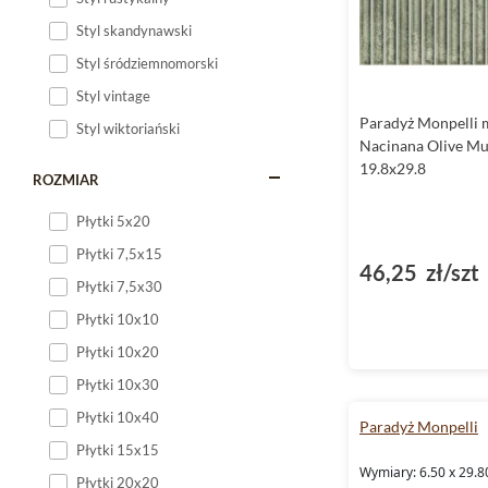
Styl skandynawski
Styl śródziemnomorski
Styl vintage
Paradyż Monpelli 
Styl wiktoriański
Nacinana Olive M
19.8x29.8
ROZMIAR
Płytki 5x20
Płytki 7,5x15
46,25 zł/szt
Płytki 7,5x30
Płytki 10x10
Płytki 10x20
Płytki 10x30
Płytki 10x40
Paradyż Monpelli
Płytki 15x15
Wymiary: 6.50 x 29.8
Płytki 20x20