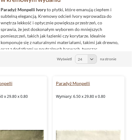
Paradyż Monpelli Ivory
to płytki, które emanują ciepłem i
subtelną elegancją. Kremowy odcień Ivory wprowadza do
wnętrza lekkość i optycznie powiększa przestrzeń, co
sprawia, że jest doskonałym wyborem do mniejszych
pomieszczeń, takich jak łazienki czy korytarze. Idealnie
komponuje się z naturalnymi materiałami, takimi jak drewno,
oraz z dodatkami w neutralnych barwach, tworząc
harmonijną całość.
Wyświetl
na stronie
Możesz wykorzystać
Paradyż Monpelli Ivory
jako bazę dla
stonowanych, minimalistycznych aranżacji, lub zestawić je z
bardziej wyrazistymi kolorami, aby dodać wnętrzu głębi.
npelli
Paradyż Monpelli
Niezależnie od koncepcji, ten odcień beżu sprawi, że Twoje
wnętrza będą wyglądać świeżo i elegancko przez lata.
0 x 29.80 x 0.80
Wymiary: 6.50 x 29.80 x 0.80
Paradyż Monpelli Ash: chłodna szarość pełna
nowoczesności
Dla miłośników nowoczesnych, chłodnych wnętrz,
Paradyż
Monpelli Ash
to wybór, który nie zawiedzie. Te płytki w
odcieniu szarości wprowadzają do pomieszczenia