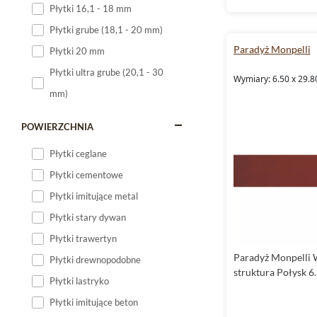
Płytki 16,1 - 18 mm
Płytki 120x60
Płytki grube (18,1 - 20 mm)
Płytki 75x75
Paradyż Monpelli
Płytki 20 mm
Płytki 80x80
Płytki ultra grube (20,1 - 30
Wymiary: 6.50 x 29.8
Płytki 90x90
mm)
Płytki 120x120
Płytki małe
POWIERZCHNIA
Płytki duże
Płytki ceglane
Płytki wielkoformatowe
Płytki cementowe
Płytki imitujące metal
Płytki stary dywan
Płytki trawertyn
Paradyż Monpelli 
Płytki drewnopodobne
struktura Połysk 6
Płytki lastryko
Płytki imitujące beton