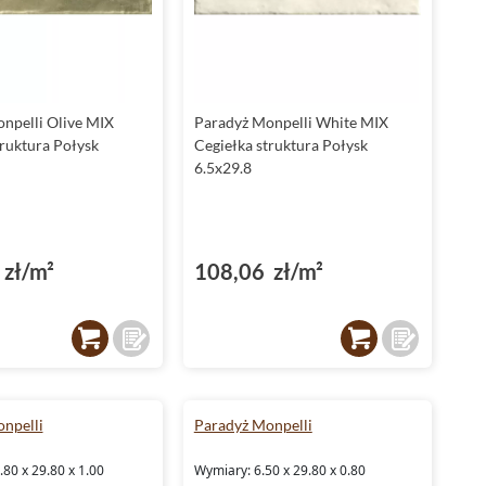
industrialny charakter, idealnie komponując się z
metalowymi i betonowymi elementami. Ash to doskonałe tło
dla surowych, loftowych aranżacji, które zyskują dzięki
niemu elegancki, a zarazem nieco surowy wygląd.
Szarość to niezwykle uniwersalny kolor, który daje
npelli Olive MIX
Paradyż Monpelli White MIX
nieograniczone możliwości aranżacyjne. Możesz wykorzystać
truktura Połysk
Cegiełka struktura Połysk
płytki Monpelli Ash na dużych powierzchniach, takich jak
6.5x29.8
ściany czy
podłogi
, albo łączyć je z cieplejszymi elementami,
aby złamać chłodną tonację i dodać wnętrzu przytulności.
Paradyż Monpelli White: czystość i
zł/m²
108,06 zł/m²
minimalizm
Paradyż Monpelli White
to płytki, które odzwierciedlają
esencję minimalizmu i świeżości. Biel nigdy nie wychodzi z
mody, a te płytki pozwolą Ci stworzyć wnętrza, które są jasne,
przestronne i eleganckie. Monpelli White to świetna
propozycja do nowoczesnych
kuchni
i
łazienek
, gdzie światło
npelli
Paradyż Monpelli
gra kluczową rolę, a czysta, biała powierzchnia wspaniale je
odbija.
80 x 29.80 x 1.00
Wymiary: 6.50 x 29.80 x 0.80