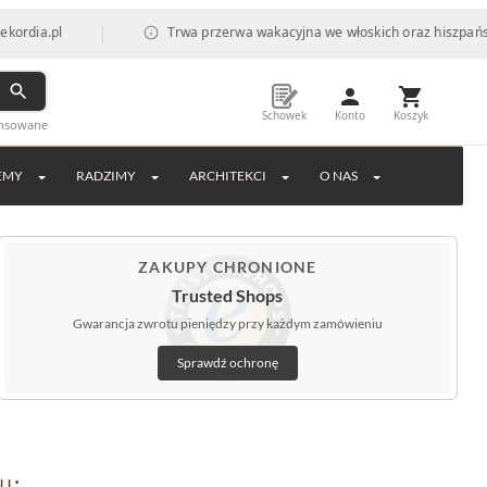
|
Trwa przerwa wakacyjna we włoskich oraz hiszpańskich fabry
Schowek
Konto
Koszyk
ansowane
EMY
RADZIMY
ARCHITEKCI
O NAS
ZAKUPY CHRONIONE
Trusted Shops
Gwarancja zwrotu pieniędzy przy każdym zamówieniu
Sprawdź ochronę