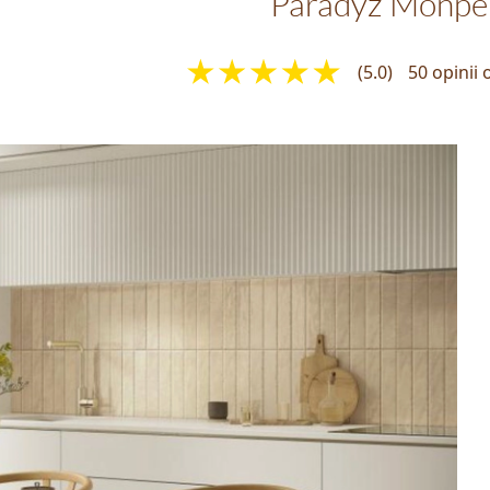
Paradyż Monpel
(5.0)
50 opinii