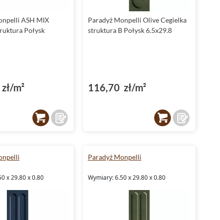
rozwiązań. Niezależnie od tego, czy wybierzesz Ivory, Ash,
Olive czy Emerald, masz pewność, że Twoje wnętrza będą
onpelli ASH MIX
Paradyż Monpelli Olive Cegielka
pełne charakteru i ponadczasowej elegancji.
truktura Połysk
struktura B Połysk 6.5x29.8
zł/m²
116,70 zł/m²
npelli
Paradyż Monpelli
0 x 29.80 x 0.80
Wymiary: 6.50 x 29.80 x 0.80