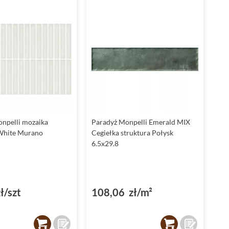
Połącz
białe płytki
z drewnianymi akcentami lub czarnymi
dodatkami, aby stworzyć kontrastowe, stylowe wnętrze.
Dzięki swojej prostocie,
Paradyż Monpelli White
jest
również idealnym tłem dla kolorowych mozaik czy
wyrazistych dekoracji.
Paradyż Monpelli Mozaika: detal, który robi
różnicę
Nic tak nie ożywia przestrzeni jak dobrze dobrana mozaika, a
Paradyż Monpelli Mozaika
to prawdziwe dzieło sztuki.
Wzory i tekstury, które oferuje ta mozaika, mogą być
npelli mozaika
Paradyż Monpelli Emerald MIX
używane do wyróżnienia wybranych obszarów w łazience,
White Murano
Cegiełka struktura Połysk
kuchni czy na ścianie w salonie. To rozwiązanie, które dodaje
6.5x29.8
charakteru i elegancji każdemu wnętrzu, tworząc ciekawy
punkt centralny aranżacji.
Wyobraź sobie ścianę prysznicową ozdobioną
mozaiką
w
neutralnych odcieniach lub stylową kuchnię, gdzie mozaika
ł/szt
108,06 zł/m²
pełni funkcję dekoracyjnego akcentu.
Paradyż Monpelli
Mozaika
doskonale sprawdza się w roli elementu ozdobnego,
który podkreśla styl całego pomieszczenia.