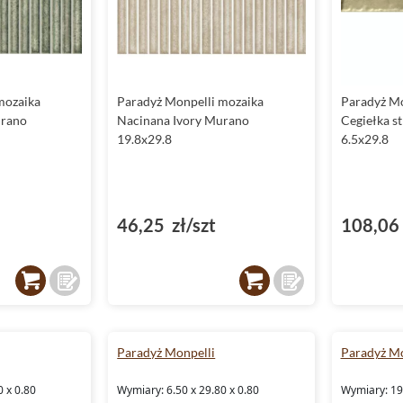
mozaika
Paradyż Monpelli mozaika
Paradyż Mo
urano
Nacinana Ivory Murano
Cegiełka s
19.8x29.8
6.5x29.8
46,25 zł/szt
108,06 
Paradyż Monpelli
Paradyż Mo
0 x 0.80
Wymiary: 6.50 x 29.80 x 0.80
Wymiary: 19.