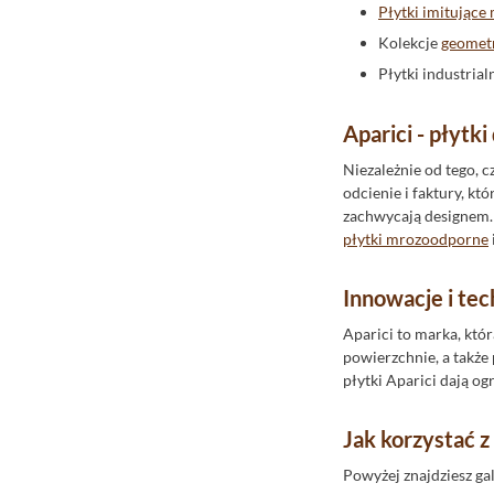
Invena
Płytki imitując
Ipc Ceramic
Kolekcje
geomet
Italiane
Płytki industria
Itt Ceramic
Aparici - płytk
Jawor-Parkiet
Keramika Modus
Niezależnie od tego, c
odcienie i faktury, k
Kerasan
zachwycają designem. 
Keratile Ceramica
płytki mrozoodporne
Keros Ceramika
Innowacje i tec
Korner
Aparici to marka, któ
Ktl Ceramica
powierzchnie, a takż
La Fabbrica
płytki Aparici dają o
La Fenice
Lagrus
Jak korzystać z 
Lamett Parquetvinyl
Powyżej znajdziesz ga