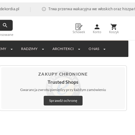
|
Trwa przerwa wakacyjna we włoskich oraz hiszpańskich fabryk
Schowek
Konto
Koszyk
ansowane
EMY
RADZIMY
ARCHITEKCI
O NAS
ZAKUPY CHRONIONE
Trusted Shops
Gwarancja zwrotu pieniędzy przy każdym zamówieniu
Sprawdź ochronę