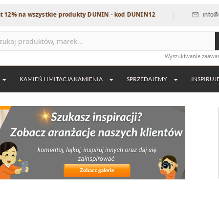
|
szystkie produkty DUNIN - kod DUNIN12
info@dekordia.pl
Wyszukiwanie zaaw
KAMIEŃ I IMITACJA KAMIENIA
SPRZEDAJEMY
INSPIRUJ