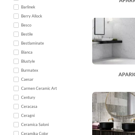
APARI
Barlinek
Berry Allock
Besco
Bestile
Bestlaminate
Bianca
Blustyle
Burmatex
APARI
Caesar
Carmen Ceramic Art
Century
Ceracasa
Ceragni
Ceramica Saloni
Ceramika Color