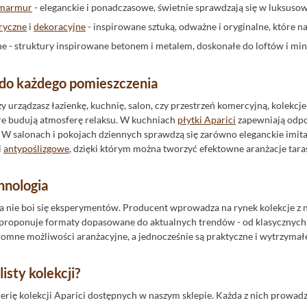
e marmur
- eleganckie i ponadczasowe, świetnie sprawdzają się w luksus
ryczne
i
dekoracyjne
- inspirowane sztuką, odważne i oryginalne, które
lne - struktury inspirowane betonem i metalem, doskonałe do loftów i min
i do każdego pomieszczenia
zy urządzasz łazienkę, kuchnię, salon, czy przestrzeń komercyjną, kolekc
tóre budują atmosferę relaksu. W kuchniach
płytki Aparici
zapewniają odpo
W salonach i pokojach dziennych sprawdzą się zarówno eleganckie imita
i
antypoślizgowe
, dzięki którym można tworzyć efektowne aranżacje tar
hnologia
ra nie boi się eksperymentów. Producent wprowadza na rynek kolekcje z
e proponuje formaty dopasowane do aktualnych trendów - od klasycznyc
gromne możliwości aranżacyjne, a jednocześnie są praktyczne i wytrzymał
listy kolekcji?
lerię kolekcji Aparici dostępnych w naszym sklepie. Każda z nich prowadz