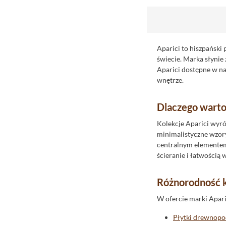
Fap
Flaviker
Fondovalle
Gayafores
Aparici to hiszpański
świecie. Marka słynie 
Geotiles
Aparici dostępne w na
Goetan
wnętrze.
Golden Tile
Dlaczego warto
Grespania
Halcon
Kolekcje Aparici wyró
minimalistyczne wzory,
I.Tiles
centralnym elementem 
Idea Ceramica
ścieranie i łatwością 
Import
Różnorodność ko
Impronta
Indie
W ofercie marki Aparic
Instal-Projekt
Płytki drewnop