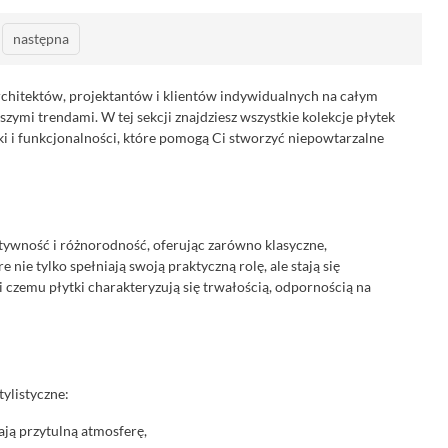
następna
architektów, projektantów i klientów indywidualnych na całym
szymi trendami. W tej sekcji znajdziesz wszystkie kolekcje płytek
yki i funkcjonalności, które pomogą Ci stworzyć niepowtarzalne
tywność i różnorodność, oferując zarówno klasyczne,
óre nie tylko spełniają swoją praktyczną rolę, ale stają się
 czemu płytki charakteryzują się trwałością, odpornością na
tylistyczne:
zają przytulną atmosferę,