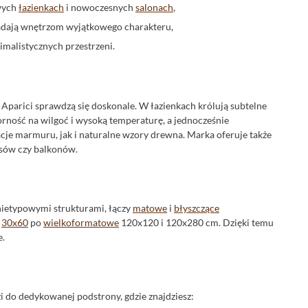
owych
łazienkach
i nowoczesnych
salonach
,
 nadają wnętrzom wyjątkowego charakteru,
imalistycznych przestrzeni.
je Aparici sprawdzą się doskonale. W łazienkach królują subtelne
rność na wilgoć i wysoką temperaturę, a jednocześnie
cje marmuru, jak i naturalne wzory drewna. Marka oferuje także
asów czy balkonów.
 nietypowymi strukturami, łączy
matowe
i
błyszczące
h
30x60
po
wielkoformatowe
120x120 i 120x280 cm. Dzięki temu
e.
i do dedykowanej podstrony, gdzie znajdziesz: