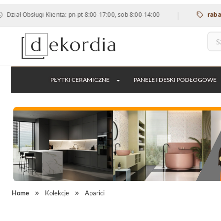
|
ugi Klienta: pn-pt 8:00-17:00, sob 8:00-14:00
rabat 12% na w
PŁYTKI CERAMICZNE
PANELE I DESKI PODŁOGOWE
Home
Kolekcje
Aparici