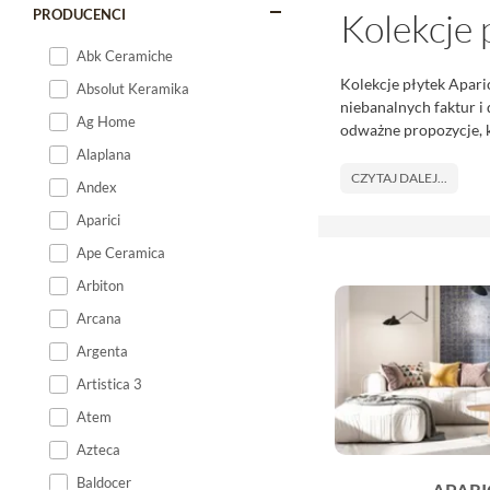
PRODUCENCI
Kolekcje 
Abk Ceramiche
Kolekcje płytek Apari
Absolut Keramika
niebanalnych faktur i 
Ag Home
odważne propozycje, k
Alaplana
CZYTAJ DALEJ...
Andex
Aparici
Ape Ceramica
Arbiton
Arcana
Argenta
Artistica 3
Atem
Azteca
Baldocer