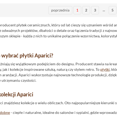
...
poprzednia
1
2
3
5
 producent płytek ceramicznych, który od lat cieszy się uznaniem wśród 
z odważnych projektów, dbałości o detale oraz łączenia tradycji z najnow
szym sklepie - każda z nich to unikalne połączenie wzornictwa, koloryst
 wybrać płytki Aparici?
żniają się wyjątkowym podejściem do designu. Producent stawia na krea
 jak i kolekcje inspirowane sztuką, naturą czy stylem retro. To
płytki
, kt
aranżacji. Aparici wykorzystuje najnowsze technologie produkcji, dzięki
w utrzymaniu czystości.
lekcji Aparici
i znajdziesz kolekcje o wielu obliczach. Oto najpopularniejsze kierunki s
odobne
- ciepłe i naturalne, idealne do salonów i sypialni, gdzie wprowad