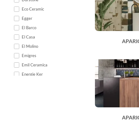
Eco Ceramic
Egger
El Barco
El Casa
APARI
El Molino
Emigres
Emil Ceramica
Energie Ker
Epicentr
Equipe Ceramicas
Ermes Aurelia
Estudio
APARI
Fabresa
Fanal