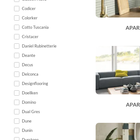
Codicer
Colorker
APAR
Cotto Tuscania
Cristacer
Daniel Rubinetterie
Deante
Decus
Delconca
Designflooring
Doellken
Domino
APAR
Dual Gres
Dune
Dunin
Durstone