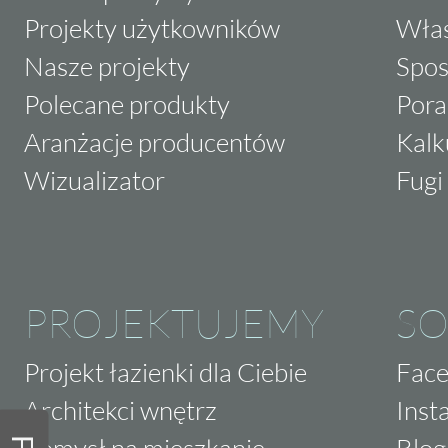
Projekty użytkowników
Właś
Nasze projekty
Spos
Polecane produkty
Pora
Aranżacje producentów
Kalk
Wizualizator
Fugi 
PROJEKTUJEMY
SO
Projekt łazienki dla Ciebie
Fac
Architekci wnętrz
Inst
Pomysł na mieszkanie
Blog