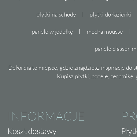
płytki na schody
płytki do łazienki
panele w jodełkę
mocha mousse
panele classen m
Dekordia to miejsce, gdzie znajdziesz inspiracje do 
Kupisz płytki, panele, ceramikę, g
INFORMACJE
P
Koszt dostawy
Płyt