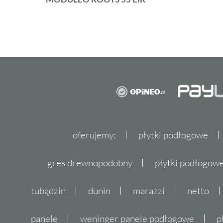
oferujemy:
płytki podłogowe
gres drewnopodobny
płytki podłogo
tubądzin
dunin
marazzi
netto
panele
weninger panele podłogowe
p