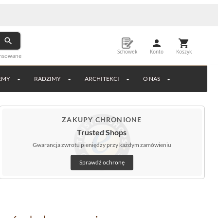
na we włoskich oraz hiszpańskich fabrykach, co może mieć wpływ na wydłużon
Schowek
Konto
Koszyk
ansowane
EMY
RADZIMY
ARCHITEKCI
O NAS
ZAKUPY CHRONIONE
Trusted Shops
Gwarancja zwrotu pieniędzy przy każdym zamówieniu
Sprawdź ochronę