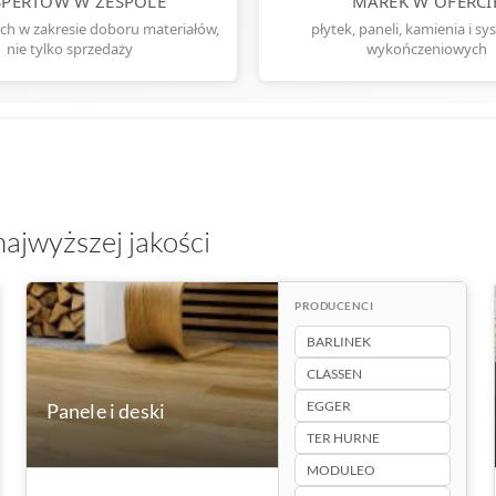
SPERTÓW W ZESPOLE
MAREK W OFERCI
ch w zakresie doboru materiałów,
płytek, paneli, kamienia i s
nie tylko sprzedaży
wykończeniowych
ajwyższej jakości
PRODUCENCI
BARLINEK
CLASSEN
Panele i deski
EGGER
2209+ produktów
TER HURNE
MODULEO