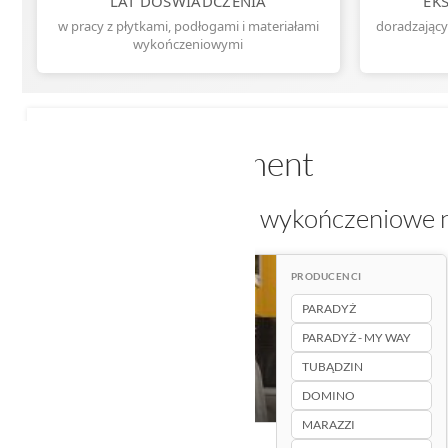
LAT DOŚWIADCZENIA
EK
w pracy z płytkami, podłogami i materiałami
doradzający
wykończeniowymi
Nasz asortyment
Odkryj materiały wykończeniowe n
PRODUCENCI
PARADYŻ
PARADYŻ - MY WAY
Płytki
TUBĄDZIN
21838+ produktów
DOMINO
MARAZZI