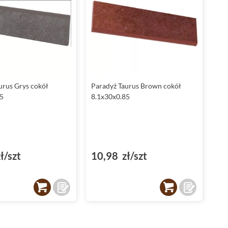
je, masz pewność, że Twoje wnętrze czy eksterier będzie
prezentować się doskonale przez wiele lat. Zainwestuj w
płytki Paradyż Taurus i ciesz się niezawodną jakością na co
dzień!
urus Grys cokół
Paradyż Taurus Brown cokół
5
8.1x30x0.85
ł/szt
10,98 zł/szt