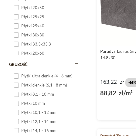
Płytki 20x50
Płytki 25x25
Płytki 25x40
Płytki 30x30
Płytki 33,3x33,3
Paradyż Taurus Gr
Płytki 20x60
14.8x30
Płytki 20x120
GRUBOŚĆ
Płytki 25x60
Plytki ultra cienkie (4 - 6 mm)
163,22
zł
Płytki 25x75
-46
Płytki cienkie (6,1 - 8 mm)
Płytki 30x60
88,82 zł/m²
Płytki 8,1 - 10 mm
Płytki 30x90
Płytki 10 mm
Płytki 30x120
Płytki 10,1 - 12 mm
Płytki 40x120
Płytki 12,1 - 14 mm
Płytki 45x45
Płytki 14,1 - 16 mm
Płytki 60x60
Paradyż Taurus