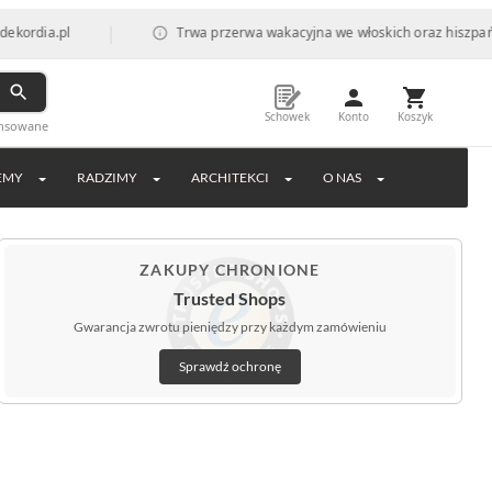
|
pl
Trwa przerwa wakacyjna we włoskich oraz hiszpańskich fab
Schowek
Konto
Koszyk
ansowane
EMY
RADZIMY
ARCHITEKCI
O NAS
ZAKUPY CHRONIONE
Trusted Shops
Gwarancja zwrotu pieniędzy przy każdym zamówieniu
Sprawdź ochronę