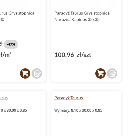
Płytki Paradyż Taurus na podłogę i elewację
urus Grys stopnica
Paradyż Taurus Grys stopnica
Płytki Paradyż
Taurus są niezwykle uniwersalne. Można je z
30
Narożna Kapinos 33x33
powodzeniem stosować zarówno jako
płytki podłogowe
, jak i
elewacyjne
.
Matowe
wykończenie powierzchni nadaje im
niepowtarzalnego charakteru i podkreśla ich elegancką
stylistykę.
zł
-47%
Płytki antypoślizgowe i wytrzymałe
ł/m²
100,96 zł/szt
Bezpieczeństwo użytkowania to jedna z najważniejszych cech
płytek Paradyż Taurus. Są one
antypoślizgowe
(klasa R10), co
sprawia, że można je bez obaw stosować w miejscach
narażonych na śliskość, jak łazienka czy taras. Dodatkowo,
płytki te posiadają oznaczenie stopnia ścieralności klasa 3, co
świadczy o ich wysokiej wytrzymałości.
urus
Paradyż Taurus
Zastosowanie płytek Paradyż Taurus
0 x 30.00 x 0.85
Wymiary: 8.10 x 30.00 x 0.85
Płytki Paradyż Taurus sprawdzą się zarówno jako
płytki
tarasowe i balkonowe
, jak i
płytki na schody
. Są nie tylko
estetyczne, ale także praktyczne i funkcjonalne. Wybierając