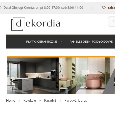
|
bsługi Klienta: pn-pt 8:00-17:00, sob 8:00-14:00
rabat 12% na
PŁYTKI CERAMICZNE
PANELE I DESKI PODŁOGOWE
Home
Kolekcje
Paradyż
Paradyż Taurus