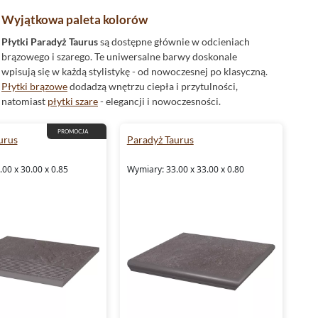
Wyjątkowa paleta kolorów
Płytki Paradyż Taurus
są dostępne głównie w odcieniach
brązowego i szarego. Te uniwersalne barwy doskonale
wpisują się w każdą stylistykę - od nowoczesnej po klasyczną.
Płytki brązowe
dodadzą wnętrzu ciepła i przytulności,
natomiast
płytki szare
- elegancji i nowoczesności.
Mrozoodporne płytki Paradyż Taurus
PROMOCJA
urus
Paradyż Taurus
Płytki Paradyż Taurus
wykonane są
z klinkieru
, który
charakteryzuje się wyjątkową odpornością na niskie
00 x 30.00 x 0.85
Wymiary: 33.00 x 33.00 x 0.80
temperatury. Są to
płytki mrozoodporne
, które można bez
obaw stosować na zewnątrz budynku. Dzięki temu będą
idealne na taras, balkon czy elewację.
Dekoracyjne elementy kolekcji Paradyż Taurus
Kolekcja
Paradyż Taurus
zawiera nie tylko płytki, ale również
elementy
dekoracyjne
takie jak
parapet
,
cokół
,
podstopnica
i
stopnica
. Dzięki temu możesz stworzyć spójną aranżację
przestrzeni, gdzie każdy element doskonale do siebie pasuje.