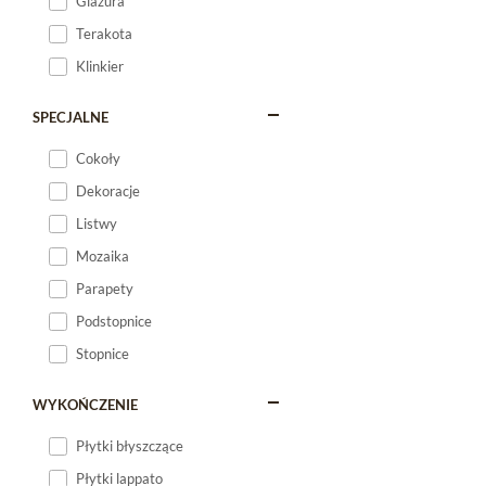
Glazura
Terakota
Klinkier
SPECJALNE
Cokoły
Dekoracje
Listwy
Mozaika
Parapety
Podstopnice
Stopnice
WYKOŃCZENIE
Płytki błyszczące
Płytki lappato