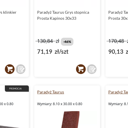
s klinkier
Paradyż Taurus Grys stopnica
Paradyż Ta
Prosta Kapinos 30x33
Prosta 30x
130,84
zł
170,48
-46%
71,19 zł/szt
90,13 z
PROMOCJA
Paradyż Taurus
Paradyż Ta
00 x 0.80
Wymiary: 8.10 x 30.00 x 0.80
Wymiary: 8.1