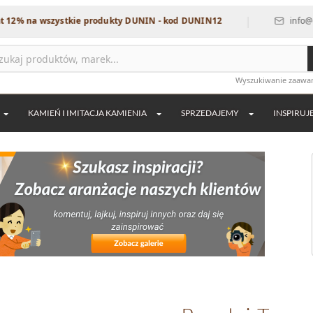
|
 wszystkie produkty DUNIN - kod DUNIN12
info@dekordia.
Wyszukiwanie zaaw
KAMIEŃ I IMITACJA KAMIENIA
SPRZEDAJEMY
INSPIRUJ