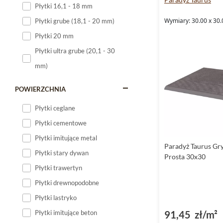
Płytki 16,1 - 18 mm
Płytki 120x60
Wymiary: 30.00 x 30.
Płytki grube (18,1 - 20 mm)
Płytki 75x75
Płytki 20 mm
Płytki 80x80
Płytki ultra grube (20,1 - 30
Płytki 90x90
mm)
Płytki 120x120
Płytki małe
POWIERZCHNIA
Płytki duże
Płytki ceglane
Płytki wielkoformatowe
Płytki cementowe
Płytki imitujące metal
Paradyż Taurus Gry
Płytki stary dywan
Prosta 30x30
Płytki trawertyn
Płytki drewnopodobne
Płytki lastryko
91,45 zł/m²
Płytki imitujące beton