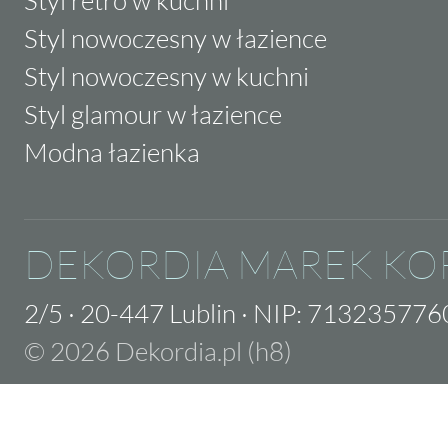
Styl retro w kuchni
Styl nowoczesny w łazience
Styl nowoczesny w kuchni
Styl glamour w łazience
Modna łazienka
DEKORDIA MAREK KO
2/5
·
20-447 Lublin
·
NIP: 713235776
© 2026 Dekordia.pl (h8)