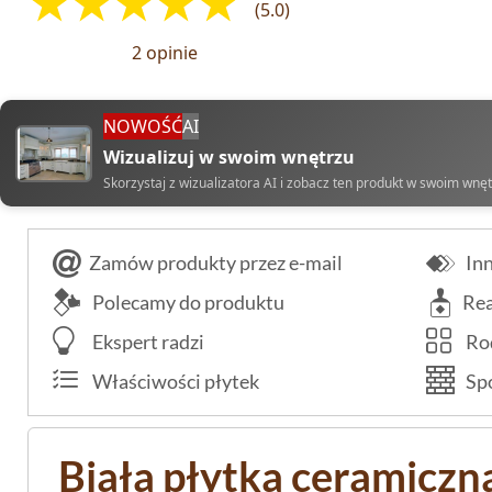
(5.0)
2 opinie
NOWOŚĆ
AI
Wizualizuj w swoim wnętrzu
Skorzystaj z wizualizatora AI i zobacz ten produkt w swoim wnę
Zamów produkty przez e-mail
Inn
Polecamy do produktu
Rea
Ekspert radzi
Rod
Właściwości płytek
Spo
Biała płytka ceramiczn