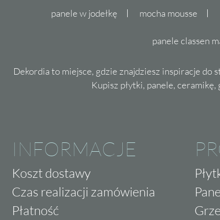
panele w jodełkę
mocha mousse
panele classen m
Dekordia to miejsce, gdzie znajdziesz inspiracje do 
Kupisz płytki, panele, ceramikę, g
INFORMACJE
P
Koszt dostawy
Płyt
Czas realizacji zamówienia
Pane
Płatność
Grze