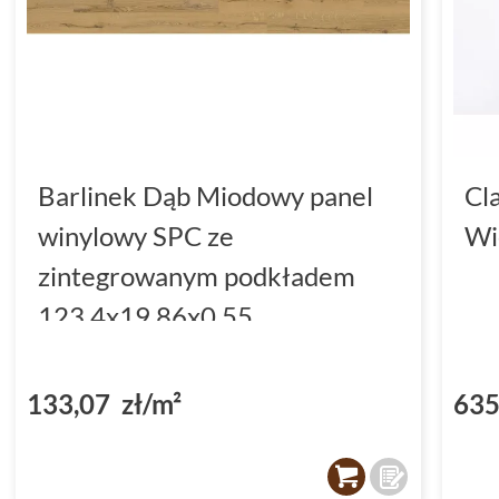
Barlinek Dąb Miodowy panel
Cl
winylowy SPC ze
Wi
zintegrowanym podkładem
123.4x19.86x0.55
(DP3000004)
133,07 zł/m²
635