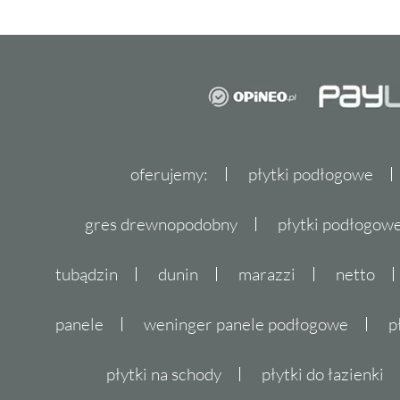
oferujemy:
płytki podłogowe
gres drewnopodobny
płytki podłogo
tubądzin
dunin
marazzi
netto
panele
weninger panele podłogowe
p
płytki na schody
płytki do łazienki