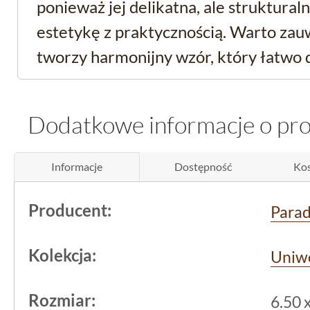
ponieważ jej delikatna, ale struktural
estetykę z praktycznością. Warto zauw
tworzy harmonijny wzór, który łatwo
przestrzeni. Przy tym rozmiar płytki
zarówno prostych, jak i bardziej zaa
Dodatkowe informacje o pr
Praktyczne zastosowani
Informacje
Dostępność
Kos
montażu
Producent:
Para
Produkt z kolekcji
Uniwersalne Dekor
przeznaczony jest głównie do wykorzy
Kolekcja:
Uniwe
ścienna
. Dzięki wytrzymałej, ceramic
błyszczącemu wykończeniu, sprawdzi s
Rozmiar:
6.50 