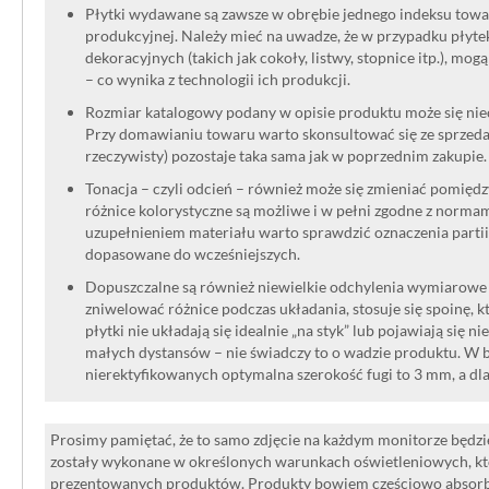
Płytki wydawane są zawsze w obrębie jednego indeksu towar
produkcyjnej. Należy mieć na uwadze, że w przypadku płyt
dekoracyjnych (takich jak cokoły, listwy, stopnice itp.), mog
– co wynika z technologii ich produkcji.
Rozmiar katalogowy podany w opisie produktu może się niec
Przy domawianiu towaru warto skonsultować się ze sprzedaw
rzeczywisty) pozostaje taka sama jak w poprzednim zakupie.
Tonacja – czyli odcień – również może się zmieniać pomięd
różnice kolorystyczne są możliwe i w pełni zgodne z norma
uzupełnieniem materiału warto sprawdzić oznaczenia partii
dopasowane do wcześniejszych.
Dopuszczalne są również niewielkie odchylenia wymiarowe w
zniwelować różnice podczas układania, stosuje się spoinę, kt
płytki nie układają się idealnie „na styk” lub pojawiają się n
małych dystansów – nie świadczy to o wadzie produktu. W br
nierektyfikowanych optymalna szerokość fugi to 3 mm, a dl
Prosimy pamiętać, że to samo zdjęcie na każdym monitorze będzie
zostały wykonane w określonych warunkach oświetleniowych, kt
prezentowanych produktów. Produkty bowiem częściowo absorbują