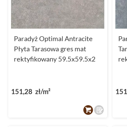
od pory roku!
Nie czekaj, wybierz płytki
2.0!
Paradyż Optimal Antracite
Pa
Jeśli szukasz płytek, które pozwolą Ci stwor
Płyta Tarasowa gres mat
Ta
Paradyż Optimal 2.0 są idealnym rozwiązaniem
rektyfikowany 59.5x59.5x2
re
się pięknem najwyższej jakości płytek od 
Paradyż!
151,28 zł/m²
151