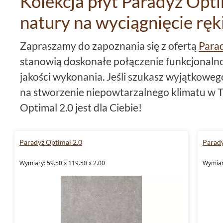
Kolekcja płyt Paradyż Opti
natury na wyciągnięcie ręk
Zapraszamy do zapoznania się z ofertą
Parad
stanowią doskonałe połączenie funkcjonalnośc
jakości wykonania. Jeśli szukasz wyjątkoweg
na stworzenie niepowtarzalnego klimatu w T
Optimal 2.0 jest dla Ciebie!
Płytki Paradyż Optimal 2.0 - 
Paradyż Optimal 2.0
Parady
Kolekcja
płytki Paradyż Optimal 2.0
charakt
Wymiary: 59.50 x 119.50 x 2.00
Wymiary
kolorów:
płytki szare
,
płytki beżowe
oraz
pły
paleta barw nawiązuje do naturalnej eleganc
te doskonale komponują się zarówno z nowoc
aranżacjami.