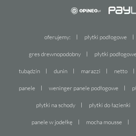
oferujemy:
płytki podłogowe
gres drewnopodobny
płytki podłogo
tubądzin
dunin
marazzi
netto
panele
weninger panele podłogowe
p
płytki na schody
płytki do łazienki
panele w jodełkę
mocha mousse