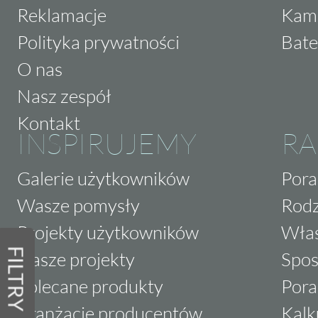
Reklamacje
Kam
Polityka prywatności
Bate
O nas
Nasz zespół
Kontakt
INSPIRUJEMY
RA
Galerie użytkowników
Pora
Wasze pomysły
Rodz
Projekty użytkowników
Właś
FILTRY
Nasze projekty
Spos
Polecane produkty
Pora
Aranżacje producentów
Kalk