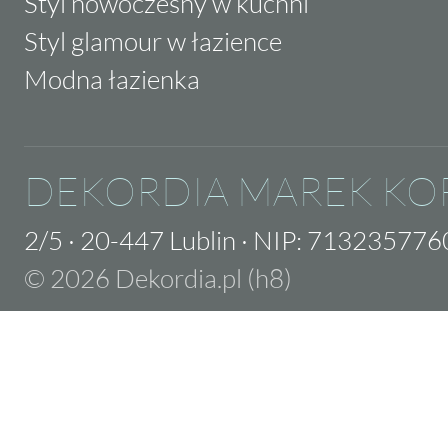
Styl nowoczesny w kuchni
Styl glamour w łazience
Modna łazienka
DEKORDIA MAREK KO
2/5
·
20-447 Lublin
·
NIP: 713235776
© 2026 Dekordia.pl (h8)