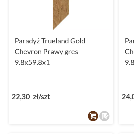
Paradyż Trueland - wybierz jak
Paradyż płytki
Trueland to propozycja dla ty
oryginalność i styl. Wybierz płytki Trueland i
Paradyż Trueland Gold
Pa
przetrwa lata. Zapraszamy do sklepu Dekordi
Chevron Prawy gres
Ch
9.8x59.8x1
9.
22,30 zł/szt
24,