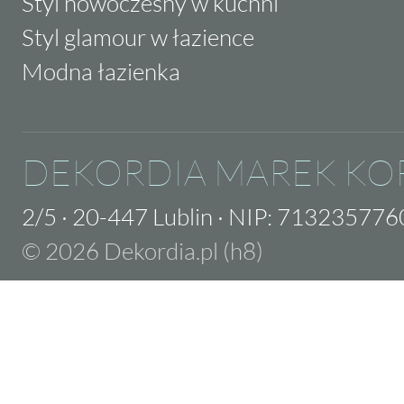
Styl nowoczesny w kuchni
Styl glamour w łazience
Modna łazienka
DEKORDIA MAREK KO
2/5
·
20-447 Lublin
·
NIP: 713235776
© 2026 Dekordia.pl (h8)