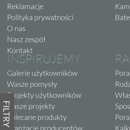
Reklamacje
Kam
Polityka prywatności
Bate
O nas
Nasz zespół
Kontakt
INSPIRUJEMY
RA
Galerie użytkowników
Pora
Wasze pomysły
Rodz
Projekty użytkowników
Właś
FILTRY
Nasze projekty
Spos
Polecane produkty
Pora
Aranżacje producentów
Kalk