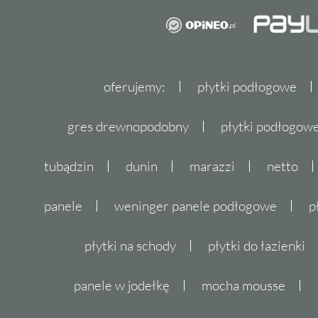
oferujemy:
płytki podłogowe
gres drewnopodobny
płytki podłogo
tubądzin
dunin
marazzi
netto
panele
weninger panele podłogowe
p
płytki na schody
płytki do łazienki
panele w jodełkę
mocha mousse