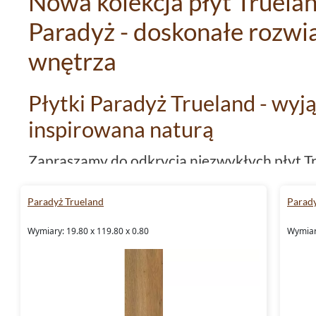
Nowa kolekcja płyt Truela
Paradyż - doskonałe rozwi
wnętrza
Płytki Paradyż Trueland - wy
inspirowana naturą
Zapraszamy do odkrycia niezwykłych płyt Tr
firmy Paradyż. Ta unikalna kolekcja, zainspi
Paradyż Trueland
sposób na wzbogacenie wnętrza o oryginalny
Parady
Wymiary: 19.80 x 119.80 x 0.80
Wymiary
Płytki Paradyż Trueland - cha
produktu
Rodzaj materiału:
gres