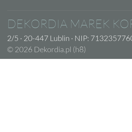
DEKORDIA MAREK KO
2/5
·
20-447 Lublin
·
NIP: 713235776
© 2026 Dekordia.pl (h8)