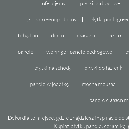
oferujemy:
płytki podłogowe
gres drewnopodobny
płytki podłogo
tubądzin
dunin
marazzi
netto
panele
weninger panele podłogowe
p
płytki na schody
płytki do łazienki
panele w jodełkę
mocha mousse
panele classen m
Dekordia to miejsce, gdzie znajdziesz inspiracje do 
Kupisz płytki, panele, ceramikę, g