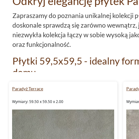
Odkryj elegancję płytek Pa
Zapraszamy do poznania unikalnej kolekcji 
doskonale sprawdzą się zarówno wewnątrz, j
niezwykła kolekcja łączy w sobie wysoką jak
oraz funkcjonalność.
Płytki 59,5x59,5 - idealny for
domu
Płytki
z kolekcji
Paradyż Terrace
prezentują 
Paradyż Terrace
Parady
formacie 59,5x59,5. Jest to format, który do
Wymiary: 59.50 x 59.50 x 2.00
Wymiary
przestrzenie duże, jak i te bardziej kameralne
pomieszczenia wydają się większe, a przy ty
łatwe w utrzymaniu.