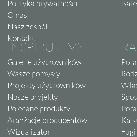
Polityka prywatności
Bate
O nas
Nasz zespół
Kontakt
INSPIRUJEMY
RA
Galerie użytkowników
Pora
Wasze pomysły
Rodz
Projekty użytkowników
Właś
Nasze projekty
Spos
Polecane produkty
Pora
Aranżacje producentów
Kalk
Wizualizator
Fugi 