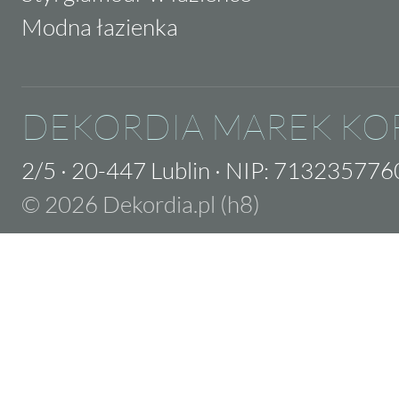
Modna łazienka
DEKORDIA MAREK KO
2/5
·
20-447 Lublin
·
NIP: 713235776
© 2026 Dekordia.pl (h8)