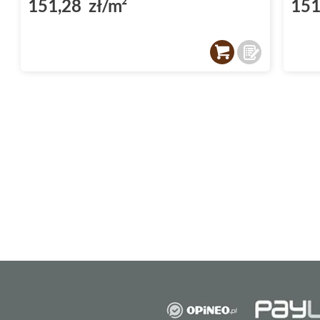
151,28 zł/m²
151
Płytki Paradyż Terrace
wykonane są z
gresu
niezwykle trwałym i odpornym na ścieranie 
płytki te zachowają swój pierwotny wygląd p
intensywnym użytkowaniu.
Przeznaczenie płytek Para
Płytki do salonu
Paradyż Terrace to przede wszystkim kolekc
doskonale sprawdzą się w salonie. Ich
matow
design sprawia, że salon stanie się prawdzi
gdzie chce się spędzać czas. Płytki te idealn
stylami aranżacji - od nowoczesnego po klas