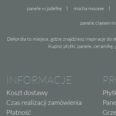
panele w jodełkę
mocha mousse
panele classen m
Dekordia to miejsce, gdzie znajdziesz inspiracje do 
Kupisz płytki, panele, ceramikę, g
INFORMACJE
P
Koszt dostawy
Płyt
Czas realizacji zamówienia
Pane
Płatność
Grze