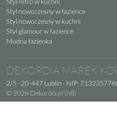
Styl retro w kuchni
Styl nowoczesny w łazience
Styl nowoczesny w kuchni
Styl glamour w łazience
Modna łazienka
DEKORDIA MAREK KO
2/5
·
20-447 Lublin
·
NIP: 713235776
© 2026 Dekordia.pl (h8)