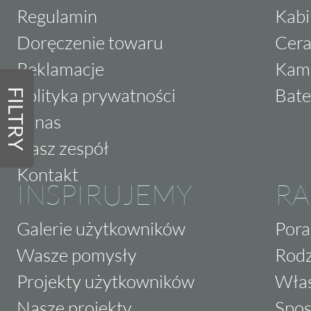
Regulamin
Kabi
Doręczenie towaru
Cera
Reklamacje
Kam
Polityka prywatności
Bate
FILTRY
O nas
Nasz zespół
Kontakt
INSPIRUJEMY
RA
Galerie użytkowników
Pora
Wasze pomysły
Rodz
Projekty użytkowników
Właś
Nasze projekty
Spos