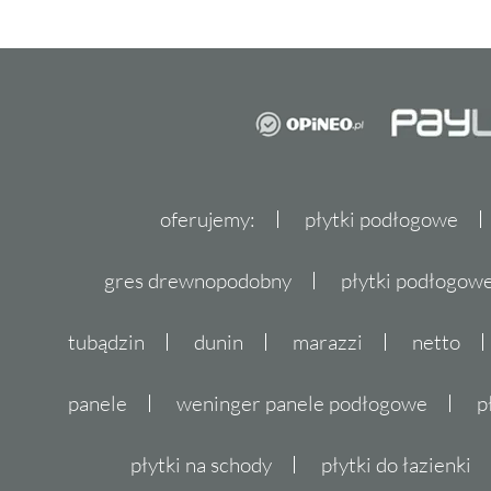
oferujemy:
płytki podłogowe
gres drewnopodobny
płytki podłogo
tubądzin
dunin
marazzi
netto
panele
weninger panele podłogowe
p
płytki na schody
płytki do łazienki