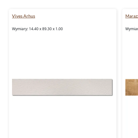
wnętrze, nie rezygnując z trwałości i łatwośc
drewnopodobny
czeka, aby dodać Twojemu 
Vives Arhus
Maraz
charakteru. Zapraszamy do odkrycia kolekcji,
Wymiary: 14.40 x 89.30 x 1.00
Wymiary
nowoczesną technologią.