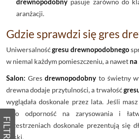
drewnopodobny
pasuje zarówno do kla
aranżacji.
Gdzie sprawdzi się gres d
Uniwersalność
gresu drewnopodobnego
spr
w niemal każdym pomieszczeniu, a nawet
na
Salon:
Gres
drewnopodobny
to świetny w
drewna dodaje przytulności, a trwałość
gres
wyglądała doskonale przez lata. Jeśli masz
jego odporność na zarysowania i łat
FILTRY
przestrzeniach doskonale prezentują się d
deski.