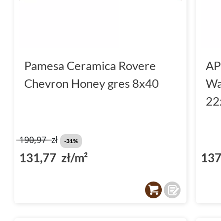
Pamesa Ceramica Rovere
AP
Chevron Honey gres 8x40
Wa
22
190,97
zł
-31%
131,77 zł/m²
137