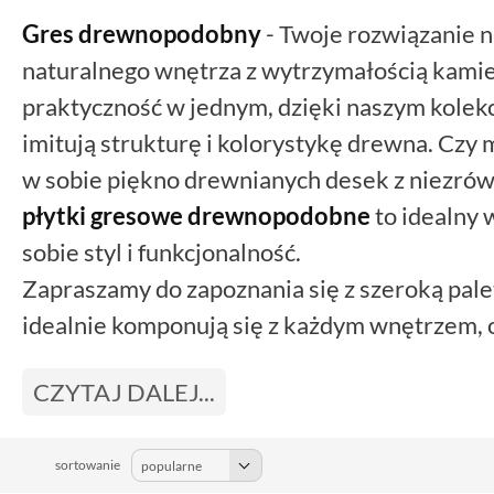
Gres drewnopodobny
- Twoje rozwiązanie n
naturalnego wnętrza z wytrzymałością kamien
praktyczność w jednym, dzięki naszym kolekc
imitują strukturę i kolorystykę drewna. Czy 
w sobie piękno drewnianych desek z niezró
płytki gresowe
drewnopodobne
to idealny 
sobie styl i funkcjonalność.
Zapraszamy do zapoznania się z szeroką pale
idealnie komponują się z każdym wnętrzem, 
Wybierz rozwiązanie, które jest odporne na 
CZYTAJ DALEJ...
utrzymaniu. Nasz
gres drewnopodobny
to n
praktyczność na lata.
Odwiedź naszą stronę i przekonaj się, jak ł
sortowanie