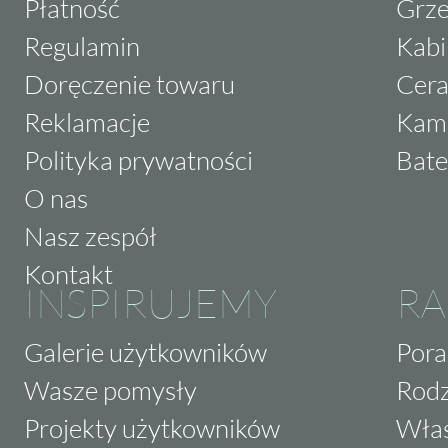
Płatność
Grze
Regulamin
Kabi
Doręczenie towaru
Cera
Reklamacje
Kam
Polityka prywatności
Bate
O nas
Nasz zespół
Kontakt
INSPIRUJEMY
RA
Galerie użytkowników
Pora
Wasze pomysły
Rodz
Projekty użytkowników
Właś