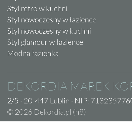
Styl retro w kuchni
Styl nowoczesny w łazience
Styl nowoczesny w kuchni
Styl glamour w łazience
Modna łazienka
DEKORDIA MAREK KO
2/5
·
20-447 Lublin
·
NIP: 713235776
© 2026 Dekordia.pl (h8)