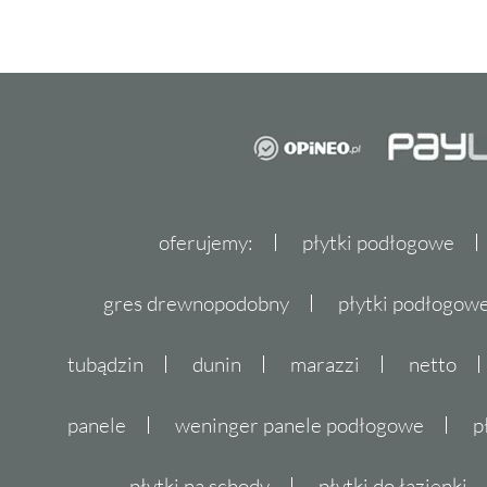
oferujemy:
płytki podłogowe
gres drewnopodobny
płytki podłogo
tubądzin
dunin
marazzi
netto
panele
weninger panele podłogowe
p
płytki na schody
płytki do łazienki