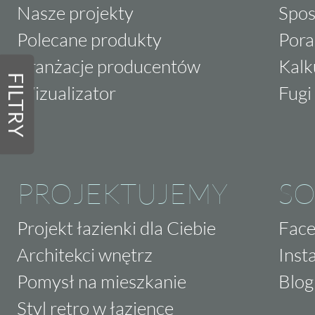
Nasze projekty
Spos
Polecane produkty
Pora
Aranżacje producentów
Kalk
FILTRY
Wizualizator
Fugi 
PROJEKTUJEMY
SO
Projekt łazienki dla Ciebie
Fac
Architekci wnętrz
Inst
Pomysł na mieszkanie
Blog
Styl retro w łazience