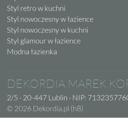
Styl retro w kuchni
Styl nowoczesny w łazience
Styl nowoczesny w kuchni
Styl glamour w łazience
Modna łazienka
DEKORDIA MAREK KO
2/5
·
20-447 Lublin
·
NIP: 713235776
© 2026 Dekordia.pl (h8)