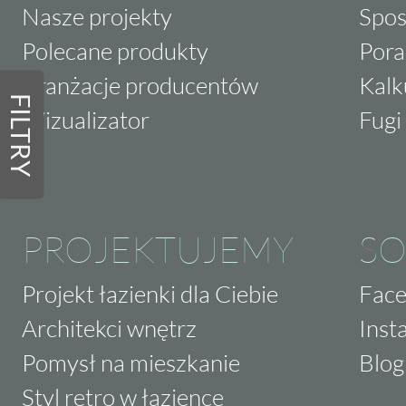
Nasze projekty
Spos
Polecane produkty
Pora
Aranżacje producentów
Kalk
FILTRY
Wizualizator
Fugi 
PROJEKTUJEMY
SO
Projekt łazienki dla Ciebie
Fac
Architekci wnętrz
Inst
Pomysł na mieszkanie
Blog
Styl retro w łazience