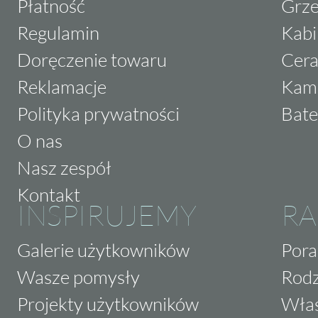
Płatność
Grze
Regulamin
Kabi
Doręczenie towaru
Cera
Reklamacje
Kam
Polityka prywatności
Bate
O nas
Nasz zespół
Kontakt
INSPIRUJEMY
RA
Galerie użytkowników
Pora
Wasze pomysły
Rodz
Projekty użytkowników
Właś