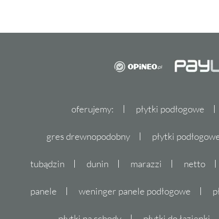
oferujemy:
płytki podłogowe
gres drewnopodobny
płytki podłogo
tubądzin
dunin
marazzi
netto
panele
weninger panele podłogowe
p
płytki na schody
płytki do łazienki