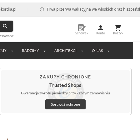
|
Trwa przerwa wakacyjna we włoskich oraz hiszpańskich fabry
Schowek
Konto
Koszyk
ansowane
EMY
RADZIMY
ARCHITEKCI
O NAS
ZAKUPY CHRONIONE
Trusted Shops
Gwarancja zwrotu pieniędzy przy każdym zamówieniu
Sprawdź ochronę