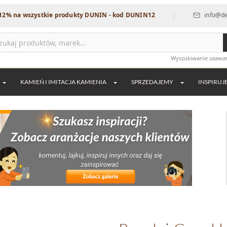
|
szystkie produkty DUNIN - kod DUNIN12
info@dekordia.pl
Wyszukiwanie zaaw
KAMIEŃ I IMITACJA KAMIENIA
SPRZEDAJEMY
INSPIRUJ