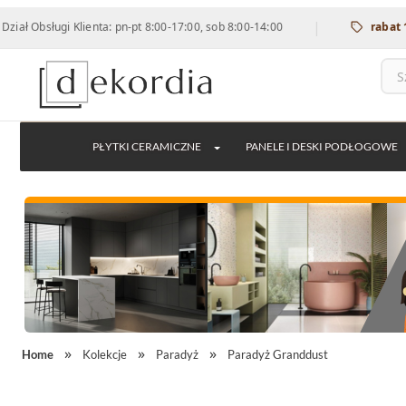
|
ługi Klienta: pn-pt 8:00-17:00, sob 8:00-14:00
rabat 12% na w
PŁYTKI CERAMICZNE
PANELE I DESKI PODŁOGOWE
Home
Kolekcje
Paradyż
Paradyż Granddust