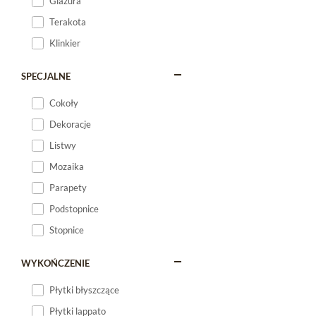
Glazura
Terakota
Klinkier
SPECJALNE
Cokoły
Dekoracje
Listwy
Mozaika
Parapety
Podstopnice
Stopnice
WYKOŃCZENIE
Płytki błyszczące
Płytki lappato