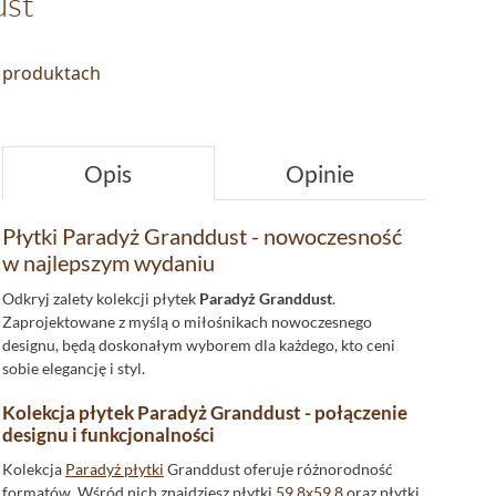
ust
o produktach
Opis
Opinie
Płytki Paradyż Granddust - nowoczesność
w najlepszym wydaniu
Odkryj zalety kolekcji płytek
Paradyż Granddust
.
Zaprojektowane z myślą o miłośnikach nowoczesnego
designu, będą doskonałym wyborem dla każdego, kto ceni
sobie elegancję i styl.
Kolekcja płytek Paradyż Granddust - połączenie
designu i funkcjonalności
Kolekcja
Paradyż płytki
Granddust oferuje różnorodność
formatów. Wśród nich znajdziesz płytki
59,8x59,8
oraz płytki