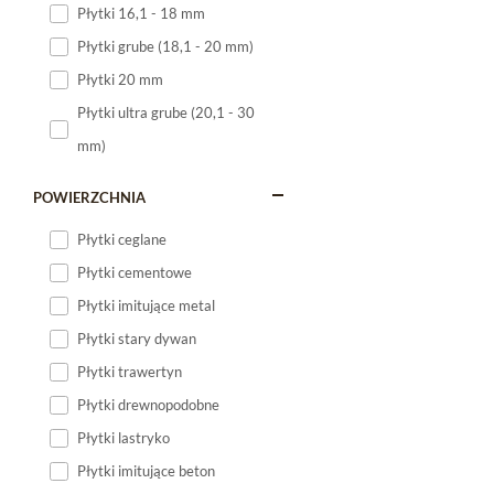
Płytki 16,1 - 18 mm
Płytki 120x60
Płytki grube (18,1 - 20 mm)
Płytki 75x75
Płytki 20 mm
Płytki 80x80
Płytki ultra grube (20,1 - 30
Płytki 90x90
mm)
Płytki 120x120
Płytki małe
POWIERZCHNIA
Płytki duże
Płytki ceglane
Płytki wielkoformatowe
Płytki cementowe
Płytki imitujące metal
Płytki stary dywan
Płytki trawertyn
Płytki drewnopodobne
Płytki lastryko
Płytki imitujące beton