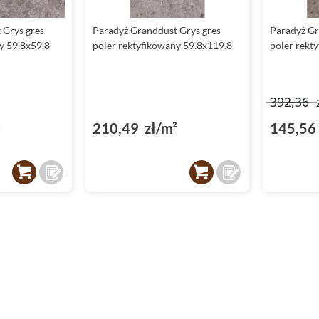
 Grys gres
Paradyż Granddust Grys gres
Paradyż Gr
y 59.8x59.8
poler rektyfikowany 59.8x119.8
poler rekt
392,36
²
210,49 zł/m²
145,56 