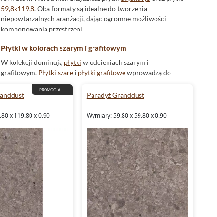
59,8x119,8
. Oba formaty są idealne do tworzenia
niepowtarzalnych aranżacji, dając ogromne możliwości
komponowania przestrzeni.
Płytki w kolorach szarym i grafitowym
W kolekcji dominują
płytki
w odcieniach szarym i
grafitowym.
Płytki szare
i
płytki grafitowe
wprowadzą do
wnętrza elegancję i nowoczesny charakter.
PROMOCJA
randdust
Paradyż Granddust
Mrozoodporne płytki
80 x 119.80 x 0.90
Wymiary: 59.80 x 59.80 x 0.90
Dużym atutem płytek
Paradyż Granddust
jest ich
mrozoodporność. Dzięki temu są one idealne do zastosowań
zewnętrznych, jak na tarasie czy balkonie.
Płytki rektyfikowane
Płytki Granddust są
rektyfikowane
, co oznacza, że ich
krawędzie są idealnie proste. Daje to możliwość układania
płytek z minimalną szerokością fugi, co tworzy efekt
jednolitej powierzchni.