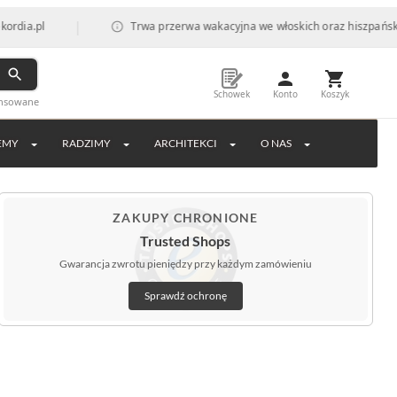
|
pl
Trwa przerwa wakacyjna we włoskich oraz hiszpańskich fab
Schowek
Konto
Koszyk
ansowane
EMY
RADZIMY
ARCHITEKCI
O NAS
ZAKUPY CHRONIONE
Trusted Shops
Gwarancja zwrotu pieniędzy przy każdym zamówieniu
Sprawdź ochronę