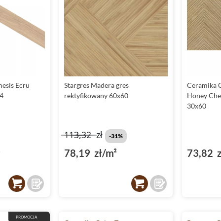
esis Ecru
Stargres Madera gres
Ceramika 
54
rektyfikowany 60x60
Honey Chev
30x60
113,32
zł
-31%
²
78,19 zł/m²
73,82 z
PROMOCJA