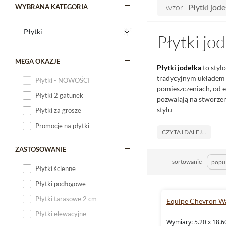
wzor :
Płytki jode
WYBRANA KATEGORIA
Płytki jo
MEGA OKAZJE
Płytki jodełka
to styl
tradycyjnym układem d
Płytki - NOWOŚCI
pomieszczeniach, od 
Płytki 2 gatunek
pozwalają na stworzen
stylu
Płytki za grosze
Promocje na płytki
CZYTAJ DALEJ...
ZASTOSOWANIE
sortowanie
Płytki ścienne
Płytki podłogowe
Płytki tarasowe 2 cm
Equipe Chevron Wa
Płytki elewacyjne
Wymiary: 5.20 x 18.6