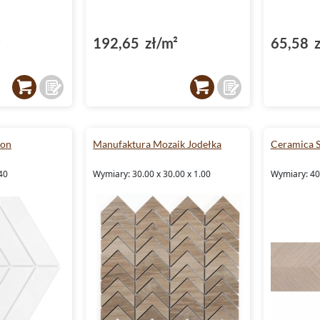
²
192,65 zł/m²
65,58 z
ron
Manufaktura Mozaik Jodełka
Ceramica S
40
Wymiary: 30.00 x 30.00 x 1.00
Wymiary: 40.