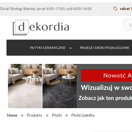
|
bsługi Klienta: pn-pt 8:00-17:00, sob 8:00-14:00
rabat 12% na
PŁYTKI CERAMICZNE
PANELE I DESKI PODŁOGOWE
Home
Produkty
Płytki
Płytki jodełka