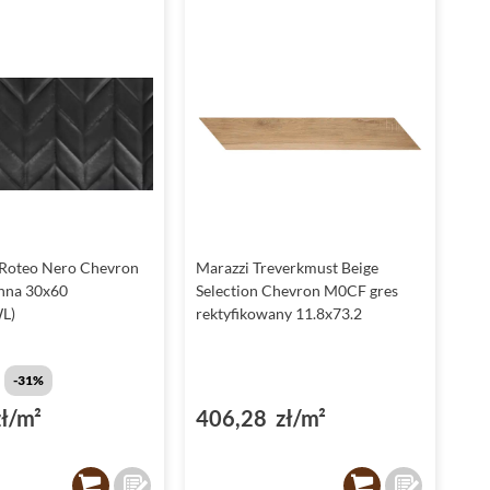
 Roteo Nero Chevron
Marazzi Treverkmust Beige
enna 30x60
Selection Chevron M0CF gres
L)
rektyfikowany 11.8x73.2
ł
-31%
ł/m²
406,28 zł/m²