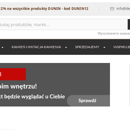
|
 wszystkie produkty DUNIN - kod DUNIN12
info@dekordia.
Wyszukiwanie zaaw
KAMIEŃ I IMITACJA KAMIENIA
SPRZEDAJEMY
INSPIRUJ