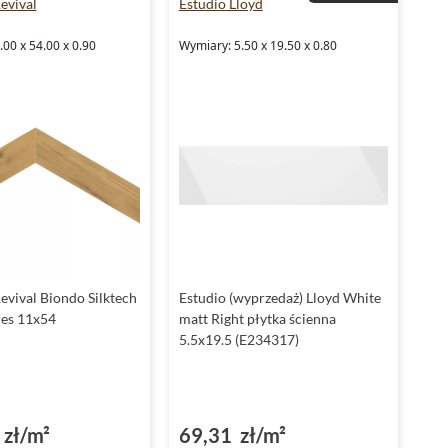
evival
Estudio Lloyd
00 x 54.00 x 0.90
Wymiary: 5.50 x 19.50 x 0.80
evival Biondo Silktech
Estudio (wyprzedaż) Lloyd White
es 11x54
matt Right płytka ścienna
5.5x19.5 (E234317)
zł/m²
69,31 zł/m²