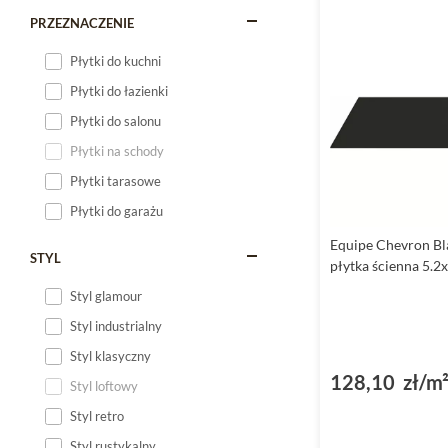
PRZEZNACZENIE
Płytki do kuchni
Płytki do łazienki
Płytki do salonu
Płytki na schody
Płytki tarasowe
Płytki do garażu
Equipe Chevron Bl
STYL
płytka ścienna 5.2
Styl glamour
Styl industrialny
Styl klasyczny
128,10 zł/m
Styl loftowy
Styl retro
Styl rustykalny