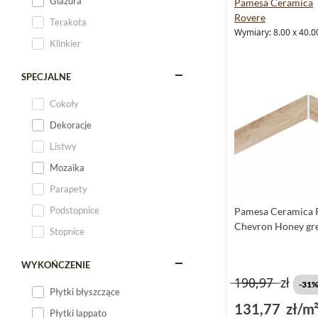
Glazura
Pamesa Ceramica
Rovere
Terakota
Wymiary: 8.00 x 40.0
Klinkier
SPECJALNE
Cokoły
Dekoracje
Listwy
Mozaika
Parapety
Podstopnice
Pamesa Ceramica 
Chevron Honey gr
Stopnice
WYKOŃCZENIE
190,97
zł
-31
Płytki błyszczące
131,77 zł/m
Płytki lappato