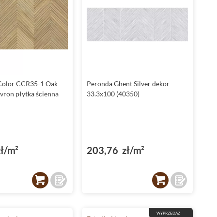
Color CCR35-1 Oak
Peronda Ghent Silver dekor
ron płytka ścienna
33.3x100 (40350)
ł/m²
203,76 zł/m²
WYPRZEDAŻ