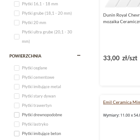
Płytki 16,1 - 18 mm
Płytki 120x60
Płytki grube (18,1 - 20 mm)
Dunin Royal Chevr
Płytki 75x75
mozaika Ceramiczn
Płytki 20 mm
Płytki 80x80
Płytki ultra grube (20,1 - 30
Płytki 90x90
mm)
Płytki 120x120
Płytki małe
POWIERZCHNIA
33,00 zł/szt
Płytki duże
Płytki ceglane
Płytki wielkoformatowe
Płytki cementowe
Płytki imitujące metal
Płytki stary dywan
Emil Ceramica Mi
Płytki trawertyn
Płytki drewnopodobne
Wymiary: 11.00 x 54.
Płytki lastryko
Płytki imitujące beton