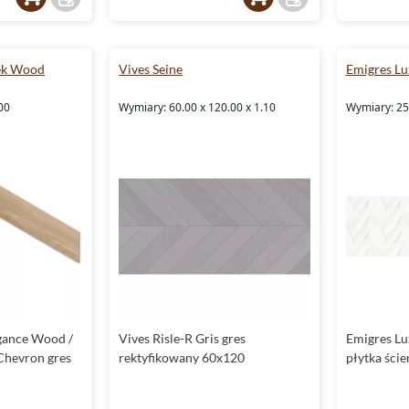
eek Wood
Vives Seine
Emigres Lu
00
Wymiary: 60.00 x 120.00 x 1.10
Wymiary: 25
gance Wood /
Vives Risle-R Gris gres
Emigres Lu
Chevron gres
rektyfikowany 60x120
płytka ści