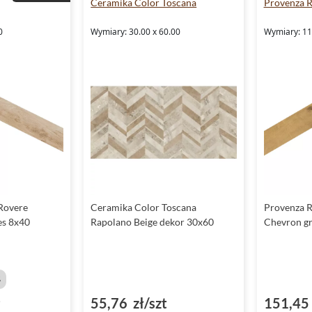
Ceramika Color Toscana
Provenza R
0
Wymiary: 30.00 x 60.00
Wymiary: 11.
Rovere
Ceramika Color Toscana
Provenza R
es 8x40
Rapolano Beige dekor 30x60
Chevron gr
%
²
55,76 zł/szt
151,45 