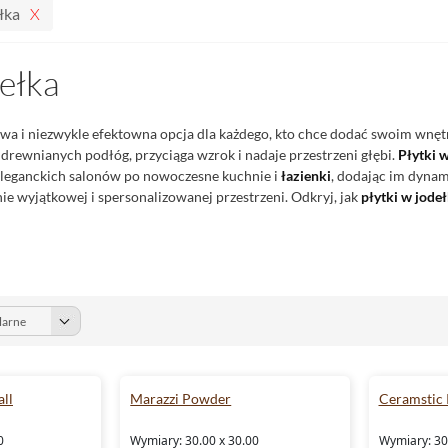
łka
dełka
owa i niezwykle efektowna opcja dla każdego, kto chce dodać swoim wnę
rewnianych podłóg, przyciąga wzrok i nadaje przestrzeni głębi.
Płytki 
eleganckich salonów po nowoczesne kuchnie i
łazienki
, dodając im dynam
ie wyjątkowej i spersonalizowanej przestrzeni. Odkryj, jak
płytki w jode
ll
Marazzi Powder
Ceramstic 
0
Wymiary: 30.00 x 30.00
Wymiary: 30