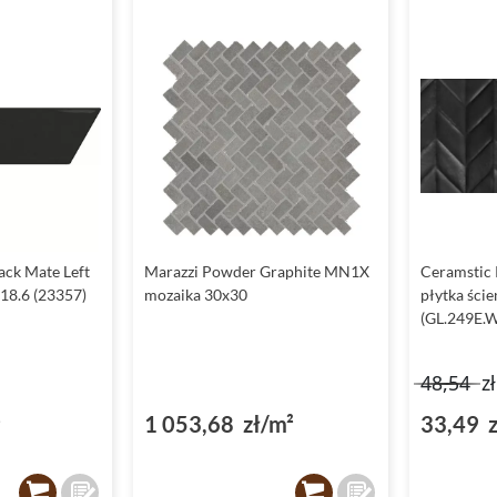
ack Mate Left
Marazzi Powder Graphite MN1X
Ceramstic
x18.6 (23357)
mozaika 30x30
płytka ści
(GL.249E.W
48,54
z
²
1 053,68 zł/m²
33,49 z