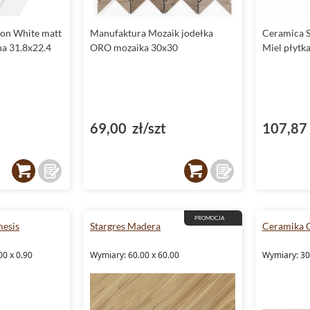
on White matt
Manufaktura Mozaik jodełka
Ceramica S
a 31.8x22.4
ORO mozaika 30x30
Miel płytk
69,00 zł/szt
107,87 
PROMOCJA
mesis
Stargres Madera
Ceramika 
00 x 0.90
Wymiary: 60.00 x 60.00
Wymiary: 30