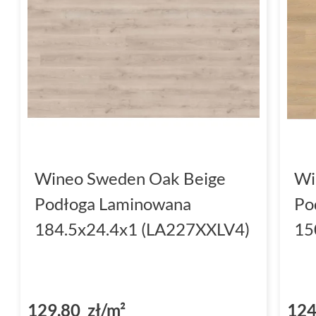
Wineo Sweden Oak Beige
Wi
Podłoga Laminowana
Po
184.5x24.4x1 (LA227XXLV4)
15
129,80 zł/m²
124