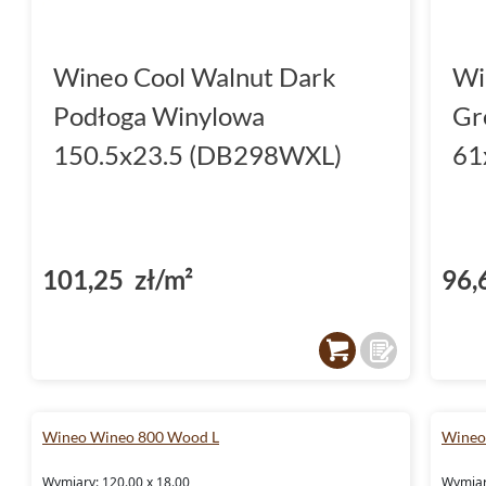
Wineo Cool Walnut Dark
Wi
Podłoga Winylowa
Gr
150.5x23.5 (DB298WXL)
61
101,25 zł/m²
96,
Wineo Wineo 800 Wood L
Wineo
Wymiary: 120.00 x 18.00
Wymiar