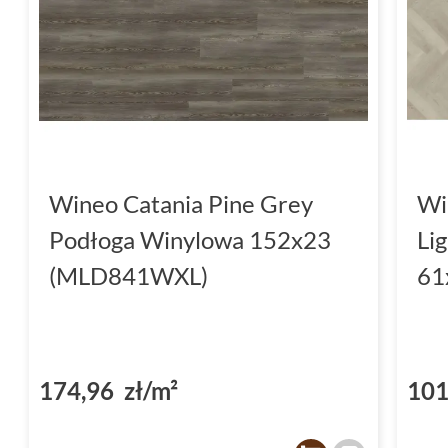
Wineo Catania Pine Grey
Wi
Podłoga Winylowa 152x23
Li
(MLD841WXL)
61
174,96 zł/m²
101