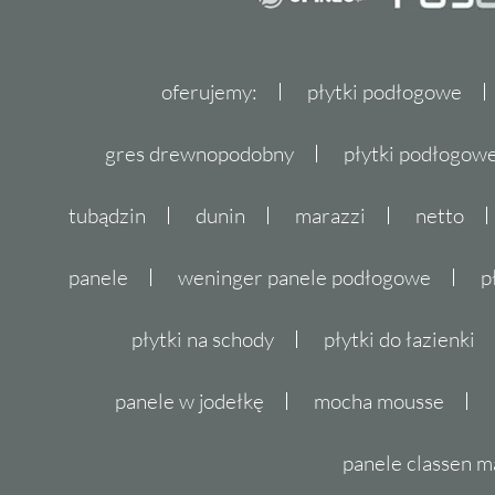
oferujemy:
płytki podłogowe
gres drewnopodobny
płytki podłogo
tubądzin
dunin
marazzi
netto
panele
weninger panele podłogowe
p
płytki na schody
płytki do łazienki
panele w jodełkę
mocha mousse
panele classen m