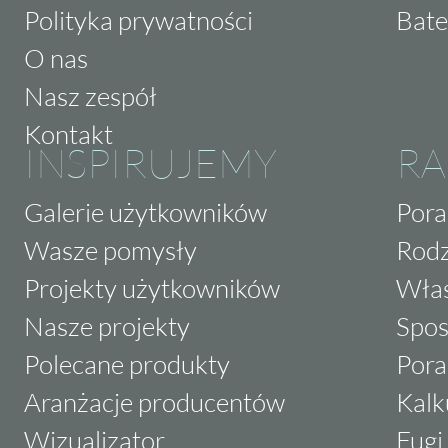
Polityka prywatności
Bate
O nas
Nasz zespół
Kontakt
INSPIRUJEMY
RA
Galerie użytkowników
Pora
Wasze pomysły
Rodz
Projekty użytkowników
Właś
Nasze projekty
Spos
Polecane produkty
Pora
Aranżacje producentów
Kalk
Wizualizator
Fugi 