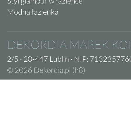
Styl glamour w łazience
Modna łazienka
DEKORDIA MAREK KO
2/5
·
20-447 Lublin
·
NIP: 713235776
© 2026 Dekordia.pl (h8)