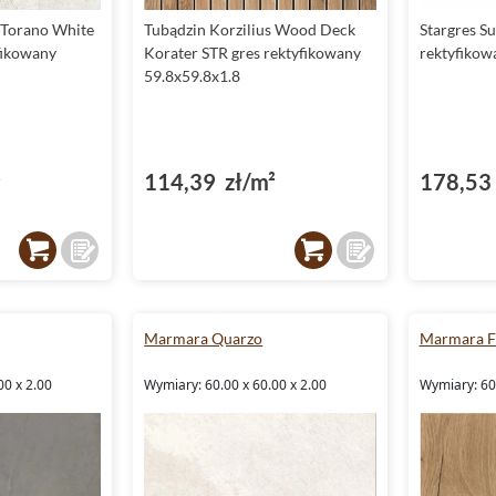
 Torano White
Tubądzin Korzilius Wood Deck
Stargres S
fikowany
Korater STR gres rektyfikowany
rektyfiko
59.8x59.8x1.8
²
114,39 zł/m²
178,53 
Marmara Quarzo
Marmara F
00 x 2.00
Wymiary: 60.00 x 60.00 x 2.00
Wymiary: 60.