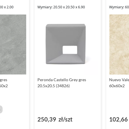
00 x 2.00
Wymiary: 20.50 x 20.50 x 6.90
Wymiary: 60.
 gres
Peronda Castello Grey gres
Nuevo Vale
60x2
20.5x20.5 (34826)
60x60x2
%
²
250,39 zł/szt
102,66 