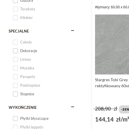
Glazura
Wymiary: 60.00 x 60.
Terakota
Klinkier
SPECJALNE
Cokoły
Dekoracje
Listwy
Mozaika
Parapety
Stargres Tobi Grey
Podstopnice
rektyfikowany 60x
Stopnice
WYKOŃCZENIE
208,90
zł
-31
144,14 zł/m
Płytki błyszczące
Płytki lappato