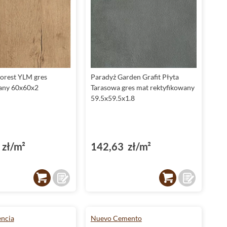
orest YLM gres
Paradyż Garden Grafit Płyta
any 60x60x2
Tarasowa gres mat rektyfikowany
59.5x59.5x1.8
zł/m²
142,63 zł/m²
ncia
Nuevo Cemento