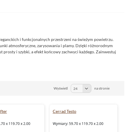
leganckich i funkcjonalnych przestrzeni na świeżym powietrzu.
unki atmosferyczne, zarysowania i plamy. Dzięki różnorodnym
t prosty i szybki, a efekt końcowy zachwyci każdego. Zainwestuj
Wyświetl
na stronie
fter
Cerrad Testo
70 x 119.70 x 2.00
Wymiary: 59.70 x 119.70 x 2.00