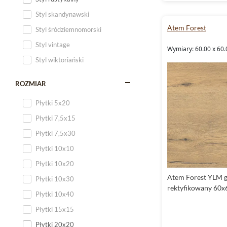
Styl skandynawski
Atem Forest
Styl śródziemnomorski
Styl vintage
Wymiary: 60.00 x 60.
Styl wiktoriański
ROZMIAR
Płytki 5x20
Płytki 7,5x15
Płytki 7,5x30
Płytki 10x10
Płytki 10x20
Atem Forest YLM g
Płytki 10x30
rektyfikowany 60x
Płytki 10x40
Płytki 15x15
Płytki 20x20