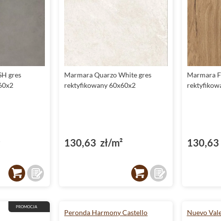
SH gres
Marmara Quarzo White gres
Marmara F
60x2
rektyfikowany 60x60x2
rektyfikow
²
130,63 zł/m²
130,63 
PROMOCJA
Peronda Harmony Castello
Nuevo Vale