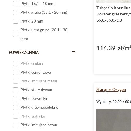
Płytki 16,1 - 18 mm
Tubądzin Korzilius
Płytki 120x60
Płytki grube (18,1 - 20 mm)
Korater gres rekty
Płytki 75x75
59.8x59.8x1.8
Płytki 20 mm
Płytki 80x80
Płytki ultra grube (20,1 - 30
Płytki 90x90
mm)
Płytki 120x120
114,39 zł/m
Płytki małe
POWIERZCHNIA
Płytki duże
Płytki ceglane
Płytki wielkoformatowe
Płytki cementowe
Płytki imitujące metal
Stargres Oxygen
Płytki stary dywan
Płytki trawertyn
Wymiary: 60.00 x 60.
Płytki drewnopodobne
Płytki lastryko
Płytki imitujące beton