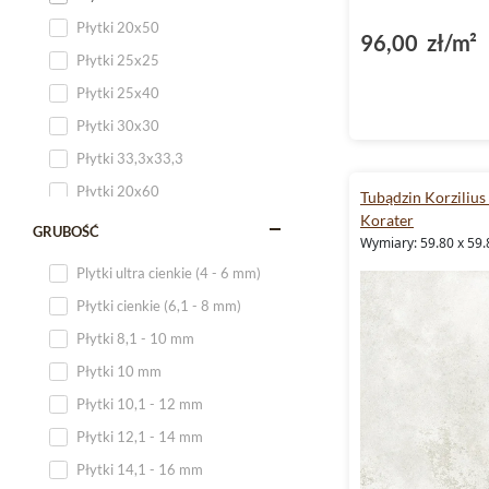
Płytki 20x50
96,00 zł/m²
Płytki 25x25
Płytki 25x40
Płytki 30x30
Płytki 33,3x33,3
Płytki 20x60
Tubądzin Korzilius
Korater
Płytki 20x120
GRUBOŚĆ
Wymiary: 59.80 x 59.
Płytki 25x60
Plytki ultra cienkie (4 - 6 mm)
Płytki 25x75
Płytki cienkie (6,1 - 8 mm)
Płytki 30x60
Płytki 8,1 - 10 mm
Płytki 30x90
Płytki 10 mm
Płytki 30x120
Płytki 10,1 - 12 mm
Płytki 40x120
Płytki 12,1 - 14 mm
Płytki 45x45
Płytki 14,1 - 16 mm
Płytki 60x60