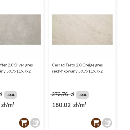
ter 2.0 Silver gres
Cerrad Testo 2.0 Greige gres
any 59.7x119.7x2
rektyfikowany 59.7x119.7x2
zł
272,76
zł
-34%
-34%
zł/m²
180,02 zł/m²