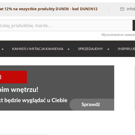
|
wszystkie produkty DUNIN - kod DUNIN12
info@dekordia.p
Wyszukiwanie zaaw
KAMIEŃ I IMITACJA KAMIENIA
SPRZEDAJEMY
INSPIRUJ