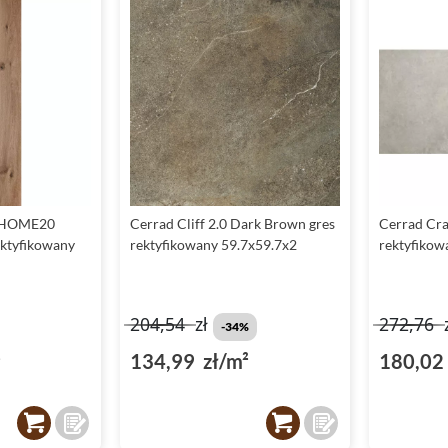
KHOME20
Cerrad Cliff 2.0 Dark Brown gres
Cerrad Craf
ektyfikowany
rektyfikowany 59.7x59.7x2
rektyfikow
204,54
zł
272,76
-34%
²
134,99 zł/m²
180,02 