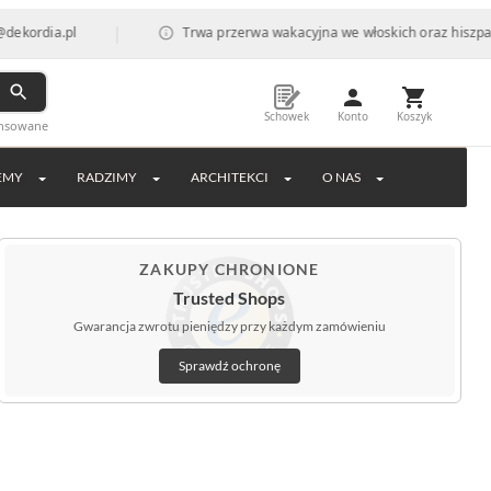
|
l
Trwa przerwa wakacyjna we włoskich oraz hiszpańskich fabr
Schowek
Konto
Koszyk
ansowane
EMY
RADZIMY
ARCHITEKCI
O NAS
ZAKUPY CHRONIONE
Trusted Shops
Gwarancja zwrotu pieniędzy przy każdym zamówieniu
Sprawdź ochronę