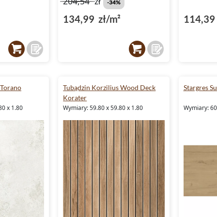
204,54
zł
-34%
134,99 zł/m²
114,39 
 Torano
Tubądzin Korzilius Wood Deck
Stargres Su
Korater
80 x 1.80
Wymiary: 59.80 x 59.80 x 1.80
Wymiary: 60.