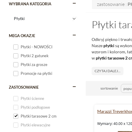
zastosowanie :
Pł
WYBRANA KATEGORIA
Płytki ta
MEGA OKAZJE
Odkryj piękno i trwał
Nasze
płytki
są wykona
Płytki - NOWOŚCI
wzorom i kolorom, łat
Płytki 2 gatunek
w
płytki tarasowe 2 
Płytki za grosze
CZYTAJ DALEJ...
Promocje na płytki
ZASTOSOWANIE
sortowanie
Płytki ścienne
Płytki podłogowe
Marazzi Treverkh
Płytki tarasowe 2 cm
Wymiary: 40.00 x 120
Płytki elewacyjne