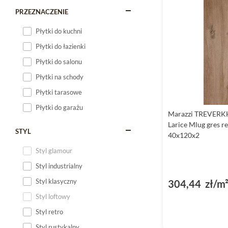
PRZEZNACZENIE
Płytki do kuchni
Płytki do łazienki
Płytki do salonu
Płytki na schody
Płytki tarasowe
Płytki do garażu
Marazzi TREVER
Larice Mlug gres r
STYL
40x120x2
Styl glamour
Styl industrialny
Styl klasyczny
304,44 zł/m
Styl loftowy
Styl retro
Styl rustykalny