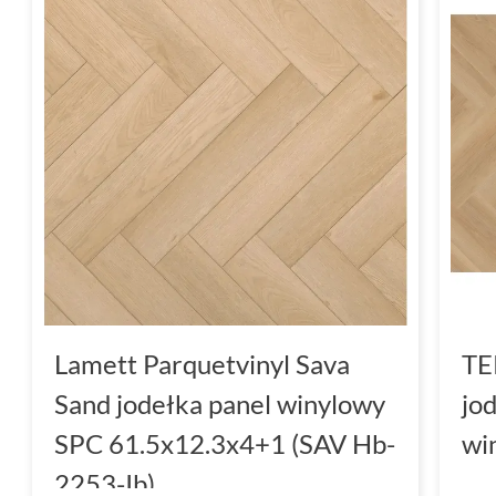
Lamett Parquetvinyl Sava
TE
Sand jodełka panel winylowy
jo
SPC 61.5x12.3x4+1 (SAV Hb-
wi
2253-Ib)