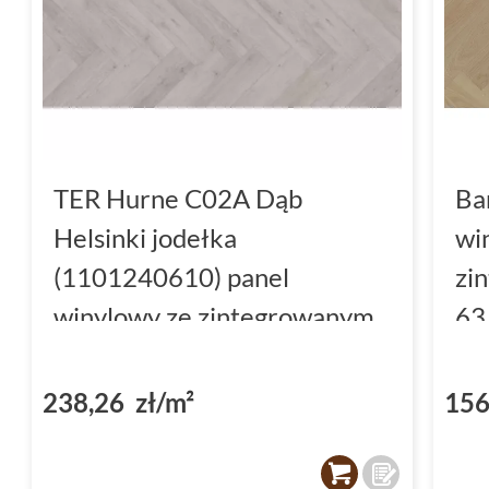
TER Hurne C02A Dąb
Ba
Helsinki jodełka
wi
(1101240610) panel
zi
winylowy ze zintegrowanym
63
podkładem 74.3x14.5x0.6
(D
238,26 zł/m²
156