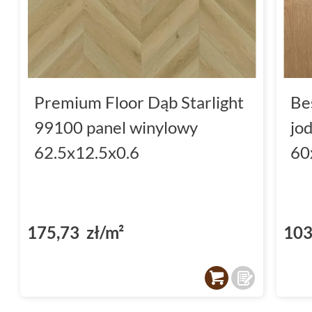
Premium Floor Dąb Starlight
Be
99100 panel winylowy
jo
62.5x12.5x0.6
60
175,73 zł/m²
103