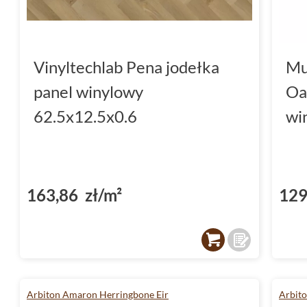
Vinyltechlab Pena jodełka
Mu
panel winylowy
Oa
62.5x12.5x0.6
wi
163,86 zł/m²
129
Arbiton Amaron Herringbone Eir
Arbit