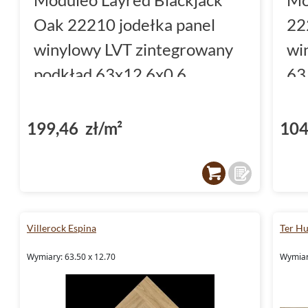
Oak 22210 jodełka panel
22
winylowy LVT zintegrowany
wi
podkład 63x12.6x0.6
63
199,46 zł/m²
104
Villerock Espina
Ter Hu
Wymiary: 63.50 x 12.70
Wymiar