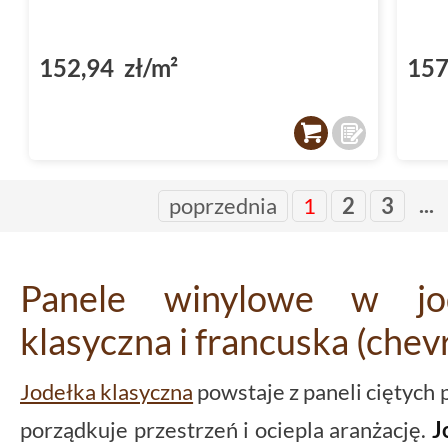
152,94 zł/m²
157
...
poprzednia
1
2
3
Panele winylowe w jod
klasyczna i francuska (chev
Jodełka klasyczna
powstaje z paneli ciętych 
porządkuje przestrzeń i ociepla aranżację.
J