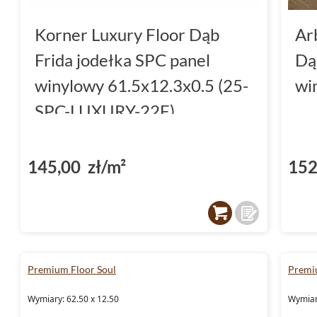
Korner Luxury Floor Dąb
Ar
Frida jodełka SPC panel
Dą
winylowy 61.5x12.3x0.5 (25-
wi
SPC-LUXURY-22F)
145,00 zł/m²
152
Premium Floor Soul
Premi
Wymiary: 62.50 x 12.50
Wymiar