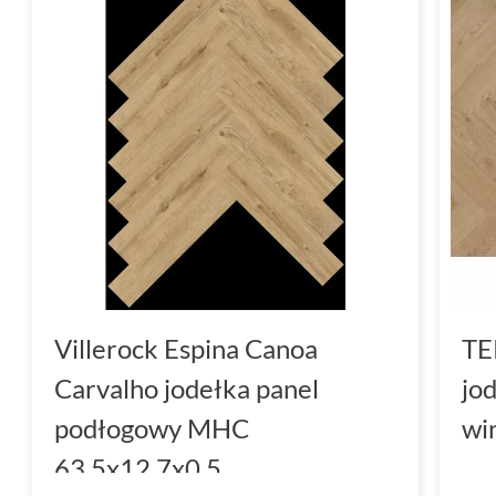
Villerock Espina Canoa
TE
Carvalho jodełka panel
jo
podłogowy MHC
wi
63.5x12.7x0.5