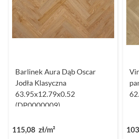
Barlinek Aura Dąb Oscar
Vi
Jodła Klasyczna
pa
63.95x12.79x0.52
62
(DP0000009)
115,08 zł/m²
103