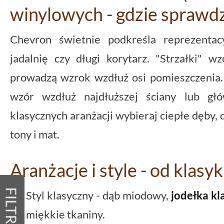
winylowych - gdzie sprawdzi
Chevron świetnie podkreśla reprezentacy
jadalnię czy długi korytarz. "Strzałki" w
prowadzą wzrok wzdłuż osi pomieszczenia
wzór wzdłuż najdłuższej ściany lub gł
klasycznych aranżacji wybieraj ciepłe dęby,
tony i mat.
Aranżacje i style - od klas
FILTRY
Styl klasyczny - dąb miodowy,
jodełka kl
miękkie tkaniny.