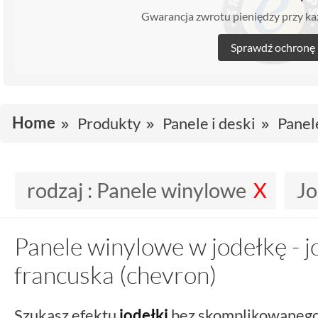
Gwarancja zwrotu pieniędzy przy 
Sprawdź ochronę
Home
Produkty
Panele i deski
Panel
rodzaj :
Panele winylowe
Jo
Panele winylowe w jodełkę - j
francuska (chevron)
Szukasz efektu
jodełki
bez skomplikowanego 