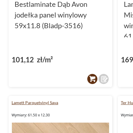
Bestlaminate Dąb Avon
La
jodełka panel winylowy
Mi
59x11.8 (Bladp-3516)
wi
61
26
101,12 zł/m²
169
Lamett Parquetvinyl Sava
Ter Hu
Wymiary: 61.50 x 12.30
Wymiar