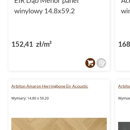
EIR Dąb Menor panel
Ac
winylowy 14.8x59.2
wi
152,41 zł/m²
168
Arbiton Amaron Herringbone Eir Acoustic
Arbit
Wymiary: 14.80 x 59.20
Wymiar