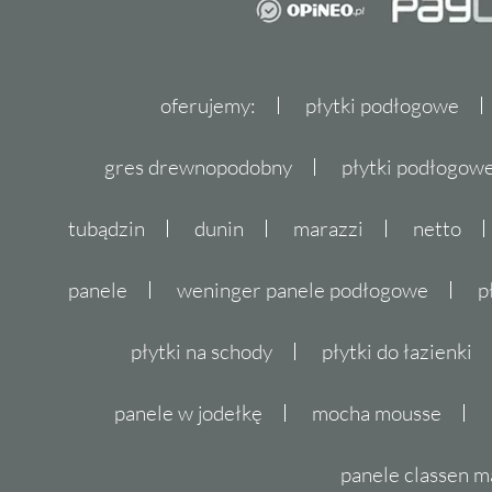
oferujemy:
płytki podłogowe
gres drewnopodobny
płytki podłogo
tubądzin
dunin
marazzi
netto
panele
weninger panele podłogowe
p
płytki na schody
płytki do łazienki
panele w jodełkę
mocha mousse
panele classen m