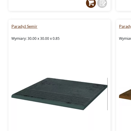
Nie zwlekaj! Odkryj pełnię możliwości, jakie
Semir i przekonaj się, że styl i funkcjonalno
do sklepu dekordia.pl!
Paradyż Semir
Parad
Wymiary: 30.00 x 30.00 x 0.85
Wymiary