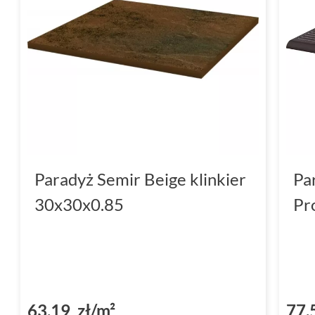
Paradyż Semir Beige klinkier
Pa
30x30x0.85
Pr
63,19 zł/m²
77,