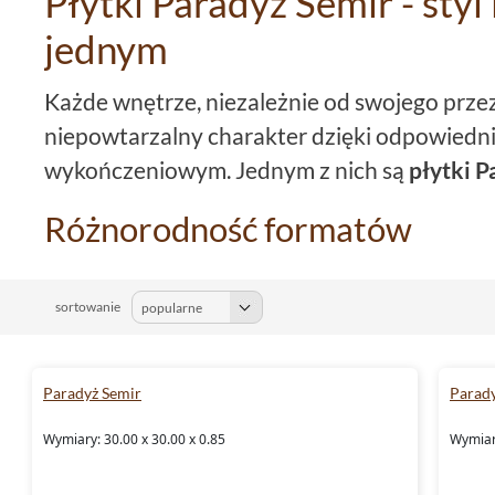
Płytki Paradyż Semir - styl
jednym
Każde wnętrze, niezależnie od swojego prze
niepowtarzalny charakter dzięki odpowiedn
wykończeniowym. Jednym z nich są
płytki P
Różnorodność formatów
Kolekcja
płytki Paradyż Semir
oferuje szero
względu na to, czy poszukujesz płytek do d
sortowanie
praktycznej
kuchni
, z pewnością znajdziesz c
płytki 8,1x30, płytki 30x33, płytki 13,5x24,5,
Paradyż Semir
Parad
6,6x24,5, czy
płytki 30x30
- wybór zależy tyl
Wymiary: 30.00 x 30.00 x 0.85
Wymiary
Barwy natury w Twoim domu