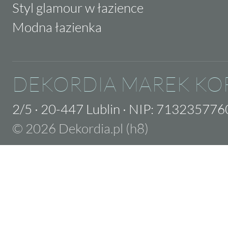
Styl glamour w łazience
Modna łazienka
DEKORDIA MAREK KO
2/5
·
20-447 Lublin
·
NIP: 713235776
© 2026 Dekordia.pl (h8)