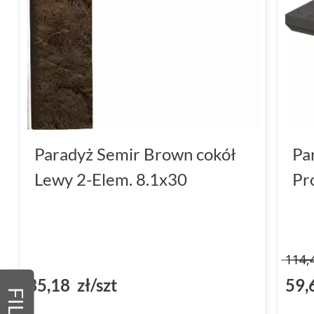
Paradyż Semir Brown cokół
Pa
Lewy 2-Elem. 8.1x30
Pr
114,
35,18 zł/szt
59,