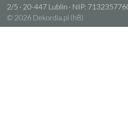
2/5
·
20-447 Lublin
·
NIP: 713235776
© 2026 Dekordia.pl (h8)