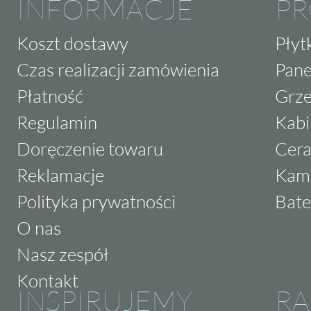
INFORMACJE
P
Koszt dostawy
Płyt
Czas realizacji zamówienia
Pane
Płatność
Grze
Regulamin
Kabi
Doręczenie towaru
Cera
Reklamacje
Kam
Polityka prywatności
Bate
O nas
Nasz zespół
Kontakt
INSPIRUJEMY
RA