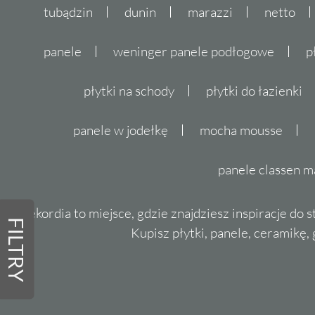
tubądzin
dunin
marazzi
netto
panele
weninger panele podłogowe
p
płytki na schody
płytki do łazienki
panele w jodełkę
mocha mousse
panele classen m
Dekordia to miejsce, gdzie znajdziesz inspiracje do 
FILTRY
Kupisz płytki, panele, ceramikę, g