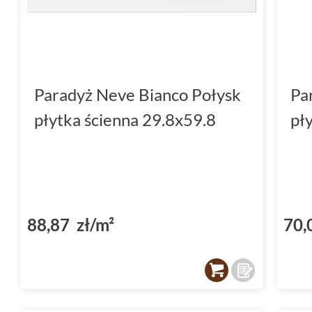
Płytki do kuchni Paradyż 
Paradyż płytki Neve to także doskonały wy
łatwość w czyszczeniu czynią je idealnym m
Paradyż Neve Bianco Połysk
Pa
które są narażone na częste zabrudzenia. D
płytka ścienna 29.8x59.8
pł
kolorystyka sprawia, że są one uniwersalny
pasował do różnych stylów wnętrz.
Nie czekaj, odkryj Paradyż płytki Neve już dzi
przemienić swoje wnętrze w prawdziwe dzieł
88,87 zł/m²
70,