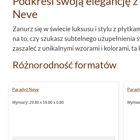
Podkreśl swoją elegancję z
Neve
Zanurz się w świecie luksusu i stylu z płytka
na to, czy szukasz subtelnego uzupełnienia 
zaszaleć z unikalnymi wzorami i kolorami, ta
Różnorodność formatów
Płytka
nie jest tylko płytką. Kolekcja
Paradyż
wybór formatów, aby dostosować się do róż
Paradyż Neve
Parad
pomiędzy płytkami 29,5x59,5, płytkami
30x
Wymiary: 29.80 x 59.80 x 0.80
Wymiary
płytkami
25x40
, płytkami 29,8x59,8, płytka
daje Ci pełną swobodę w kreowaniu swojeg
doświadczenia.