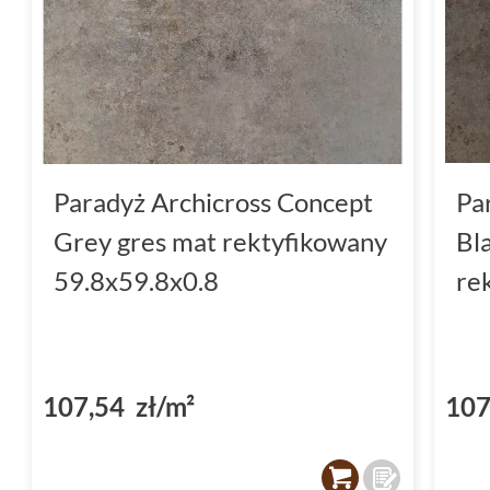
Paradyż Archicross Concept
Pa
Grey gres mat rektyfikowany
Bl
59.8x59.8x0.8
re
107,54 zł/m²
107