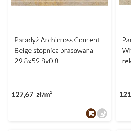
Tworząc kuchnię, warto postawić na rozwiąza
praktycznością.
Płytki Paradyż Archicross 
wyborem jako
płytki do kuchni
. Ich odpornoś
wysokich temperatur i zabrudzeń sprawia, ż
Paradyż Archicross Concept
Pa
wyzwaniom, jakie niesie użytkowanie kuch
Beige stopnica prasowana
Wh
powierzchnia oraz
imitacja betonu
wprowadz
29.8x59.8x0.8
re
styl do Twojej kuchni. Wybierając płytki w o
szarym, zyskujesz uniwersalną bazę aranżac
komponuje się z różnymi elementami wyposa
127,67 zł/m²
121
Płytki do salonu - elegancja w
Salon to miejsce, które powinno zachwycać