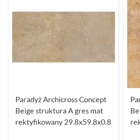
odcieniu szarym, czarnym, czy biało-szarym
one doskonałym uzupełnieniem Twojego wnęt
Paradyż to idealne rozwiązanie dla osób, któr
jednym.
Paradyż Archicross Concept
Pa
Beige struktura A gres mat
Be
rektyfikowany 29.8x59.8x0.8
re