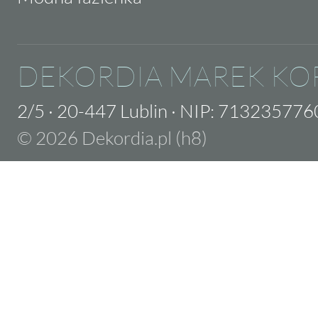
DEKORDIA MAREK KO
2/5
·
20-447 Lublin
·
NIP: 713235776
© 2026 Dekordia.pl (h8)