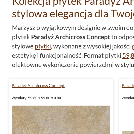
Kolekcja płytek Paradyż Ar
stylowa elegancja dla Two
Marzysz o wyjątkowym designie w swoim domu
płytek
Paradyż Archicross Concept
to odpow
stylowe
płytki
, wykonane z wysokiej jakości
estetykę i funkcjonalność. Format płytki
59,
efektowne wykończenie powierzchni w styl
świetnie komponują się z różnorodnymi aran
rektyfikacji zapewniają precyzyjne wykończe
Paradyż Archicross Concept
Parady
minimalnymi fugami. Dominujące kolory, takie
Wymiary: 59.80 x 59.80 x 0.80
Wymiary
czy
beżowy
, pozwalają na tworzenie nowoc
aranżacji.