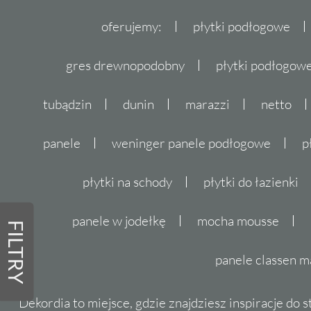
oferujemy:
płytki podłogowe
gres drewnopodobny
płytki podłogo
tubądzin
dunin
marazzi
netto
panele
weninger panele podłogowe
p
płytki na schody
płytki do łazienki
panele w jodełkę
mocha mousse
FILTRY
panele classen m
Dekordia to miejsce, gdzie znajdziesz inspiracje do 