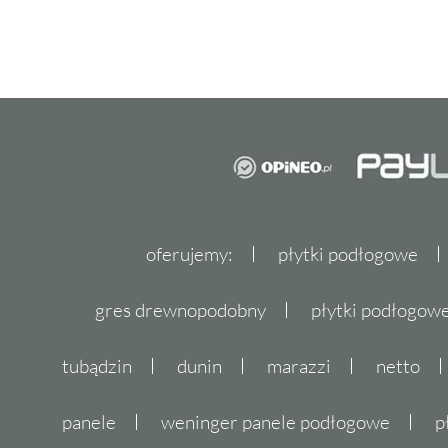
oferujemy:
płytki podłogowe
gres drewnopodobny
płytki podłogo
tubądzin
dunin
marazzi
netto
panele
weninger panele podłogowe
p