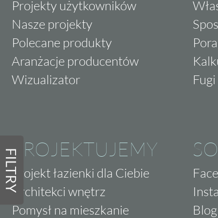
Projekty użytkowników
Właś
Nasze projekty
Spos
Polecane produkty
Pora
Aranżacje producentów
Kalk
Wizualizator
Fugi 
PROJEKTUJEMY
SO
FILTRY
Projekt łazienki dla Ciebie
Fac
Architekci wnętrz
Inst
Pomysł na mieszkanie
Blog