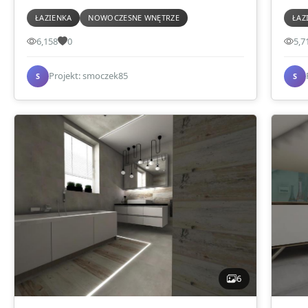
ŁAZIENKA
NOWOCZESNE WNĘTRZE
ŁAZ
6,158
0
5,7
Projekt: smoczek85
S
S
6