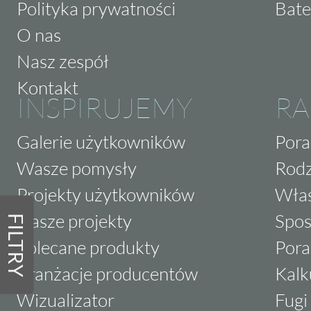
Polityka prywatności
Bate
O nas
Nasz zespół
Kontakt
INSPIRUJEMY
RA
Galerie użytkowników
Pora
Wasze pomysły
Rodz
Projekty użytkowników
Właś
Nasze projekty
Spos
FILTRY
Polecane produkty
Pora
Aranżacje producentów
Kalk
Wizualizator
Fugi 