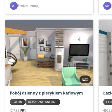
Projekt: Anna J
AJ
UN
2
Pokój dzienny z piecykiem kaflowym
Łazi
SALON
KLASYCZNE WNĘTRZE
ŁAZ
7,864
0
21,