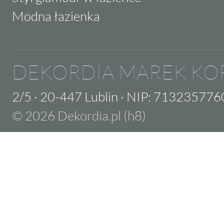
Modna łazienka
DEKORDIA MAREK KO
2/5
·
20-447 Lublin
·
NIP: 713235776
© 2026 Dekordia.pl (h8)