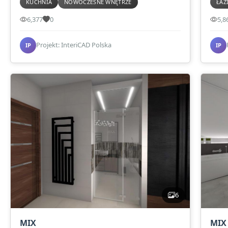
KUCHNIA
NOWOCZESNE WNĘTRZE
ŁAZ
6,377
0
5,8
Projekt: InteriCAD Polska
IP
IP
6
MIX
MIX