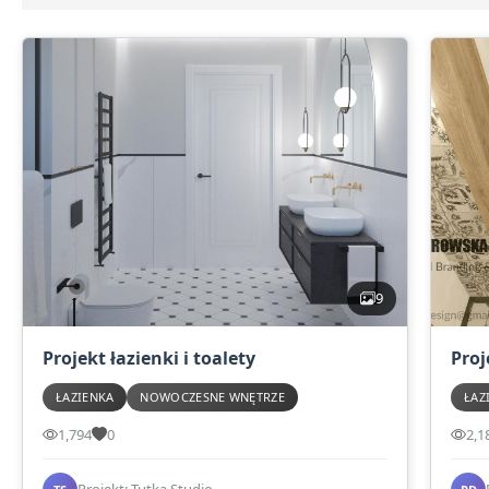
9
Projekt łazienki i toalety
Proj
ŁAZIENKA
NOWOCZESNE WNĘTRZE
ŁAZ
1,794
0
2,1