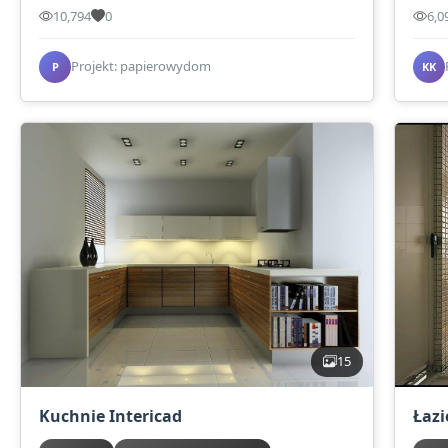
10,794
0
6,0
Projekt: papierowydom
P
KK
15
Kuchnie Intericad
Łazi