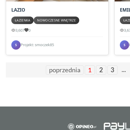
LAZIO
EMI
ŁAZIENKA
NOWOCZESNE WNĘTRZE
ŁAZ
3,607
0
3,6
Projekt: smoczek85
S
S
...
poprzednia
1
2
3