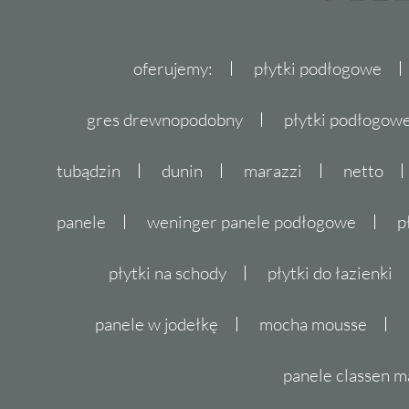
oferujemy:
płytki podłogowe
gres drewnopodobny
płytki podłogo
tubądzin
dunin
marazzi
netto
panele
weninger panele podłogowe
p
płytki na schody
płytki do łazienki
panele w jodełkę
mocha mousse
panele classen m