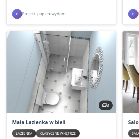
Projekt: papierowydom
P
P
3
Mała Łazienka w bieli
Salo
ŁAZIENKA
KLASYCZNE WNĘTRZE
SAL