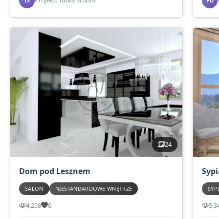
Projekt: Tutka Studio
TS
PD
24
Dom pod Lesznem
Syp
SALON
NIESTANDARDOWE WNĘTRZE
SYP
4,258
0
5,3