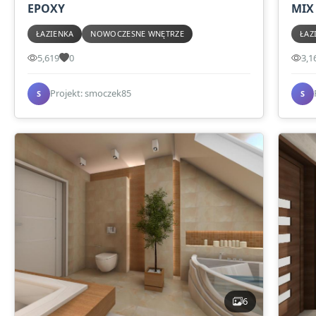
EPOXY
MIX
ŁAZIENKA
NOWOCZESNE WNĘTRZE
ŁAZ
5,619
0
3,1
Projekt: smoczek85
S
S
6