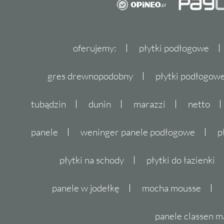
oferujemy:
płytki podłogowe
gres drewnopodobny
płytki podłogo
tubądzin
dunin
marazzi
netto
panele
weninger panele podłogowe
p
płytki na schody
płytki do łazienki
panele w jodełkę
mocha mousse
panele classen m