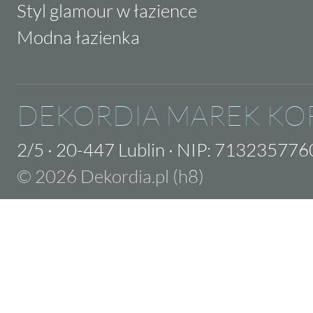
Styl glamour w łazience
Modna łazienka
DEKORDIA MAREK KO
2/5
·
20-447 Lublin
·
NIP: 713235776
© 2026 Dekordia.pl (h8)