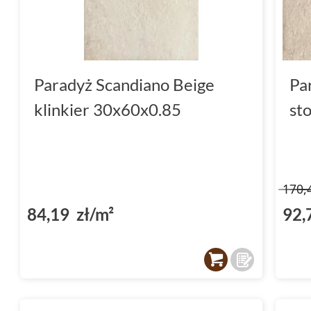
Paradyż Scandiano Beige
Pa
klinkier 30x60x0.85
st
170,
84,19 zł/m²
92,