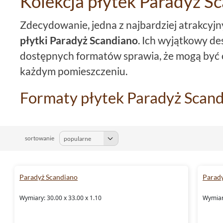
Kolekcja płytek Paradyż S
Zdecydowanie, jedna z najbardziej atrakcyjn
płytki Paradyż Scandiano
. Ich wyjątkowy de
dostępnych formatów sprawia, że mogą być
każdym pomieszczeniu.
Formaty płytek Paradyż Scan
Płytki
dostępne są w szeregu rozmiarów, któ
niepowtarzalnej kompozycji
na ścianach
i
po
sortowanie
płytki 30x60
, płytki 33x33, płytki 8,1x30, pł
płytki 13,5x24,5, płytki 6,6x24,5 oraz
płytki
Paradyż Scandiano
Parad
Kolory płytek Paradyż Scandi
Wymiary: 30.00 x 33.00 x 1.10
Wymiary
Paradyż płytki
Scandiano dostępne są w kol