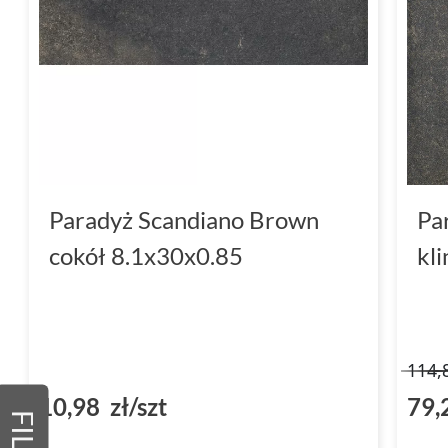
Paradyż Scandiano Brown
Pa
cokół 8.1x30x0.85
kl
114,
10,98 zł/szt
79,