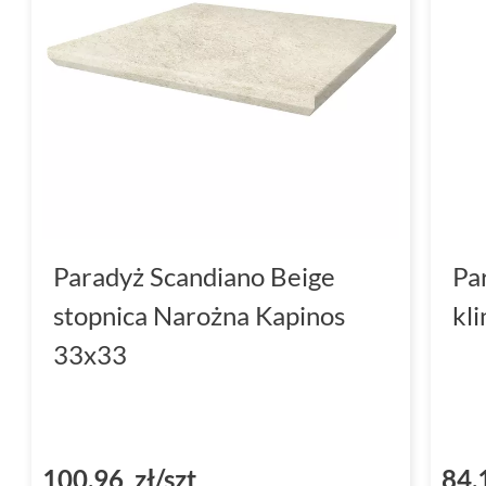
Paradyż Scandiano Beige
Pa
stopnica Narożna Kapinos
kl
33x33
100,96 zł/szt
84,