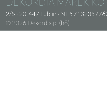
DEKORDIA MAREK KO
2/5
·
20-447 Lublin
·
NIP: 713235776
© 2026 Dekordia.pl (h8)