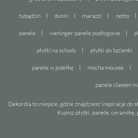
tubądzin
dunin
marazzi
netto
panele
weninger panele podłogowe
p
płytki na schody
płytki do łazienki
panele w jodełkę
mocha mousse
panele classen m
Dekordia to miejsce, gdzie znajdziesz inspiracje do 
Kupisz płytki, panele, ceramikę, g