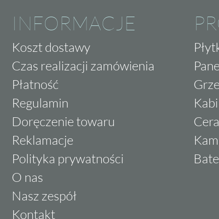
INFORMACJE
P
Koszt dostawy
Płyt
Czas realizacji zamówienia
Pane
Płatność
Grze
Regulamin
Kabi
Doręczenie towaru
Cera
Reklamacje
Kam
Polityka prywatności
Bate
O nas
Nasz zespół
Kontakt