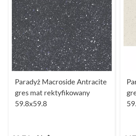
Paradyż płytki
Macroside dostępne są w pięc
Oferujemy
płytki czarne
,
szare
,
białe
oraz
gr
sobie niepowtarzalne kombinacje, proponuje
różne odcienie i wzory.
Właściwości płytek Paradyż 
Płytki są
mrozoodporne
, co sprawia, że 
zarówno wewnątrz, jak i na zewnątrz bu
Paradyż Macroside Antracite
Pa
Wszystkie płytki z kolekcji są
rektyfikow
gres mat rektyfikowany
gr
idealnie proste krawędzie.
59.8x59.8
59
Materiał, z którego wykonane są płytki, 
charakteryzujący się wysoką trwałością i