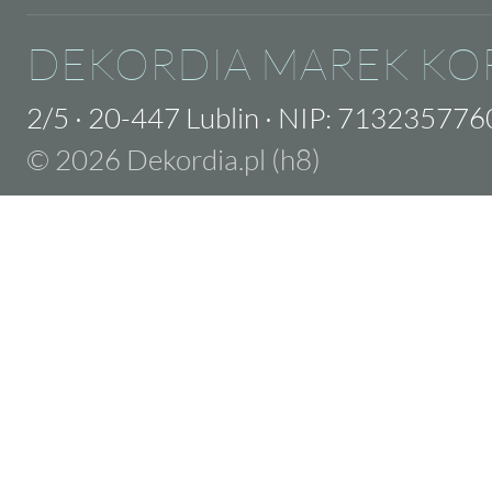
DEKORDIA MAREK KO
2/5
·
20-447 Lublin
·
NIP: 713235776
© 2026 Dekordia.pl (h8)