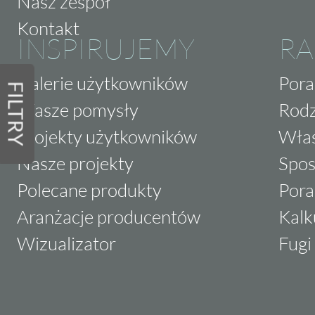
Nasz zespół
Kontakt
INSPIRUJEMY
RA
Galerie użytkowników
Pora
FILTRY
Wasze pomysły
Rodz
Projekty użytkowników
Właś
Nasze projekty
Spos
Polecane produkty
Pora
Aranżacje producentów
Kalk
Wizualizator
Fugi 