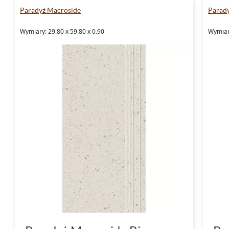
Czekamy na Państwa pytania i zamówienia.
Paradyż Macroside
Parad
dobrać odpowiednie płytki do Państwa wnęt
Wymiary: 29.80 x 59.80 x 0.90
Wymiary