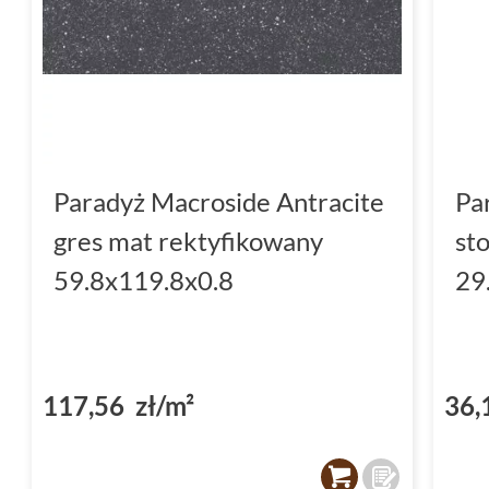
Paradyż Macroside Antracite
Pa
gres mat rektyfikowany
st
59.8x119.8x0.8
29
117,56 zł/m²
36,