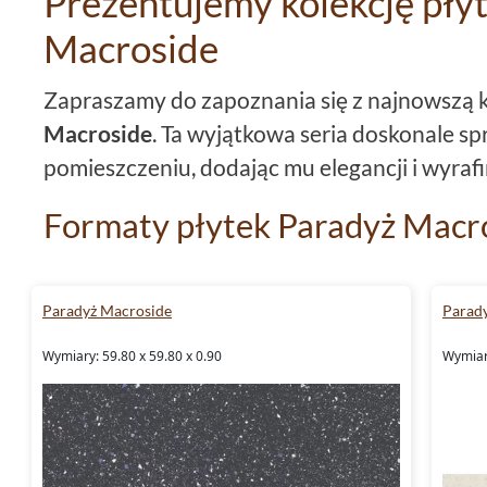
Prezentujemy kolekcję pły
Macroside
Zapraszamy do zapoznania się z najnowszą k
Macroside
. Ta wyjątkowa seria doskonale s
pomieszczeniu, dodając mu elegancji i wyraf
Formaty płytek Paradyż Macr
Kolekcja
Paradyż Macroside
składa się z pł
ofercie znajdują się płytki
59,8x59,8
,
płytki
1
Paradyż Macroside
Parad
także imponujące płytki
59,8x119,8
. Ta róż
Wymiary: 59.80 x 59.80 x 0.90
Wymiary
tworzenie unikalnych aranżacji, dostosowa
każdego wnętrza.
Kolory płytek Paradyż Macros