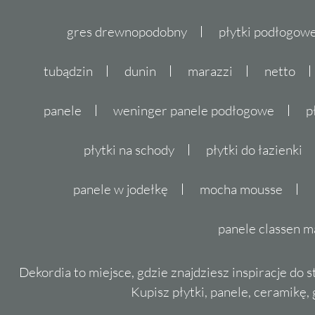
gres drewnopodobny
płytki podłogo
tubądzin
dunin
marazzi
netto
panele
weninger panele podłogowe
p
płytki na schody
płytki do łazienki
panele w jodełkę
mocha mousse
panele classen m
Dekordia to miejsce, gdzie znajdziesz inspiracje do 
Kupisz płytki, panele, ceramikę, g